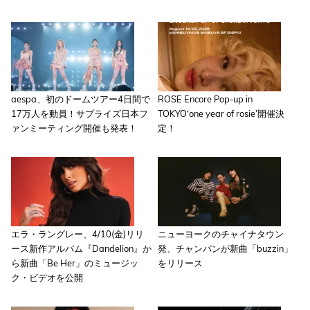
aespa、初のドームツアー4日間で
ROSE Encore Pop-up in
17万人を動員！サプライズ日本フ
TOKYO‘one year of rosie’開催決
ァンミーティング開催も発表！
定！
エラ・ラングレー、4/10(金)リリ
ニューヨークのチャイナタウン
ース新作アルバム『Dandelion』か
発、チャンパンが新曲「buzzin」
ら新曲「Be Her」のミュージッ
をリリース
ク・ビデオを公開