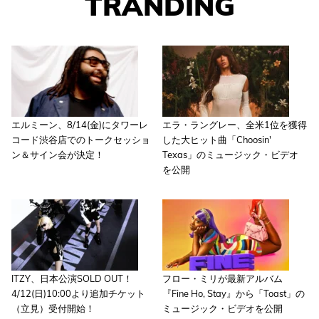
TRANDING
エルミーン、8/14(金)にタワーレ
エラ・ラングレー、全米1位を獲得
コード渋谷店でのトークセッショ
した大ヒット曲「Choosin'
ン＆サイン会が決定！
Texas」のミュージック・ビデオ
を公開
ITZY、日本公演SOLD OUT！
フロー・ミリが最新アルバム
4/12(日)10:00より追加チケット
『Fine Ho, Stay』から「Toast」の
（立見）受付開始！
ミュージック・ビデオを公開