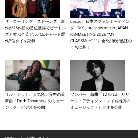
ザ・ローリング・ストーンズ、新
aespa、日本のファンミーティン
作が15作目の首位獲得でビートル
グ『MY-J presents aespa JAPAN
ズと並ぶ全英アルバムチャート歴
FANMEETING 2026 “MY
代2位タイを記録
CLASSMaeTE”』全6公演が熱狂の
うちに幕！
リル・テッカ、人気急上昇中の最
ソンバー、新曲「12 to 12」リリ
新曲「Dark Thoughts」のミュー
ース！アディソン・レイも出演の
ジック・ビデオを公開
ミュージック・ビデオを公開