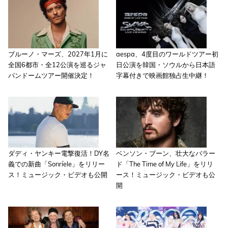
ブルーノ・マーズ、2027年1月に
aespa、4度目のワールドツアー初
全国6都市・全12公演を巡るジャ
日公演を韓国・ソウルから日本語
パンドームツアー開催決定！
字幕付きで映画館独占生中継！
ダディ・ヤンキー電撃復活！DY名
ベンソン・ブーン、壮大なバラー
義での新曲「Sonríele」をリリー
ド「The Time of My Life」をリリ
ス！ミュージック・ビデオも公開
ース！ミュージック・ビデオも公
開