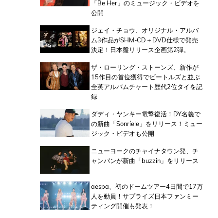
「Be Her」のミュージック・ビデオを
公開
ジェイ・チョウ、オリジナル・アルバ
ム3作品がSHM-CD＋DVD仕様で発売
決定！日本盤リリース企画第2弾。
ザ・ローリング・ストーンズ、新作が
15作目の首位獲得でビートルズと並ぶ
全英アルバムチャート歴代2位タイを記
録
ダディ・ヤンキー電撃復活！DY名義で
の新曲「Sonríele」をリリース！ミュー
ジック・ビデオも公開
ニューヨークのチャイナタウン発、チ
ャンパンが新曲「buzzin」をリリース
aespa、初のドームツアー4日間で17万
人を動員！サプライズ日本ファンミー
ティング開催も発表！