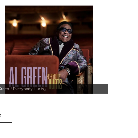
Green「Everybody Hurts」
る