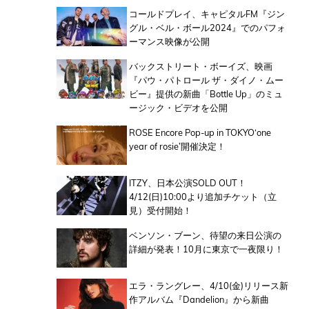
コールドプレイ、キャピタルFM『ジン
グル・ベル・ボール2024』でのパフォ
ーマンス映像が公開
バックストリート・ボーイズ、映画
『パウ・パトロール ザ・ダイノ・ムー
ビー』提供の新曲「Bottle Up」のミュ
ージック・ビデオを公開
ROSE Encore Pop-up in TOKYO‘one
year of rosie’開催決定！
ITZY、日本公演SOLD OUT！
4/12(日)10:00より追加チケット（立
見）受付開始！
ベンソン・ブーン、待望の来日公演の
詳細が発表！10月に東京で一夜限り！
エラ・ラングレー、4/10(金)リリース新
作アルバム『Dandelion』から新曲