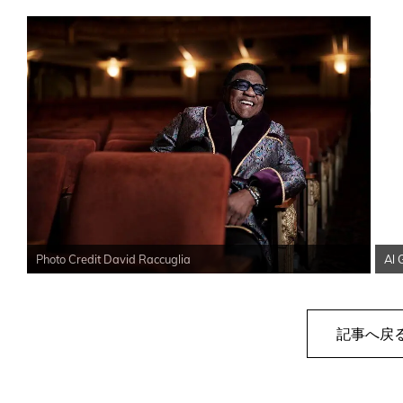
Photo Credit David Raccuglia
Al 
記事へ戻