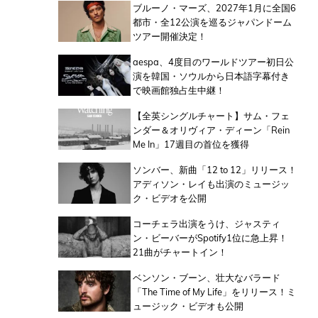
ブルーノ・マーズ、2027年1月に全国6
都市・全12公演を巡るジャパンドーム
ツアー開催決定！
aespa、4度目のワールドツアー初日公
演を韓国・ソウルから日本語字幕付き
で映画館独占生中継！
【全英シングルチャート】サム・フェ
ンダー＆オリヴィア・ディーン「Rein
Me In」17週目の首位を獲得
ソンバー、新曲「12 to 12」リリース！
アディソン・レイも出演のミュージッ
ク・ビデオを公開
コーチェラ出演をうけ、ジャスティ
ン・ビーバーがSpotify1位に急上昇！
21曲がチャートイン！
ベンソン・ブーン、壮大なバラード
「The Time of My Life」をリリース！ミ
ュージック・ビデオも公開