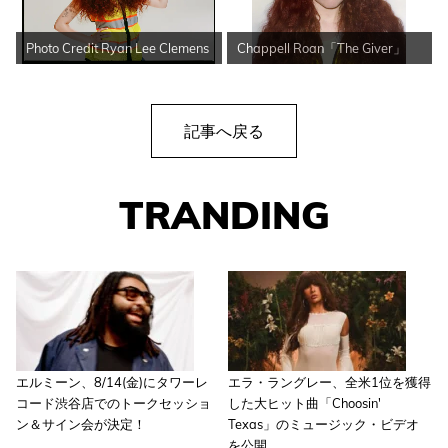
Photo Credit Ryan Lee Clemens
Chappell Roan「The Giver」
記事へ戻る
TRANDING
エルミーン、8/14(金)にタワーレ
エラ・ラングレー、全米1位を獲得
コード渋谷店でのトークセッショ
した大ヒット曲「Choosin'
ン＆サイン会が決定！
Texas」のミュージック・ビデオ
を公開