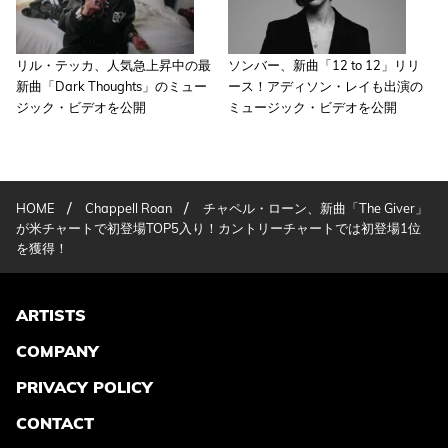
リル・テッカ、人気急上昇中の最
ソンバー、新曲「12 to 12」リリ
新曲「Dark Thoughts」のミュー
ース！アディソン・レイも出演の
ジック・ビデオを公開
ミュージック・ビデオを公開
/
/
HOME
Chappell Roan
チャペル・ローン、新曲「The Giver」
が米チャートで初登場TOP5入り！カントリーチャートでは初登場1位
を獲得！
ARTISTS
COMPANY
PRIVACY POLICY
CONTACT