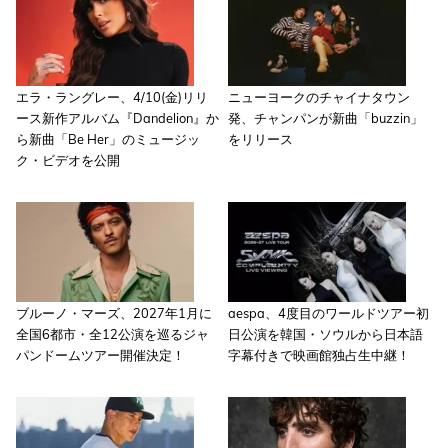
エラ・ラングレー、4/10(金)リリ
ニューヨークのチャイナタウン
ース新作アルバム『Dandelion』か
発、チャンパンが新曲「buzzin」
ら新曲「Be Her」のミュージッ
をリリース
ク・ビデオを公開
ブルーノ・マーズ、2027年1月に
aespa、4度目のワールドツアー初
全国6都市・全12公演を巡るジャ
日公演を韓国・ソウルから日本語
パンドームツアー開催決定！
字幕付きで映画館独占生中継！