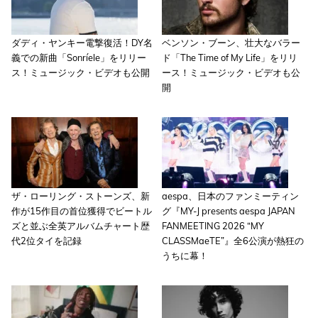
ダディ・ヤンキー電撃復活！DY名
ベンソン・ブーン、壮大なバラー
義での新曲「Sonríele」をリリー
ド「The Time of My Life」をリリ
ス！ミュージック・ビデオも公開
ース！ミュージック・ビデオも公
開
ザ・ローリング・ストーンズ、新
aespa、日本のファンミーティン
作が15作目の首位獲得でビートル
グ『MY-J presents aespa JAPAN
ズと並ぶ全英アルバムチャート歴
FANMEETING 2026 “MY
代2位タイを記録
CLASSMaeTE”』全6公演が熱狂の
うちに幕！