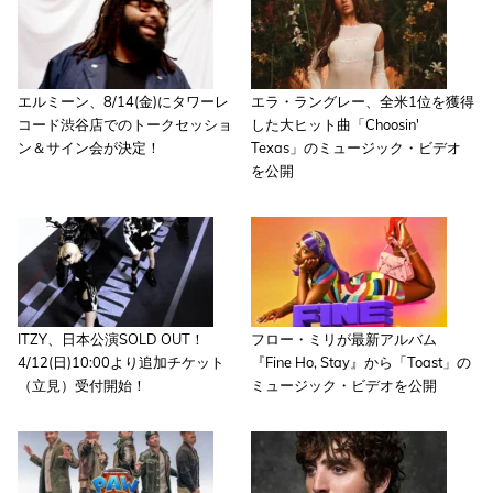
エルミーン、8/14(金)にタワーレ
エラ・ラングレー、全米1位を獲得
コード渋谷店でのトークセッショ
した大ヒット曲「Choosin'
ン＆サイン会が決定！
Texas」のミュージック・ビデオ
を公開
ITZY、日本公演SOLD OUT！
フロー・ミリが最新アルバム
4/12(日)10:00より追加チケット
『Fine Ho, Stay』から「Toast」の
（立見）受付開始！
ミュージック・ビデオを公開