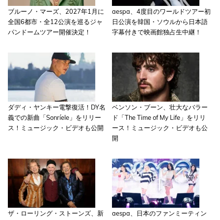
ブルーノ・マーズ、2027年1月に
aespa、4度目のワールドツアー初
全国6都市・全12公演を巡るジャ
日公演を韓国・ソウルから日本語
パンドームツアー開催決定！
字幕付きで映画館独占生中継！
ダディ・ヤンキー電撃復活！DY名
ベンソン・ブーン、壮大なバラー
義での新曲「Sonríele」をリリー
ド「The Time of My Life」をリリ
ス！ミュージック・ビデオも公開
ース！ミュージック・ビデオも公
開
ザ・ローリング・ストーンズ、新
aespa、日本のファンミーティン