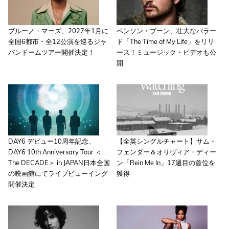
ブルーノ・マーズ、2027年1月に
ベンソン・ブーン、壮大なバラー
全国6都市・全12公演を巡るジャ
ド「The Time of My Life」をリリ
パンドームツアー開催決定！
ース！ミュージック・ビデオも公
開
DAY6 デビュー10周年記念、
【全英シングルチャート】サム・
DAY6 10th Anniversary Tour ＜
フェンダー＆オリヴィア・ディー
The DECADE＞ in JAPAN日本全国
ン「Rein Me In」17週目の首位を
の映画館にてライブビューイング
獲得
開催決定