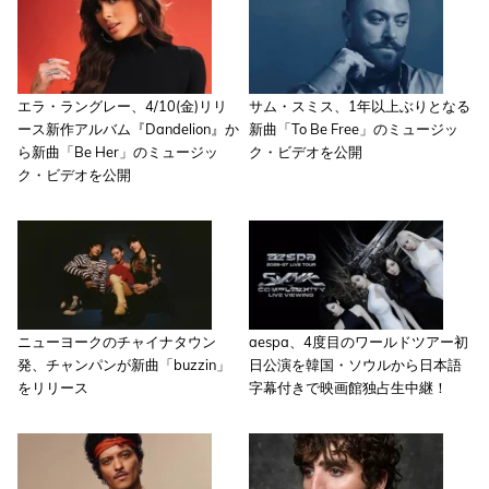
エラ・ラングレー、4/10(金)リリ
サム・スミス、1年以上ぶりとなる
ース新作アルバム『Dandelion』か
新曲「To Be Free」のミュージッ
ら新曲「Be Her」のミュージッ
ク・ビデオを公開
ク・ビデオを公開
ニューヨークのチャイナタウン
aespa、4度目のワールドツアー初
発、チャンパンが新曲「buzzin」
日公演を韓国・ソウルから日本語
をリリース
字幕付きで映画館独占生中継！