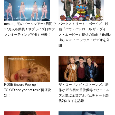
aespa、初のドームツアー4日間で
バックストリート・ボーイズ、映
17万人を動員！サプライズ日本フ
画『パウ・パトロール ザ・ダイ
ァンミーティング開催も発表！
ノ・ムービー』提供の新曲「Bottle
Up」のミュージック・ビデオを公
開
ROSE Encore Pop-up in
ザ・ローリング・ストーンズ、新
TOKYO‘one year of rosie’開催決
作が15作目の首位獲得でビートル
定！
ズと並ぶ全英アルバムチャート歴
代2位タイを記録