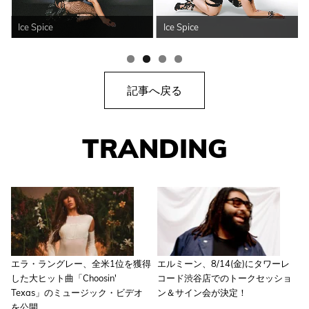
Ice Spice
Ice Spice
記事へ戻る
TRANDING
エラ・ラングレー、全米1位を獲得
エルミーン、8/14(金)にタワーレ
した大ヒット曲「Choosin'
コード渋谷店でのトークセッショ
Texas」のミュージック・ビデオ
ン＆サイン会が決定！
を公開