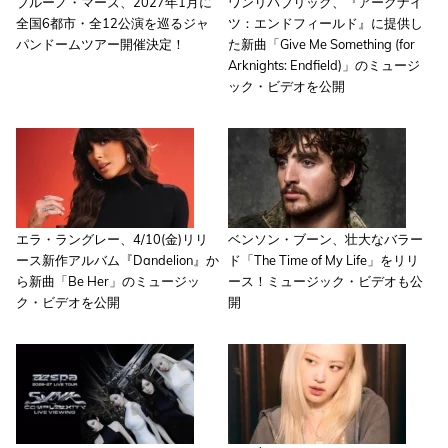
ブルーノ・マーズ、2027年1月に
ワンリパブリック、『アークナイ
全国6都市・全12公演を巡るジャ
ツ：エンドフィールド』に提供し
パンドームツアー開催決定！
た新曲「Give Me Something (for
Arknights: Endfield)」のミュージ
ック・ビデオを公開
エラ・ラングレー、4/10(金)リリ
ベンソン・ブーン、壮大なバラー
ース新作アルバム『Dandelion』か
ド「The Time of My Life」をリリ
ら新曲「Be Her」のミュージッ
ース！ミュージック・ビデオも公
ク・ビデオを公開
開