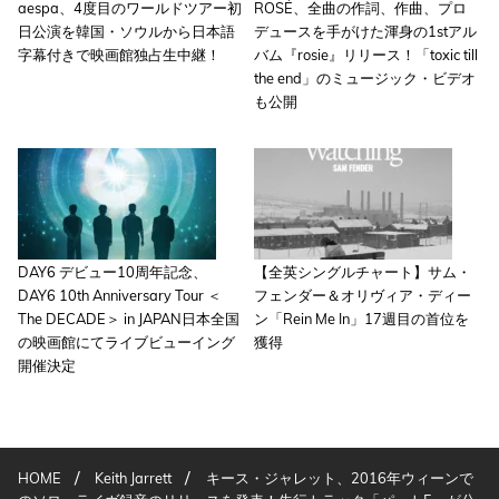
aespa、4度目のワールドツアー初
ROSÉ、全曲の作詞、作曲、プロ
日公演を韓国・ソウルから日本語
デュースを手がけた渾身の1stアル
字幕付きで映画館独占生中継！
バム『rosie』リリース！「toxic till
the end」のミュージック・ビデオ
も公開
DAY6 デビュー10周年記念、
【全英シングルチャート】サム・
DAY6 10th Anniversary Tour ＜
フェンダー＆オリヴィア・ディー
The DECADE＞ in JAPAN日本全国
ン「Rein Me In」17週目の首位を
の映画館にてライブビューイング
獲得
開催決定
/
/
HOME
Keith Jarrett
キース・ジャレット、2016年ウィーンで