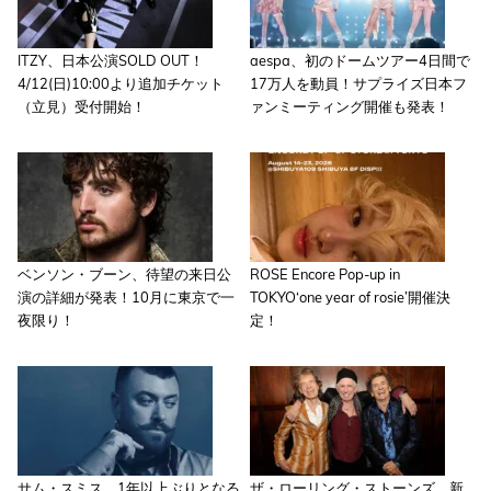
ITZY、日本公演SOLD OUT！
aespa、初のドームツアー4日間で
4/12(日)10:00より追加チケット
17万人を動員！サプライズ日本フ
（立見）受付開始！
ァンミーティング開催も発表！
ベンソン・ブーン、待望の来日公
ROSE Encore Pop-up in
演の詳細が発表！10月に東京で一
TOKYO‘one year of rosie’開催決
夜限り！
定！
サム・スミス、1年以上ぶりとなる
ザ・ローリング・ストーンズ、新