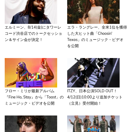
エルミーン、8/14(金)にタワーレ
エラ・ラングレー、全米1位を獲得
コード渋谷店でのトークセッショ
した大ヒット曲「Choosin'
ン＆サイン会が決定！
Texas」のミュージック・ビデオ
を公開
フロー・ミリが最新アルバム
ITZY、日本公演SOLD OUT！
『Fine Ho, Stay』から「Toast」の
4/12(日)10:00より追加チケット
ミュージック・ビデオを公開
（立見）受付開始！