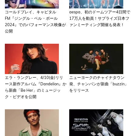
コールドプレイ、キャピタル
aespa、初のドームツアー4日間で
FM『ジングル・ベル・ボール
17万人を動員！サプライズ日本フ
2024』でのパフォーマンス映像が
ァンミーティング開催も発表！
公開
エラ・ラングレー、4/10(金)リリ
ニューヨークのチャイナタウン
ース新作アルバム『Dandelion』か
発、チャンパンが新曲「buzzin」
ら新曲「Be Her」のミュージッ
をリリース
ク・ビデオを公開