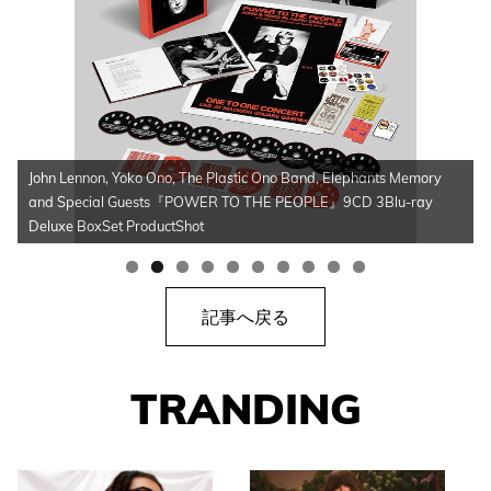
John Lennon, Yoko Ono, The Plastic Ono Band, Elephants Memory
and Special Guests『POWER TO THE PEOPLE』9CD 3Blu-ray
Deluxe BoxSet ProductShot
記事へ戻る
TRANDING