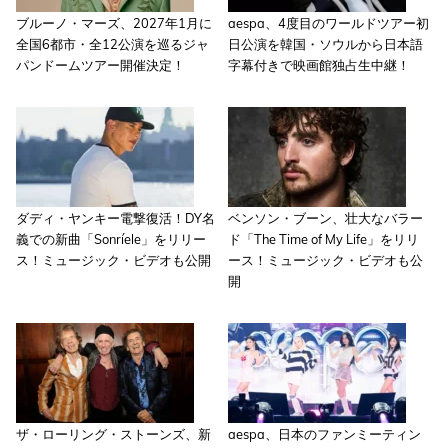
ブルーノ・マーズ、2027年1月に
aespa、4度目のワールドツアー初
全国6都市・全12公演を巡るジャ
日公演を韓国・ソウルから日本語
パンドームツアー開催決定！
字幕付きで映画館独占生中継！
ダディ・ヤンキー電撃復活！DY名
ベンソン・ブーン、壮大なバラー
義での新曲「Sonríele」をリリー
ド「The Time of My Life」をリリ
ス！ミュージック・ビデオも公開
ース！ミュージック・ビデオも公
開
ザ・ローリング・ストーンズ、新
aespa、日本のファンミーティン