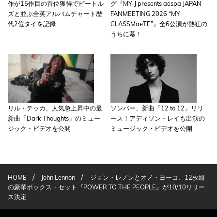
作が15作目の首位獲得でビートル
グ『MY-J presents aespa JAPAN
ズと並ぶ全英アルバムチャート歴
FANMEETING 2026 “MY
代2位タイを記録
CLASSMaeTE”』全6公演が熱狂の
うちに幕！
リル・テッカ、人気急上昇中の最
ソンバー、新曲「12 to 12」リリ
新曲「Dark Thoughts」のミュー
ース！アディソン・レイも出演の
ジック・ビデオを公開
ミュージック・ビデオを公開
/
/
HOME
John Lennon
ジョン・レノンとオノ・ヨーコ、12枚組
の豪華ボックス・セット『POWER TO THE PEOPLE』が10/10リリー
ス決定