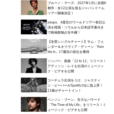
ブルーノ・マーズ、2027年1月に全国6
都市・全12公演を巡るジャパンドーム
ツアー開催決定！
aespa、4度目のワールドツアー初日公
演を韓国・ソウルから日本語字幕付き
で映画館独占生中継！
【全英シングルチャート】サム・フェ
ンダー＆オリヴィア・ディーン「Rein
Me In」17週目の首位を獲得
ソンバー、新曲「12 to 12」リリース！
アディソン・レイも出演のミュージッ
ク・ビデオを公開
コーチェラ出演をうけ、ジャスティ
ン・ビーバーがSpotify1位に急上昇！
21曲がチャートイン！
ベンソン・ブーン、壮大なバラード
「The Time of My Life」をリリース！ミ
ュージック・ビデオも公開