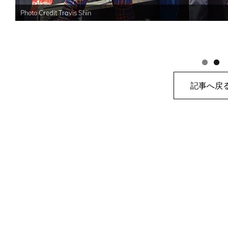
Photo Credit Travis Shin
記事へ戻