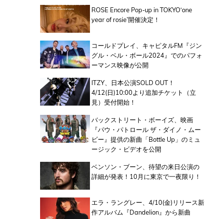
ROSE Encore Pop-up in TOKYO‘one
year of rosie’開催決定！
コールドプレイ、キャピタルFM『ジン
グル・ベル・ボール2024』でのパフォ
ーマンス映像が公開
ITZY、日本公演SOLD OUT！
4/12(日)10:00より追加チケット（立
見）受付開始！
バックストリート・ボーイズ、映画
『パウ・パトロール ザ・ダイノ・ムー
ビー』提供の新曲「Bottle Up」のミュ
ージック・ビデオを公開
ベンソン・ブーン、待望の来日公演の
詳細が発表！10月に東京で一夜限り！
エラ・ラングレー、4/10(金)リリース新
作アルバム『Dandelion』から新曲