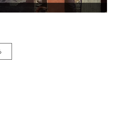
TOOL TOUR IN
る