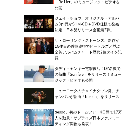
「Be Her」のミュージック・ビデオを
公開
ジェイ・チョウ、オリジナル・アルバ
ム3作品がSHM-CD＋DVD仕様で発売
決定！日本盤リリース企画第2弾。
ザ・ローリング・ストーンズ、新作が
15作目の首位獲得でビートルズと並ぶ
全英アルバムチャート歴代2位タイを記
録
ダディ・ヤンキー電撃復活！DY名義で
の新曲「Sonríele」をリリース！ミュー
ジック・ビデオも公開
ニューヨークのチャイナタウン発、チ
ャンパンが新曲「buzzin」をリリース
aespa、初のドームツアー4日間で17万
人を動員！サプライズ日本ファンミー
ティング開催も発表！