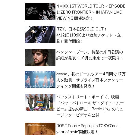
NMIXX 1ST WORLD TOUR ＜EPISODE
1: ZERO FRONTIER＞ IN JAPAN LIVE
VIEWING 開催決定！
ITZY、日本公演SOLD OUT！
4/12(日)10:00より追加チケット（立
見）受付開始！
ベンソン・ブーン、待望の来日公演の
詳細が発表！10月に東京で一夜限り！
aespa、初のドームツアー4日間で17万
人を動員！サプライズ日本ファンミー
ティング開催も発表！
バックストリート・ボーイズ、映画
『パウ・パトロール ザ・ダイノ・ムー
ビー』提供の新曲「Bottle Up」のミュ
ージック・ビデオを公開
ROSE Encore Pop-up in TOKYO‘one
year of rosie’開催決定！