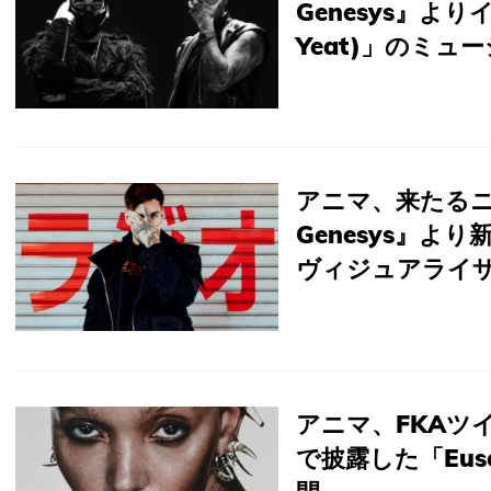
Genesys』より
Yeat)」のミ
アニマ、来たるニュ
Genesys』より新曲
ヴィジュアライ
アニマ、FKAツ
で披露した「Euse