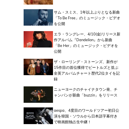
サム・スミス、1年以上ぶりとなる新曲
「To Be Free」のミュージック・ビデオ
を公開
エラ・ラングレー、4/10(金)リリース新
作アルバム『Dandelion』から新曲
「Be Her」のミュージック・ビデオを
公開
ザ・ローリング・ストーンズ、新作が
15作目の首位獲得でビートルズと並ぶ
全英アルバムチャート歴代2位タイを記
録
ニューヨークのチャイナタウン発、チ
ャンパンが新曲「buzzin」をリリース
aespa、4度目のワールドツアー初日公
演を韓国・ソウルから日本語字幕付き
で映画館独占生中継！