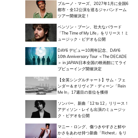
ブルーノ・マーズ、2027年1月に全国6
都市・全12公演を巡るジャパンドーム
ツアー開催決定！
ベンソン・ブーン、壮大なバラード
「The Time of My Life」をリリース！ミ
ュージック・ビデオも公開
DAY6 デビュー10周年記念、DAY6
10th Anniversary Tour ＜The DECADE
＞ in JAPAN日本全国の映画館にてライ
ブビューイング開催決定
【全英シングルチャート】サム・フェ
ンダー＆オリヴィア・ディーン「Rein
Me In」17週目の首位を獲得
ソンバー、新曲「12 to 12」リリース！
アディソン・レイも出演のミュージッ
ク・ビデオを公開
マニー・ロング、傷つきやすさと鮮や
かさをあわせ持つ新曲「Richest」をリ