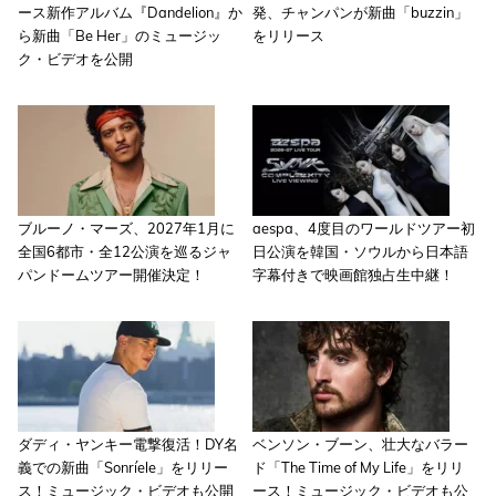
ース新作アルバム『Dandelion』か
発、チャンパンが新曲「buzzin」
ら新曲「Be Her」のミュージッ
をリリース
ク・ビデオを公開
ブルーノ・マーズ、2027年1月に
aespa、4度目のワールドツアー初
全国6都市・全12公演を巡るジャ
日公演を韓国・ソウルから日本語
パンドームツアー開催決定！
字幕付きで映画館独占生中継！
ダディ・ヤンキー電撃復活！DY名
ベンソン・ブーン、壮大なバラー
義での新曲「Sonríele」をリリー
ド「The Time of My Life」をリリ
ス！ミュージック・ビデオも公開
ース！ミュージック・ビデオも公