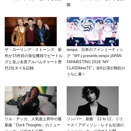
開
ザ・ローリング・ストーンズ、新
aespa、日本のファンミーティン
作が15作目の首位獲得でビートル
グ『MY-J presents aespa JAPAN
ズと並ぶ全英アルバムチャート歴
FANMEETING 2026 “MY
代2位タイを記録
CLASSMaeTE”』全6公演が熱狂の
うちに幕！
リル・テッカ、人気急上昇中の最
ソンバー、新曲「12 to 12」リリ
新曲「Dark Thoughts」のミュー
ース！アディソン・レイも出演の