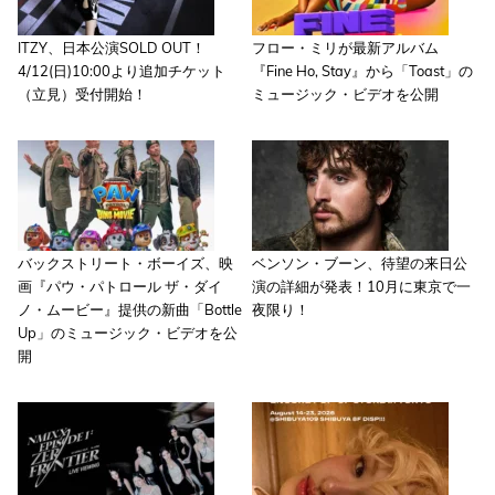
ITZY、日本公演SOLD OUT！
フロー・ミリが最新アルバム
4/12(日)10:00より追加チケット
『Fine Ho, Stay』から「Toast」の
（立見）受付開始！
ミュージック・ビデオを公開
バックストリート・ボーイズ、映
ベンソン・ブーン、待望の来日公
画『パウ・パトロール ザ・ダイ
演の詳細が発表！10月に東京で一
ノ・ムービー』提供の新曲「Bottle
夜限り！
Up」のミュージック・ビデオを公
開