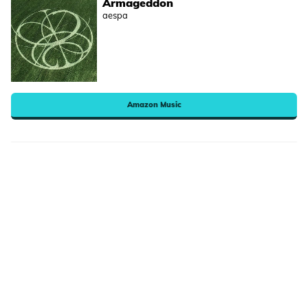
Armageddon
aespa
Amazon Music