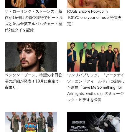
ザ・ローリング・ストーンズ、新
ROSE Encore Pop-up in
作が15作目の首位獲得でビートル
TOKYO‘one year of rosie’開催決
ズと並ぶ全英アルバムチャート歴
定！
代2位タイを記録
ベンソン・ブーン、待望の来日公
ワンリパブリック、『アークナイ
演の詳細が発表！10月に東京で一
ツ：エンドフィールド』に提供し
夜限り！
た新曲「Give Me Something (for
Arknights: Endfield)」のミュージ
ック・ビデオを公開