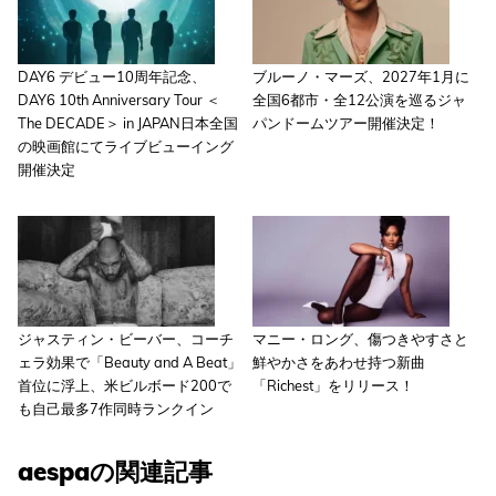
DAY6 デビュー10周年記念、
ブルーノ・マーズ、2027年1月に
DAY6 10th Anniversary Tour ＜
全国6都市・全12公演を巡るジャ
The DECADE＞ in JAPAN日本全国
パンドームツアー開催決定！
の映画館にてライブビューイング
開催決定
ジャスティン・ビーバー、コーチ
マニー・ロング、傷つきやすさと
ェラ効果で「Beauty and A Beat」
鮮やかさをあわせ持つ新曲
首位に浮上、米ビルボード200で
「Richest」をリリース！
も自己最多7作同時ランクイン
aespaの関連記事