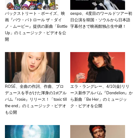
バックストリート・ボーイズ、映
aespa、4度目のワールドツアー初
画『パウ・パトロール ザ・ダイ
日公演を韓国・ソウルから日本語
ノ・ムービー』提供の新曲「Bottle
字幕付きで映画館独占生中継！
Up」のミュージック・ビデオを公
開
ROSÉ、全曲の作詞、作曲、プロ
エラ・ラングレー、4/10(金)リリ
デュースを手がけた渾身の1stアル
ース新作アルバム『Dandelion』か
バム『rosie』リリース！「toxic till
ら新曲「Be Her」のミュージッ
the end」のミュージック・ビデオ
ク・ビデオを公開
も公開