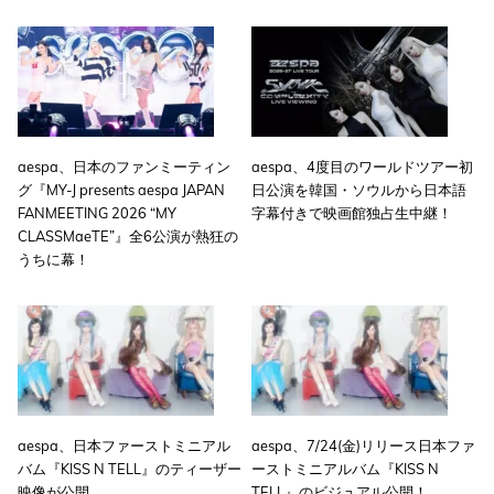
aespa、日本のファンミーティン
aespa、4度目のワールドツアー初
グ『MY-J presents aespa JAPAN
日公演を韓国・ソウルから日本語
FANMEETING 2026 “MY
字幕付きで映画館独占生中継！
CLASSMaeTE”』全6公演が熱狂の
うちに幕！
aespa、日本ファーストミニアル
aespa、7/24(金)リリース日本ファ
バム『KISS N TELL』のティーザー
ーストミニアルバム『KISS N
映像が公開
TELL』のビジュアル公開！