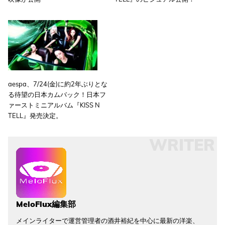
aespa、7/24(金)に約2年ぶりとな
る待望の日本カムバック！日本フ
ァーストミニアルバム『KISS N
TELL』発売決定。
WRITER
MeloFlux編集部
メインライターで運営管理者の酒井裕紀を中心に最新の洋楽、