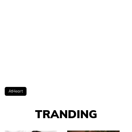
AtHeart
TRANDING