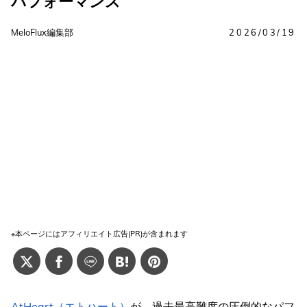
パフォーマンス
MeloFlux編集部
2026/03/19
※本ページにはアフィリエイト広告(PR)が含まれます
AtHeart（エトハート）
が、過去最高難度の圧倒的なパフ