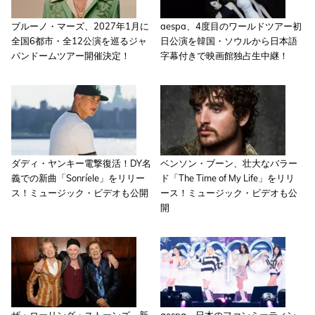
ブルーノ・マーズ、2027年1月に
aespa、4度目のワールドツアー初
全国6都市・全12公演を巡るジャ
日公演を韓国・ソウルから日本語
パンドームツアー開催決定！
字幕付きで映画館独占生中継！
ダディ・ヤンキー電撃復活！DY名
ベンソン・ブーン、壮大なバラー
義での新曲「Sonríele」をリリー
ド「The Time of My Life」をリリ
ス！ミュージック・ビデオも公開
ース！ミュージック・ビデオも公
開