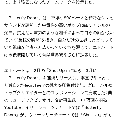
で、より強固になったチームワークを誇示した。
「Butterfly Doors」は、重厚な808ベースと精巧なシンセ
サウンドが調和した中毒性の高いポップR&Bジャンルの
楽曲。抗えない重力のような相手によって自らの軸が傾い
ていく“反転の瞬間”を描き、自分だけの世界にとどまって
いた視線が他者へと広がっていく旅を通じて、エトハート
は今後展開していく音楽世界観をさらに拡張した。
エトハートは、2月の「Shut Up」に続き、3月に
「Butterfly Doors」を連続リリースし、率直で堂々とし
た独自の“HeartTeen”の魅力を印象付けた。グローバルな
トップクリエイターとのコラボレーションで完成した2曲
のミュージックビデオは、合計再生数1100万回を突破。
YouTubeデイリーショーツチャートでは「Butterfly
Doors」が、ウィークリーチャートでは「Shut Up」が同