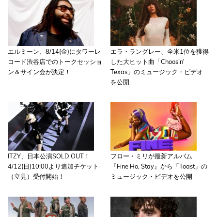
エルミーン、8/14(金)にタワーレ
エラ・ラングレー、全米1位を獲得
コード渋谷店でのトークセッショ
した大ヒット曲「Choosin'
ン＆サイン会が決定！
Texas」のミュージック・ビデオ
を公開
ITZY、日本公演SOLD OUT！
フロー・ミリが最新アルバム
4/12(日)10:00より追加チケット
『Fine Ho, Stay』から「Toast」の
（立見）受付開始！
ミュージック・ビデオを公開