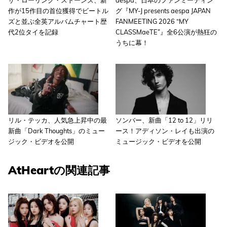
ザ・ローリング・ストーンズ、新
aespa、日本のファンミーティン
作が15作目の首位獲得でビートル
グ『MY-J presents aespa JAPAN
ズと並ぶ全英アルバムチャート歴
FANMEETING 2026 “MY
代2位タイを記録
CLASSMaeTE”』全6公演が熱狂の
うちに幕！
リル・テッカ、人気急上昇中の最
ソンバー、新曲「12 to 12」リリ
新曲「Dark Thoughts」のミュー
ース！アディソン・レイも出演の
ジック・ビデオを公開
ミュージック・ビデオを公開
AtHeartの関連記事