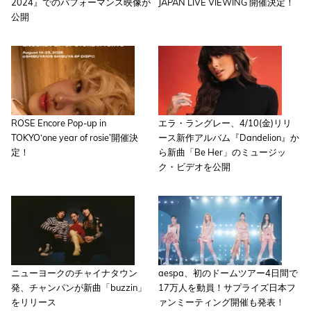
2024』でのパフォーマンス映像が
JAPAN LIVE VIEWING 開催決定！
公開
ROSE Encore Pop-up in
エラ・ラングレー、4/10(金)リリ
TOKYO‘one year of rosie’開催決
ース新作アルバム『Dandelion』か
定！
ら新曲「Be Her」のミュージッ
ク・ビデオを公開
ニューヨークのチャイナタウン
aespa、初のドームツアー4日間で
発、チャンパンが新曲「buzzin」
17万人を動員！サプライズ日本フ
をリリース
ァンミーティング開催も発表！