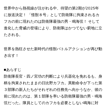
世界中から熱視線が注がれる中、待望の第2期が2025年
に放送決定！ 「怪獣８号」として防衛隊に拘束されるカ
フカの前に現れたのは防衛隊最強の男・鳴海弦！ そして
進化した脅威の登場により、防衛隊はかつてない窮地に立
たされる。
世界を熱狂させた新時代の怪獣バトルアクションが再び動
き出す！
■あらすじ
防衛隊長官・四ノ宮功の判断により兵器化を免れるも、身
柄を拘束されたままの日比野カフカ。異動命令が下った第
３部隊の新人たちがそれぞれの任務先へ向かうなか、彼の
前に現れたのは、第１部隊を率いる防衛隊最強の男・鳴海
弦だった。隊員としてのカフカを必要としない鳴海に対