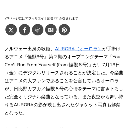
※本ページにはアフィリエイト広告(PR)が含まれます
ノルウェー出身の歌姫、
AURORA（オーロラ）
が手掛け
るアニメ『怪獣8号』第２期のオープニングテーマ「You
Can't Run From Yourself (from 怪獣８号)」が、7月18日
（金）にデジタルリリースされることが決定した。今楽曲
はアニメの大ファンであることを公言しているオーロラ
が、日比野カフカ／怪獣８号の心情をテーマに書き下ろし
た完全オリジナル楽曲となっている。また夜空から舞い降
りるAURORAの影が映し出されたジャケット写真も解禁
となった。