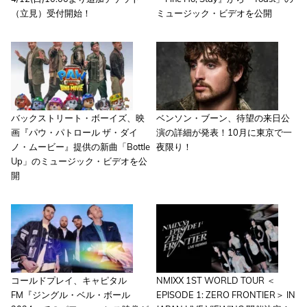
（立見）受付開始！
ミュージック・ビデオを公開
バックストリート・ボーイズ、映
ベンソン・ブーン、待望の来日公
画『パウ・パトロール ザ・ダイ
演の詳細が発表！10月に東京で一
ノ・ムービー』提供の新曲「Bottle
夜限り！
Up」のミュージック・ビデオを公
開
コールドプレイ、キャピタル
NMIXX 1ST WORLD TOUR ＜
FM『ジングル・ベル・ボール
EPISODE 1: ZERO FRONTIER＞ IN