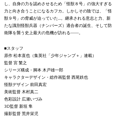
し、自身の力を認めさせるため「怪獣８号」の強大すぎる
力と向き合うことになるカフカ。しかしその陰では、「怪
獣９号」の脅威が迫っていた…。継承される意志と力、新
たな識別怪獣兵器（ナンバーズ）適合者の誕生、そして防
衛隊を襲う史上最大の危機が訪れる――。
■スタッフ
原作 松本直也（集英社「少年ジャンプ＋」連載）
監督 宮 繁之
シリーズ構成・脚本 木戸雄一郎
キャラクターデザイン・総作画監督 西尾鉄也
怪獣デザイン 前田真宏
美術監督 木村真二
色彩設計 広瀬いづみ
3D監督 新垣 隼
撮影監督 荒井栄児