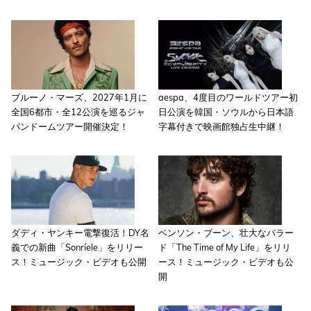
ブルーノ・マーズ、2027年1月に
aespa、4度目のワールドツアー初
全国6都市・全12公演を巡るジャ
日公演を韓国・ソウルから日本語
パンドームツアー開催決定！
字幕付きで映画館独占生中継！
ダディ・ヤンキー電撃復活！DY名
ベンソン・ブーン、壮大なバラー
義での新曲「Sonríele」をリリー
ド「The Time of My Life」をリリ
ス！ミュージック・ビデオも公開
ース！ミュージック・ビデオも公
開