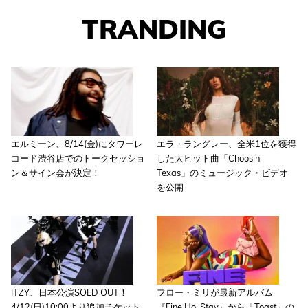
TRANDING
エルミーン、8/14(金)にタワーレ
エラ・ラングレー、全米1位を獲得
コード渋谷店でのトークセッショ
した大ヒット曲「Choosin'
ン＆サイン会が決定！
Texas」のミュージック・ビデオ
を公開
ITZY、日本公演SOLD OUT！
フロー・ミリが最新アルバム
4/12(日)10:00より追加チケット
『Fine Ho, Stay』から「Toast」の