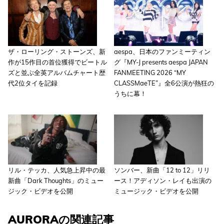
ザ・ローリング・ストーンズ、新
aespa、日本のファンミーティン
作が15作目の首位獲得でビートル
グ『MY-J presents aespa JAPAN
ズと並ぶ全英アルバムチャート歴
FANMEETING 2026 “MY
代2位タイを記録
CLASSMaeTE”』全6公演が熱狂の
うちに幕！
リル・テッカ、人気急上昇中の最
ソンバー、新曲「12 to 12」リリ
新曲「Dark Thoughts」のミュー
ース！アディソン・レイも出演の
ジック・ビデオを公開
ミュージック・ビデオを公開
AURORAの関連記事