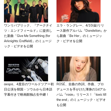
ワンリパブリック、『アークナイ
エラ・ラングレー、4/10(金)リリ
ツ：エンドフィールド』に提供し
ース新作アルバム『Dandelion』か
た新曲「Give Me Something (for
ら新曲「Be Her」のミュージッ
Arknights: Endfield)」のミュージ
ク・ビデオを公開
ック・ビデオを公開
aespa、4度目のワールドツアー初
ROSÉ、全曲の作詞、作曲、プロ
日公演を韓国・ソウルから日本語
デュースを手がけた渾身の1stアル
字幕付きで映画館独占生中継！
バム『rosie』リリース！「toxic till
the end」のミュージック・ビデオ
も公開