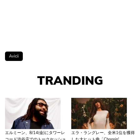
Avicii
TRANDING
エルミーン、8/14(金)にタワーレ
エラ・ラングレー、全米1位を獲得
コード渋谷店でのトークセッショ
した大ヒット曲「Choosin'