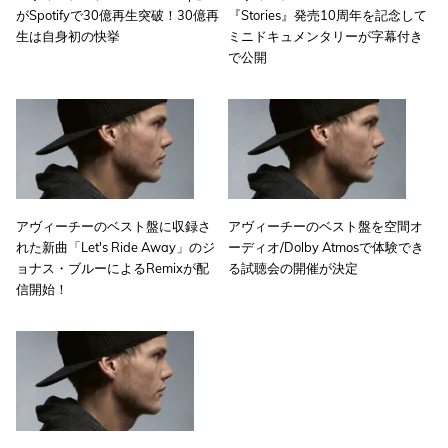
がSpotifyで30億再生突破！30億再
『Stories』発売10周年を記念して
生は自身初の快挙
ミニドキュメンタリーが字幕付き
で公開
アヴィーチーのベスト盤に収録さ
アヴィーチーのベスト盤を空間オ
れた新曲「Let's Ride Away」のジ
ーディオ/Dolby Atmosで体験でき
ョナス・ブルーによるRemixが配
る試聴会の開催が決定
信開始！