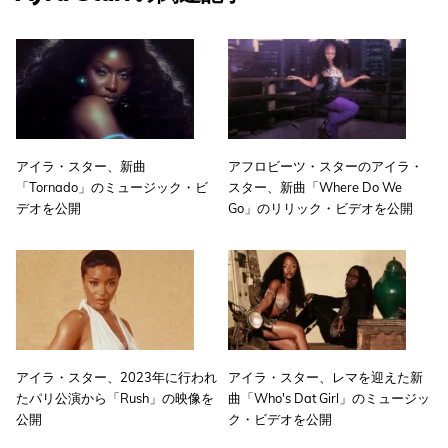
アイラ・スター、新曲
アフロビーツ・スターのアイラ・
「Tornado」のミュージック・ビ
スター、新曲「Where Do We
デオを公開
Go」のリリック・ビデオを公開
アイラ・スター、2023年に行われ
アイラ・スター、レマを迎えた新
たパリ公演から「Rush」の映像を
曲「Who's Dat Girl」のミュージッ
公開
ク・ビデオを公開