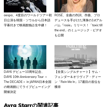
aespa、4度目のワールドツアー初
ROSÉ、全曲の作詞、作曲、プロ
日公演を韓国・ソウルから日本語
デュースを手がけた渾身の1stアル
字幕付きで映画館独占生中継！
バム『rosie』リリース！「toxic till
the end」のミュージック・ビデオ
も公開
DAY6 デビュー10周年記念、
【全英シングルチャート】サム・
DAY6 10th Anniversary Tour ＜
フェンダー＆オリヴィア・ディー
The DECADE＞ in JAPAN日本全国
ン「Rein Me In」17週目の首位を
の映画館にてライブビューイング
獲得
開催決定
Ayra Starrの関連記事