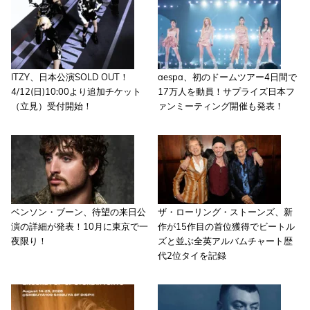
ITZY、日本公演SOLD OUT！
aespa、初のドームツアー4日間で
4/12(日)10:00より追加チケット
17万人を動員！サプライズ日本フ
（立見）受付開始！
ァンミーティング開催も発表！
ベンソン・ブーン、待望の来日公
ザ・ローリング・ストーンズ、新
演の詳細が発表！10月に東京で一
作が15作目の首位獲得でビートル
夜限り！
ズと並ぶ全英アルバムチャート歴
代2位タイを記録