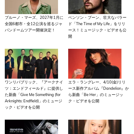
ブルーノ・マーズ、2027年1月に
ベンソン・ブーン、壮大なバラー
全国6都市・全12公演を巡るジャ
ド「The Time of My Life」をリリ
パンドームツアー開催決定！
ース！ミュージック・ビデオも公
開
ワンリパブリック、『アークナイ
エラ・ラングレー、4/10(金)リリ
ツ：エンドフィールド』に提供し
ース新作アルバム『Dandelion』か
た新曲「Give Me Something (for
ら新曲「Be Her」のミュージッ
Arknights: Endfield)」のミュージ
ク・ビデオを公開
ック・ビデオを公開