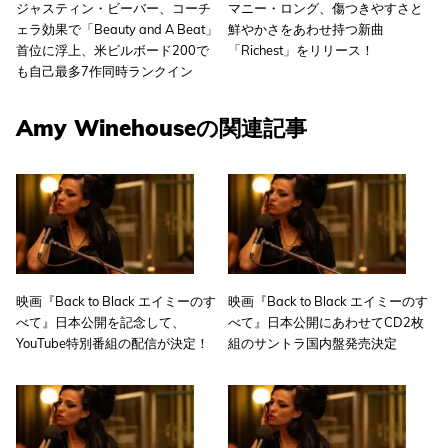
ジャスティン・ビーバー、コーチ
マニー・ロング、傷つきやすさと
ェラ効果で「Beauty and A Beat」
鮮やかさをあわせ持つ新曲
首位に浮上、米ビルボード200で
「Richest」をリリース！
も自己最多7作同時ランクイン
Amy Winehouseの関連記事
映画『Back to Black エイミーのす
映画『Back to Black エイミーのす
べて』日本公開を記念して、
べて』日本公開にあわせてCD2枚
YouTube特別番組の配信が決定！
組のサントラ国内盤発売決定