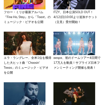
フロー・ミリが最新アルバム
ITZY、日本公演SOLD OUT！
『Fine Ho, Stay』から「Toast」の
4/12(日)10:00より追加チケット
ミュージック・ビデオを公開
（立見）受付開始！
エラ・ラングレー、全米1位を獲得
aespa、初のドームツアー4日間で
した大ヒット曲「Choosin'
17万人を動員！サプライズ日本フ
Texas」のミュージック・ビデオ
ァンミーティング開催も発表！
を公開