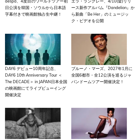
aespa、4度目のワールドツアー初
エラ・ラングレー、4/10(金)リリ
日公演を韓国・ソウルから日本語
ース新作アルバム『Dandelion』か
字幕付きで映画館独占生中継！
ら新曲「Be Her」のミュージッ
ク・ビデオを公開
DAY6 デビュー10周年記念、
ブルーノ・マーズ、2027年1月に
DAY6 10th Anniversary Tour ＜
全国6都市・全12公演を巡るジャ
The DECADE＞ in JAPAN日本全国
パンドームツアー開催決定！
の映画館にてライブビューイング
開催決定