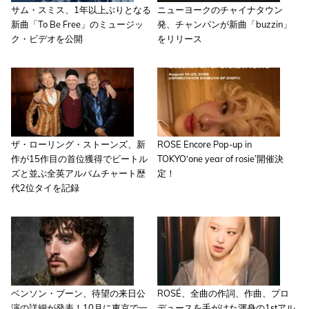
サム・スミス、1年以上ぶりとなる
ニューヨークのチャイナタウン
新曲「To Be Free」のミュージッ
発、チャンパンが新曲「buzzin」
ク・ビデオを公開
をリリース
ザ・ローリング・ストーンズ、新
ROSE Encore Pop-up in
作が15作目の首位獲得でビートル
TOKYO‘one year of rosie’開催決
ズと並ぶ全英アルバムチャート歴
定！
代2位タイを記録
ベンソン・ブーン、待望の来日公
ROSÉ、全曲の作詞、作曲、プロ
演の詳細が発表！10月に東京で一
デュースを手がけた渾身の1stアル