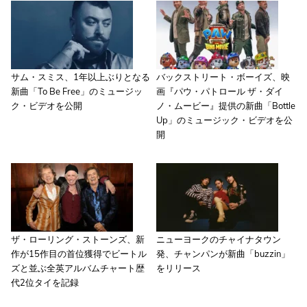
サム・スミス、1年以上ぶりとなる
バックストリート・ボーイズ、映
新曲「To Be Free」のミュージッ
画『パウ・パトロール ザ・ダイ
ク・ビデオを公開
ノ・ムービー』提供の新曲「Bottle
Up」のミュージック・ビデオを公
開
ザ・ローリング・ストーンズ、新
ニューヨークのチャイナタウン
作が15作目の首位獲得でビートル
発、チャンパンが新曲「buzzin」
ズと並ぶ全英アルバムチャート歴
をリリース
代2位タイを記録