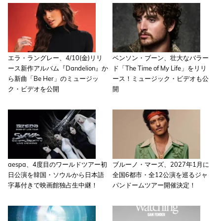
エラ・ラングレー、4/10(金)リリ
ベンソン・ブーン、壮大なバラー
ース新作アルバム『Dandelion』か
ド「The Time of My Life」をリリ
ら新曲「Be Her」のミュージッ
ース！ミュージック・ビデオも公
ク・ビデオを公開
開
aespa、4度目のワールドツアー初
ブルーノ・マーズ、2027年1月に
日公演を韓国・ソウルから日本語
全国6都市・全12公演を巡るジャ
字幕付きで映画館独占生中継！
パンドームツアー開催決定！