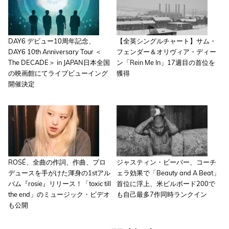
DAY6 デビュー10周年記念、
【全英シングルチャート】サム・
DAY6 10th Anniversary Tour ＜
フェンダー＆オリヴィア・ディー
The DECADE＞ in JAPAN日本全国
ン「Rein Me In」17週目の首位を
の映画館にてライブビューイング
獲得
開催決定
ROSÉ、全曲の作詞、作曲、プロ
ジャスティン・ビーバー、コーチ
デュースを手がけた渾身の1stアル
ェラ効果で「Beauty and A Beat」
バム『rosie』リリース！「toxic till
首位に浮上、米ビルボード200で
the end」のミュージック・ビデオ
も自己最多7作同時ランクイン
も公開