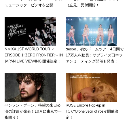
ミュージック・ビデオを公開
（立見）受付開始！
NMIXX 1ST WORLD TOUR ＜
aespa、初のドームツアー4日間で
EPISODE 1: ZERO FRONTIER＞ IN
17万人を動員！サプライズ日本フ
JAPAN LIVE VIEWING 開催決定！
ァンミーティング開催も発表！
ベンソン・ブーン、待望の来日公
ROSE Encore Pop-up in
演の詳細が発表！10月に東京で一
TOKYO‘one year of rosie’開催決
夜限り！
定！