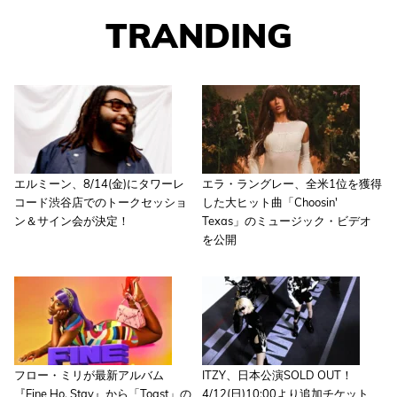
TRANDING
エルミーン、8/14(金)にタワーレ
エラ・ラングレー、全米1位を獲得
コード渋谷店でのトークセッショ
した大ヒット曲「Choosin'
ン＆サイン会が決定！
Texas」のミュージック・ビデオ
を公開
フロー・ミリが最新アルバム
ITZY、日本公演SOLD OUT！
『Fine Ho, Stay』から「Toast」の
4/12(日)10:00より追加チケット