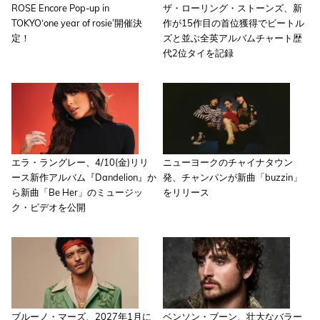
ROSE Encore Pop-up in
ザ・ローリング・ストーンズ、新
TOKYO‘one year of rosie’開催決
作が15作目の首位獲得でビートル
定！
ズと並ぶ全英アルバムチャート歴
代2位タイを記録
エラ・ラングレー、4/10(金)リリ
ニューヨークのチャイナタウン
ース新作アルバム『Dandelion』か
発、チャンパンが新曲「buzzin」
ら新曲「Be Her」のミュージッ
をリリース
ク・ビデオを公開
ブルーノ・マーズ、2027年1月に
ベンソン・ブーン、壮大なバラー