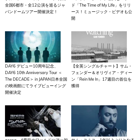
全国6都市・全12公演を巡るジャ
ド「The Time of My Life」をリリ
パンドームツアー開催決定！
ース！ミュージック・ビデオも公
開
DAY6 デビュー10周年記念、
【全英シングルチャート】サム・
DAY6 10th Anniversary Tour ＜
フェンダー＆オリヴィア・ディー
The DECADE＞ in JAPAN日本全国
ン「Rein Me In」17週目の首位を
の映画館にてライブビューイング
獲得
開催決定
aespa、4度目のワールドツアー初
サム・スミス、1年以上ぶりとなる