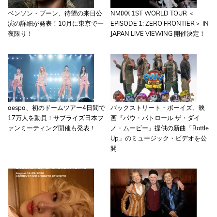
ベンソン・ブーン、待望の来日公
NMIXX 1ST WORLD TOUR ＜
演の詳細が発表！10月に東京で一
EPISODE 1: ZERO FRONTIER＞ IN
夜限り！
JAPAN LIVE VIEWING 開催決定！
aespa、初のドームツアー4日間で
バックストリート・ボーイズ、映
17万人を動員！サプライズ日本フ
画『パウ・パトロール ザ・ダイ
ァンミーティング開催も発表！
ノ・ムービー』提供の新曲「Bottle
Up」のミュージック・ビデオを公
開