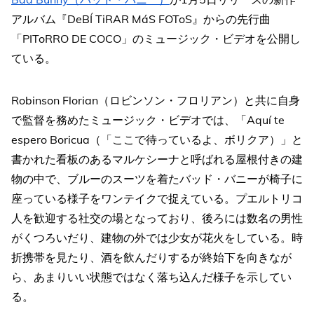
アルバム『DeBÍ TiRAR MáS FOToS』からの先行曲
「PIToRRO DE COCO」のミュージック・ビデオを公開し
ている。
Robinson Florian（ロビンソン・フロリアン）と共に自身
で監督を務めたミュージック・ビデオでは、「Aquí te
espero Boricua（「ここで待っているよ、ボリクア）」と
書かれた看板のあるマルケシーナと呼ばれる屋根付きの建
物の中で、ブルーのスーツを着たバッド・バニーが椅子に
座っている様子をワンテイクで捉えている。プエルトリコ
人を歓迎する社交の場となっており、後ろには数名の男性
がくつろいだり、建物の外では少女が花火をしている。時
折携帯を見たり、酒を飲んだりするが終始下を向きなが
ら、あまりいい状態ではなく落ち込んだ様子を示してい
る。