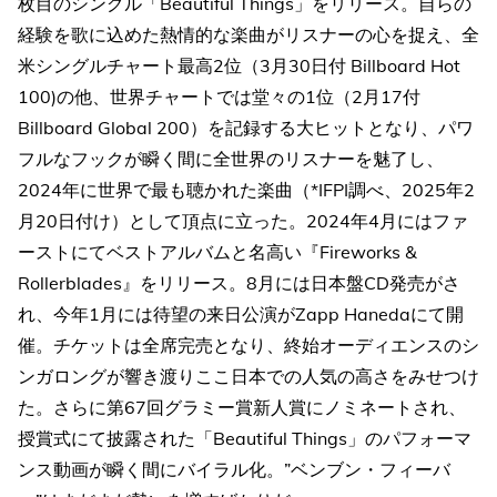
枚目のシングル「Beautiful Things」をリリース。自らの
経験を歌に込めた熱情的な楽曲がリスナーの心を捉え、全
米シングルチャート最高2位（3月30日付 Billboard Hot
100)の他、世界チャートでは堂々の1位（2月17付
Billboard Global 200）を記録する大ヒットとなり、パワ
フルなフックが瞬く間に全世界のリスナーを魅了し、
2024年に世界で最も聴かれた楽曲（*IFPI調べ、2025年2
月20日付け）として頂点に立った。2024年4月にはファ
ーストにてベストアルバムと名高い『Fireworks &
Rollerblades』をリリース。8月には日本盤CD発売がさ
れ、今年1月には待望の来日公演がZapp Hanedaにて開
催。チケットは全席完売となり、終始オーディエンスのシ
ンガロングが響き渡りここ日本での人気の高さをみせつけ
た。さらに第67回グラミー賞新人賞にノミネートされ、
授賞式にて披露された「Beautiful Things」のパフォーマ
ンス動画が瞬く間にバイラル化。”ベンブン・フィーバ