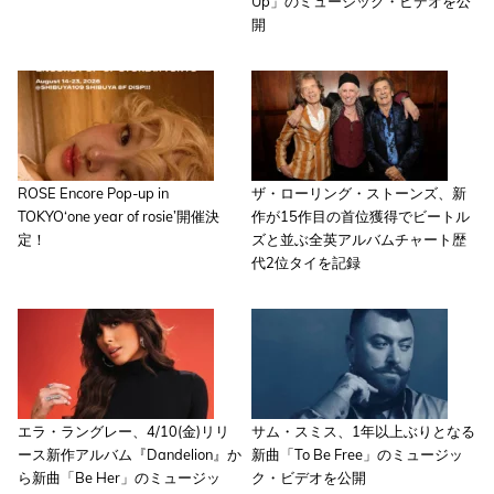
Up」のミュージック・ビデオを公
開
ROSE Encore Pop-up in
ザ・ローリング・ストーンズ、新
TOKYO‘one year of rosie’開催決
作が15作目の首位獲得でビートル
定！
ズと並ぶ全英アルバムチャート歴
代2位タイを記録
エラ・ラングレー、4/10(金)リリ
サム・スミス、1年以上ぶりとなる
ース新作アルバム『Dandelion』か
新曲「To Be Free」のミュージッ
ら新曲「Be Her」のミュージッ
ク・ビデオを公開