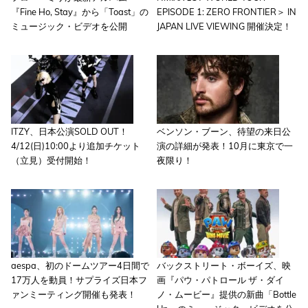
『Fine Ho, Stay』から「Toast」の
EPISODE 1: ZERO FRONTIER＞ IN
ミュージック・ビデオを公開
JAPAN LIVE VIEWING 開催決定！
ITZY、日本公演SOLD OUT！
ベンソン・ブーン、待望の来日公
4/12(日)10:00より追加チケット
演の詳細が発表！10月に東京で一
（立見）受付開始！
夜限り！
aespa、初のドームツアー4日間で
バックストリート・ボーイズ、映
17万人を動員！サプライズ日本フ
画『パウ・パトロール ザ・ダイ
ァンミーティング開催も発表！
ノ・ムービー』提供の新曲「Bottle