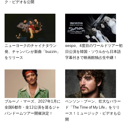
ク・ビデオを公開
ニューヨークのチャイナタウン
aespa、4度目のワールドツアー初
発、チャンパンが新曲「buzzin」
日公演を韓国・ソウルから日本語
をリリース
字幕付きで映画館独占生中継！
ブルーノ・マーズ、2027年1月に
ベンソン・ブーン、壮大なバラー
全国6都市・全12公演を巡るジャ
ド「The Time of My Life」をリリ
パンドームツアー開催決定！
ース！ミュージック・ビデオも公
開