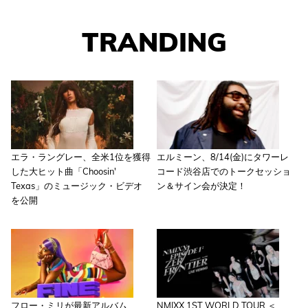
TRANDING
エラ・ラングレー、全米1位を獲得
エルミーン、8/14(金)にタワーレ
した大ヒット曲「Choosin'
コード渋谷店でのトークセッショ
Texas」のミュージック・ビデオ
ン＆サイン会が決定！
を公開
フロー・ミリが最新アルバム
NMIXX 1ST WORLD TOUR ＜