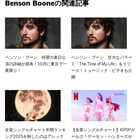
Benson Booneの関連記事
ベンソン・ブーン、待望の来日公
ベンソン・ブーン、壮大なバラー
演の詳細が発表！10月に東京で一
ド「The Time of My Life」をリリ
夜限り！
ース！ミュージック・ビデオも公
開
全英シングルチャート年間ランキ
【全英シングルチャート】KPOPガ
ング2025を制したのはアレック
ールズ！デーモン・ハンターズか