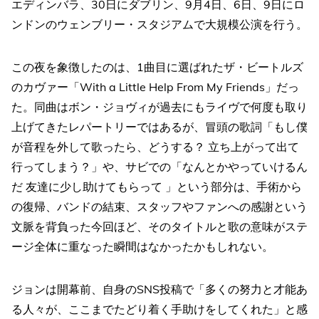
エディンバラ、30日にダブリン、9月4日、6日、9日にロ
ンドンのウェンブリー・スタジアムで大規模公演を行う。
この夜を象徴したのは、1曲目に選ばれたザ・ビートルズ
のカヴァー「With a Little Help From My Friends」だっ
た。同曲はボン・ジョヴィが過去にもライヴで何度も取り
上げてきたレパートリーではあるが、冒頭の歌詞「もし僕
が音程を外して歌ったら、どうする？ 立ち上がって出て
行ってしまう？」や、サビでの「なんとかやっていけるん
だ 友達に少し助けてもらって 」という部分は、手術から
の復帰、バンドの結束、スタッフやファンへの感謝という
文脈を背負った今回ほど、そのタイトルと歌の意味がステ
ージ全体に重なった瞬間はなかったかもしれない。
ジョンは開幕前、自身のSNS投稿で「多くの努力と才能あ
る人々が、ここまでたどり着く手助けをしてくれた」と感