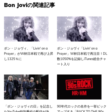
Bon Joviの関連記事
ボン・ジョヴィ、「Livin' on a
ボン・ジョヴィ「Livin' on a
Prayer」がW杯日本戦で再び上昇
Prayer」W杯日本戦で再注目！DL
し1325％に
数1050%を記録しiTunes総合チャ
ート入り
「ボン・ジョヴィの日」を記念し
90年代ロックの名作を一挙ピック
たYouTube特別番組の配信が決
アップする「BACK TO THE 90s