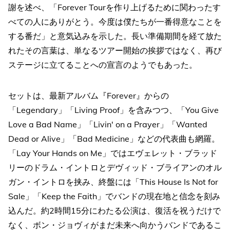
謝を述べ、「Forever Tourを作り上げるために関わったす
べての人にありがとう。今度は僕たちが一番得意なことを
する番だ」と意気込みを示した。長い準備期間を経て放た
れたその言葉は、単なるツアー開始の挨拶ではなく、再び
ステージに立てることへの宣言のようでもあった。
セットは、最新アルバム『Forever』からの
「Legendary」「Living Proof」を含みつつ、「You Give
Love a Bad Name」「Livin' on a Prayer」「Wanted
Dead or Alive」「Bad Medicine」などの代表曲も網羅。
「Lay Your Hands on Me」ではエヴェレット・ブラッド
リーのドラム・イントロとデヴィッド・ブライアンのオル
ガン・イントロを挟み、終盤には「This House Is Not for
Sale」「Keep the Faith」でバンドの現在地と信念を刻み
込んだ。約2時間15分にわたる公演は、復活を祝うだけで
なく、ボン・ジョヴィがまだ未来へ向かうバンドであるこ