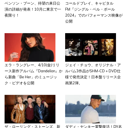
ベンソン・ブーン、待望の来日公
コールドプレイ、キャピタル
演の詳細が発表！10月に東京で一
FM『ジングル・ベル・ボール
夜限り！
2024』でのパフォーマンス映像が
公開
エラ・ラングレー、4/10(金)リリ
ジェイ・チョウ、オリジナル・ア
ース新作アルバム『Dandelion』か
ルバム3作品がSHM-CD＋DVD仕
ら新曲「Be Her」のミュージッ
様で発売決定！日本盤リリース企
ク・ビデオを公開
画第2弾。
ザ・ローリング・ストーンズ、新
ダディ・ヤンキー電撃復活！DY名