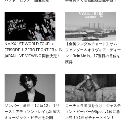
パンドームツアー開催決定！
字幕付きで映画館独占生中継！
NMIXX 1ST WORLD TOUR ＜
【全英シングルチャート】サム・
EPISODE 1: ZERO FRONTIER＞ IN
フェンダー＆オリヴィア・ディー
JAPAN LIVE VIEWING 開催決定！
ン「Rein Me In」17週目の首位を
獲得
ソンバー、新曲「12 to 12」リリ
コーチェラ出演をうけ、ジャステ
ース！アディソン・レイも出演の
ィン・ビーバーがSpotify1位に急
ミュージック・ビデオを公開
上昇！21曲がチャートイン！