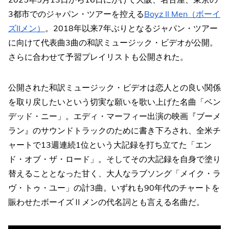
3都市でのジャパン・ツアーを控える
Boyz II Men（ボーイ
ズIIメン）
。2018年以来7年ぶりとなるジャパン・ツアー
に向けて代表曲3曲の和訳ミュージック・ビデオが公開。
さらに合わせて予習プレイリストも公開された。
公開された和訳ミュージック・ビデオは恋人との良い関係
を取り戻したいという切実な願いを歌い上げた名曲「ベン
デッド・ニー」。エディ・マーフィー出演の映画『ブーメ
ラン』のサウンドトラックのために書き下ろされ、全米チ
ャートで13週連続1位という大記録を打ち立てた「エン
ド・オブ・ザ・ロード」。そしてその大記録を自身で塗り
替えることとなった甘く、大人なラブソング「メイク・ラ
ヴ・トゥ・ユー」の計3曲。いずれも90年代のチャートを
賑わせたボーイズⅡメンの代名詞とも言える名曲だ。