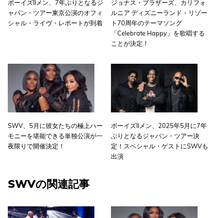
ボーイズIIメン、7年ぶりとなるジ
ジョナス・ブラザーズ、カリフォ
ャパン・ツアー東京公演のオフィ
ルニア ディズニーランド・リゾー
シャル・ライヴ・レポートが到着
ト70周年のテーマソング
「Celebrate Happy」を歌唱する
ことが決定！
SWV、5月に彼女たちの極上ハー
ボーイズIIメン、2025年5月に7年
モニーを堪能できる単独公演が一
ぶりとなるジャパン・ツアー決
夜限りで開催決定！
定！スペシャル・ゲストにSWVも
出演
SWVの関連記事