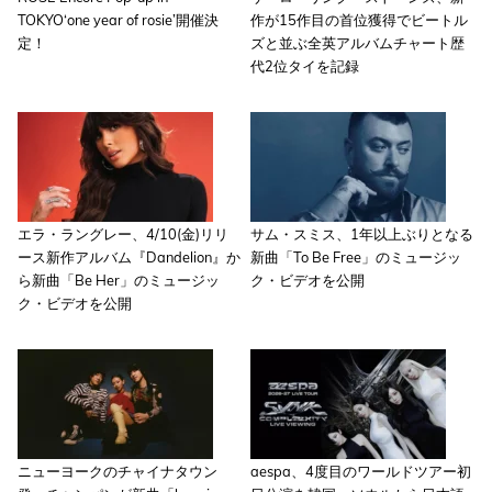
TOKYO‘one year of rosie’開催決
作が15作目の首位獲得でビートル
定！
ズと並ぶ全英アルバムチャート歴
代2位タイを記録
エラ・ラングレー、4/10(金)リリ
サム・スミス、1年以上ぶりとなる
ース新作アルバム『Dandelion』か
新曲「To Be Free」のミュージッ
ら新曲「Be Her」のミュージッ
ク・ビデオを公開
ク・ビデオを公開
ニューヨークのチャイナタウン
aespa、4度目のワールドツアー初