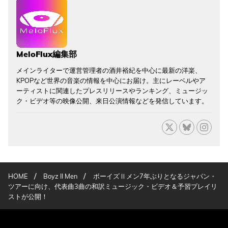
MeloFlux編集部
メインライターで運営管理者の酒井裕紀を中心に最新の洋楽、
KPOPなど世界の音楽の情報を中心にお届け。主にレーベルやア
ーティストに関連したプレスリリースやランキング、ミュージッ
ク・ビデオ等の映像公開、来日公演情報などを発信しています。
/
/
HOME
Boyz II Men
ボーイズⅡメン7年ぶりとなるジャパン・
ツアーに向け、代表曲3曲の和訳ミュージック・ビデオ＆予習プレイリ
ストが公開！