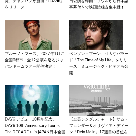
発、チャンパンが新曲「buzzin」
日公演を韓国・ソウルから日本語
をリリース
字幕付きで映画館独占生中継！
ブルーノ・マーズ、2027年1月に
ベンソン・ブーン、壮大なバラー
全国6都市・全12公演を巡るジャ
ド「The Time of My Life」をリリ
パンドームツアー開催決定！
ース！ミュージック・ビデオも公
開
DAY6 デビュー10周年記念、
【全英シングルチャート】サム・
DAY6 10th Anniversary Tour ＜
フェンダー＆オリヴィア・ディー
The DECADE＞ in JAPAN日本全国
ン「Rein Me In」17週目の首位を