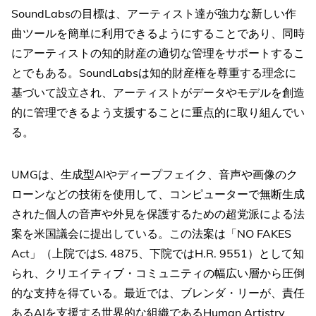
SoundLabsの目標は、アーティスト達が強力な新しい作
曲ツールを簡単に利用できるようにすることであり、同時
にアーティストの知的財産の適切な管理をサポートするこ
とでもある。SoundLabsは知的財産権を尊重する理念に
基づいて設立され、アーティストがデータやモデルを創造
的に管理できるよう支援することに重点的に取り組んでい
る。
UMGは、生成型AIやディープフェイク、音声や画像のク
ローンなどの技術を使用して、コンピューターで無断生成
された個人の音声や外見を保護するための超党派による法
案を米国議会に提出している。この法案は「NO FAKES
Act」（上院ではS. 4875、下院ではH.R. 9551）として知
られ、クリエイティブ・コミュニティの幅広い層から圧倒
的な支持を得ている。最近では、ブレンダ・リーが、責任
あるAIを支援する世界的な組織であるHuman Artistry