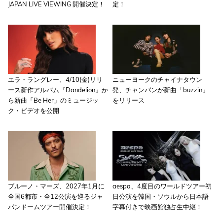
JAPAN LIVE VIEWING 開催決定！
定！
エラ・ラングレー、4/10(金)リリ
ニューヨークのチャイナタウン
ース新作アルバム『Dandelion』か
発、チャンパンが新曲「buzzin」
ら新曲「Be Her」のミュージッ
をリリース
ク・ビデオを公開
ブルーノ・マーズ、2027年1月に
aespa、4度目のワールドツアー初
全国6都市・全12公演を巡るジャ
日公演を韓国・ソウルから日本語
パンドームツアー開催決定！
字幕付きで映画館独占生中継！