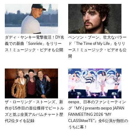
ダディ・ヤンキー電撃復活！DY名
ベンソン・ブーン、壮大なバラー
義での新曲「Sonríele」をリリー
ド「The Time of My Life」をリリ
ス！ミュージック・ビデオも公開
ース！ミュージック・ビデオも公
開
ザ・ローリング・ストーンズ、新
aespa、日本のファンミーティン
作が15作目の首位獲得でビートル
グ『MY-J presents aespa JAPAN
ズと並ぶ全英アルバムチャート歴
FANMEETING 2026 “MY
代2位タイを記録
CLASSMaeTE”』全6公演が熱狂の
うちに幕！