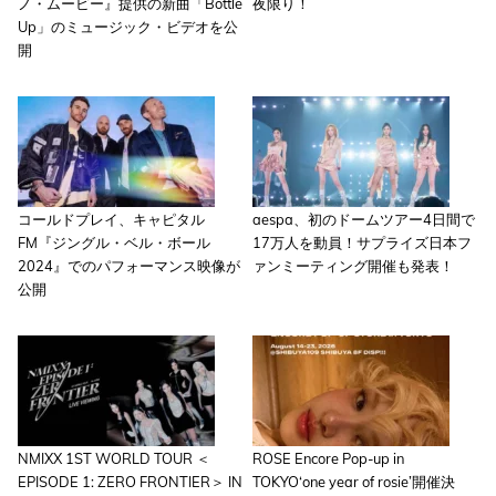
ノ・ムービー』提供の新曲「Bottle
夜限り！
Up」のミュージック・ビデオを公
開
コールドプレイ、キャピタル
aespa、初のドームツアー4日間で
FM『ジングル・ベル・ボール
17万人を動員！サプライズ日本フ
2024』でのパフォーマンス映像が
ァンミーティング開催も発表！
公開
NMIXX 1ST WORLD TOUR ＜
ROSE Encore Pop-up in
EPISODE 1: ZERO FRONTIER＞ IN
TOKYO‘one year of rosie’開催決