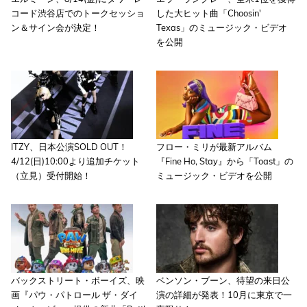
コード渋谷店でのトークセッショ
した大ヒット曲「Choosin'
ン＆サイン会が決定！
Texas」のミュージック・ビデオ
を公開
ITZY、日本公演SOLD OUT！
フロー・ミリが最新アルバム
4/12(日)10:00より追加チケット
『Fine Ho, Stay』から「Toast」の
（立見）受付開始！
ミュージック・ビデオを公開
バックストリート・ボーイズ、映
ベンソン・ブーン、待望の来日公
画『パウ・パトロール ザ・ダイ
演の詳細が発表！10月に東京で一