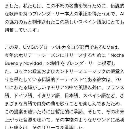
ました。私たちは、この不朽の名曲を祝うために、伝説的
な歌声を持つブレンダ・リー本人の承認を得たうえで、AI
の協力のもと制作されたこの新しいスペイン語版にとても
興奮しています」
この夏、UMGのグローバルカタログ部門であるUMeは、
今年のホリデー・シーズンにリリースするために「Noche
Buena y Navidad」の制作をブレンダ・リーに提案し
た。ロックの殿堂およびカントリーミュージックの殿堂入
りも果たしている伝説的アーティストである彼女は、70
年にわたる輝かしいキャリアの中で英語以外に、フランス
語、ドイツ語、イタリア語、日本語、スペイン語など、さ
まざまな言語で自身の曲を歌うことを楽しんできたため、
この提案を聴いた時には暫定的に承諾。そして、その出来
上がった音源を聴いて、その本物のようなサウンドに感嘆
した彼女は、そのリリースを承認した。