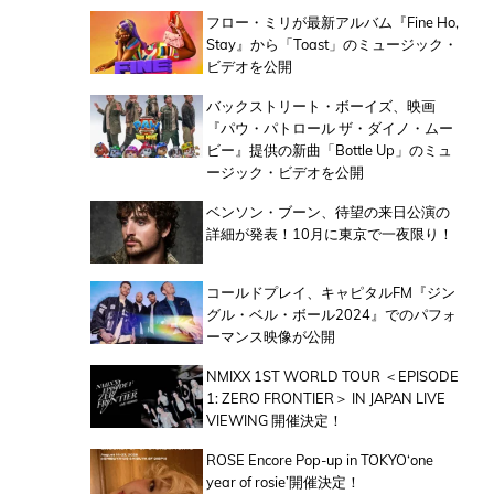
フロー・ミリが最新アルバム『Fine Ho,
Stay』から「Toast」のミュージック・
ビデオを公開
バックストリート・ボーイズ、映画
『パウ・パトロール ザ・ダイノ・ムー
ビー』提供の新曲「Bottle Up」のミュ
ージック・ビデオを公開
ベンソン・ブーン、待望の来日公演の
詳細が発表！10月に東京で一夜限り！
コールドプレイ、キャピタルFM『ジン
グル・ベル・ボール2024』でのパフォ
ーマンス映像が公開
NMIXX 1ST WORLD TOUR ＜EPISODE
1: ZERO FRONTIER＞ IN JAPAN LIVE
VIEWING 開催決定！
ROSE Encore Pop-up in TOKYO‘one
year of rosie’開催決定！