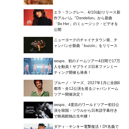
エラ・ラングレー、4/10(金)リリース新
作アルバム『Dandelion』から新曲
「Be Her」のミュージック・ビデオを
公開
ニューヨークのチャイナタウン発、チ
ャンパンが新曲「buzzin」をリリース
aespa、初のドームツアー4日間で17万
人を動員！サプライズ日本ファンミー
ティング開催も発表！
ブルーノ・マーズ、2027年1月に全国6
都市・全12公演を巡るジャパンドーム
ツアー開催決定！
aespa、4度目のワールドツアー初日公
演を韓国・ソウルから日本語字幕付き
で映画館独占生中継！
ダディ・ヤンキー電撃復活！DY名義で