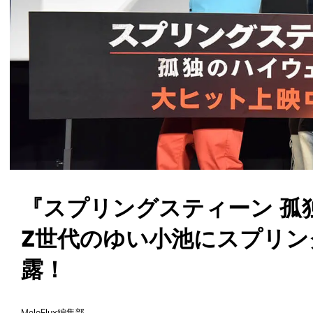
『スプリングスティーン 孤
Z世代のゆい小池にスプリ
露！
MeloFlux編集部