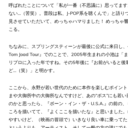
呼ばれたことについて「私が一番（不思議に）思ってます
ない…（苦笑）。普段は私、J-POP系を聴くんで」と語
見させていただいて、めっちゃハマりました！ めっちゃ
こる。
ちなみに、スプリングスティーンが最後に公式に来日し、公演を行
Tom Joad Tour』でのことで、2005年生まれの小
リプロに入った年ですね。その5年後に『お前がいると後
ど…（笑）」と明かす。
ここから、永野が若い世代のために本作を楽しむポイント
まや大御所中の大御所なんですけど、あの“ボス”にも若
のかと思ったら、『ボーン・イン・ザ・U.S.A.』の前
ころを描いてて、『よくここを描いたな』と思いました。
やすいけど、（映画の冒頭で）いきなり良い車に乗ってた
というよりも、アーティスト、そして一般の方の誰にでも