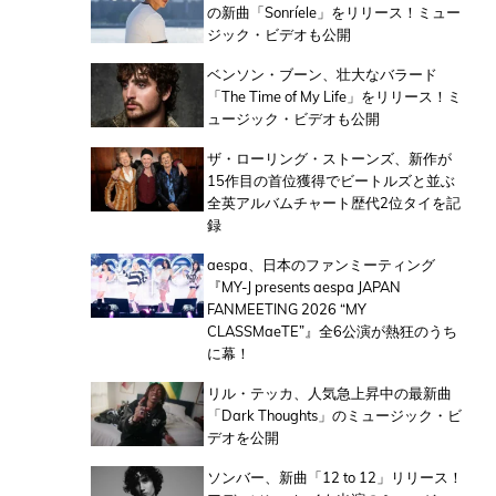
の新曲「Sonríele」をリリース！ミュー
ジック・ビデオも公開
ベンソン・ブーン、壮大なバラード
「The Time of My Life」をリリース！ミ
ュージック・ビデオも公開
ザ・ローリング・ストーンズ、新作が
15作目の首位獲得でビートルズと並ぶ
全英アルバムチャート歴代2位タイを記
録
aespa、日本のファンミーティング
『MY-J presents aespa JAPAN
FANMEETING 2026 “MY
CLASSMaeTE”』全6公演が熱狂のうち
に幕！
リル・テッカ、人気急上昇中の最新曲
「Dark Thoughts」のミュージック・ビ
デオを公開
ソンバー、新曲「12 to 12」リリース！