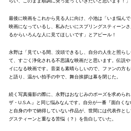
らい、このまま順調に突っ走っていきたいと思います！」
最後に映画をこれから見る人に向け、小池は「いま悩んで
映画になっているし、私みたいにスプリングスティーンさ
るからいろんな人に見てほしいです」とアピール！
永野は「見ている間、没頭できるし、自分の人生と照らし
て、すごく浄化される不思議な映画だと思います。伝説や
イになる映画です。音楽も素晴らしいので、ファンの方も
と語り、温かい拍手の中で、舞台挨拶は幕を閉じた。
続く写真撮影の際に、永野はおなじみのポーズを求められ
ザ・U.S.A.』と同じ悩みなんです。自分が一番『面白く
と自身の中で納得していない作品が、世間には代表作とし
グスティーンと重なる苦悩（？）を告白していた。