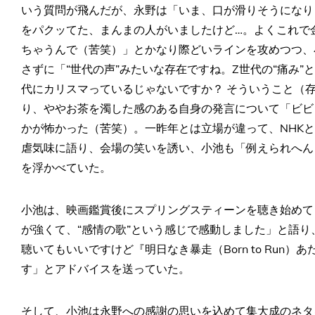
いう質問が飛んだが、永野は「いま、口が滑りそうになり
をパクッてた、まんまの人がいましたけど…。よくこれで
ちゃうんで（苦笑）」とかなり際どいラインを攻めつつ、
さずに「“世代の声”みたいな存在ですね。Z世代の“痛み
代にカリスマっているじゃないですか？ そういうこと（
り、ややお茶を濁した感のある自身の発言について「ビビ
かが怖かった（苦笑）。一昨年とは立場が違って、NHK
虐気味に語り、会場の笑いを誘い、小池も「例えられへん
を浮かべていた。
小池は、映画鑑賞後にスプリングスティーンを聴き始めて
が強くて、“感情の歌”という感じで感動しました」と語
聴いてもいいですけど『明日なき暴走（Born to Run
す」とアドバイスを送っていた。
そして、小池は永野への感謝の思いを込めて集大成のネタ