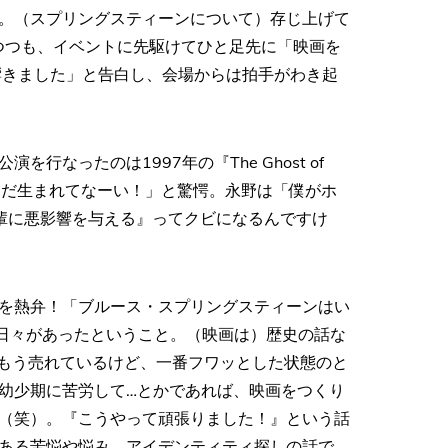
。（スプリングスティーンについて）存じ上げて
りつつも、イベントに先駆けてひと足先に「映画を
響きました」と告白し、会場からは拍手がわき起
なったのは1997年の『The Ghost of
池は「まだ生まれてなーい！」と驚愕。永野は「僕がホ
輩に悪影響を与える』ってクビになるんですけ
を熱弁！「ブルース・スプリングスティーンはい
い日々があったということ。（映画は）歴史の話な
の、もう売れているけど、一番フワッとした状態のと
幼少期に苦労して…とかであれば、映画をつくり
（笑）。『こうやって頑張りました！』という話
ある苦悩や悩み、アイデンティティ探しの話で