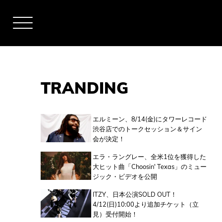
TRANDING
アーティスト
エルミーン、8/14(金)にタワーレコード
渋谷店でのトークセッション＆サイン
会が決定！
全米チャート
エラ・ラングレー、全米1位を獲得した
大ヒット曲「Choosin' Texas」のミュー
ジック・ビデオを公開
全英チャート
ITZY、日本公演SOLD OUT！
4/12(日)10:00より追加チケット（立
見）受付開始！