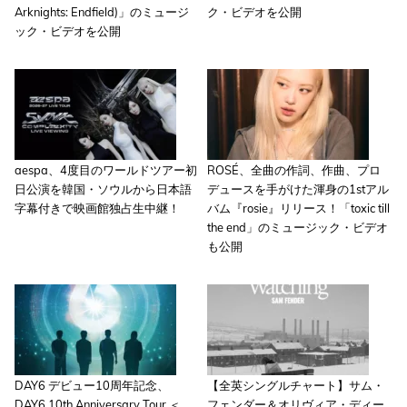
Arknights: Endfield)」のミュージ
ク・ビデオを公開
ック・ビデオを公開
aespa、4度目のワールドツアー初
ROSÉ、全曲の作詞、作曲、プロ
日公演を韓国・ソウルから日本語
デュースを手がけた渾身の1stアル
字幕付きで映画館独占生中継！
バム『rosie』リリース！「toxic till
the end」のミュージック・ビデオ
も公開
DAY6 デビュー10周年記念、
【全英シングルチャート】サム・
DAY6 10th Anniversary Tour ＜
フェンダー＆オリヴィア・ディー