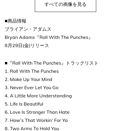
すべての画像を見る
■商品情報
ブライアン・アダムス
Bryan Adams『Roll With The Punches』
8月29日(金)リリース
■『Roll With The Punches』トラックリスト
1. Roll With The Punches
2. Make Up Your Mind
3. Never Ever Let You Go
4. A Little More Understanding
5. Life Is Beautiful
6. Love Is Stronger Than Hate
7. How’s That Workin’ For Ya
8. Two Arms To Hold You