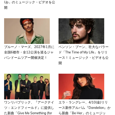
Up」のミュージック・ビデオを公
開
ブルーノ・マーズ、2027年1月に
ベンソン・ブーン、壮大なバラー
全国6都市・全12公演を巡るジャ
ド「The Time of My Life」をリリ
パンドームツアー開催決定！
ース！ミュージック・ビデオも公
開
ワンリパブリック、『アークナイ
エラ・ラングレー、4/10(金)リリ
ツ：エンドフィールド』に提供し
ース新作アルバム『Dandelion』か
た新曲「Give Me Something (for
ら新曲「Be Her」のミュージッ