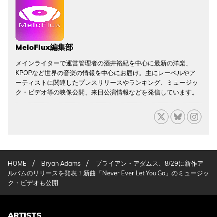
MeloFlux編集部
メインライターで運営管理者の酒井裕紀を中心に最新の洋楽、
KPOPなど世界の音楽の情報を中心にお届け。主にレーベルやア
ーティストに関連したプレスリリースやランキング、ミュージッ
ク・ビデオ等の映像公開、来日公演情報などを発信しています。
/
/
HOME
Bryan Adams
ブライアン・アダムス、8/29に新作ア
ルバムのリリースを発表！新曲「Never Ever Let You Go」のミュージッ
ク・ビデオも公開
ARTISTS