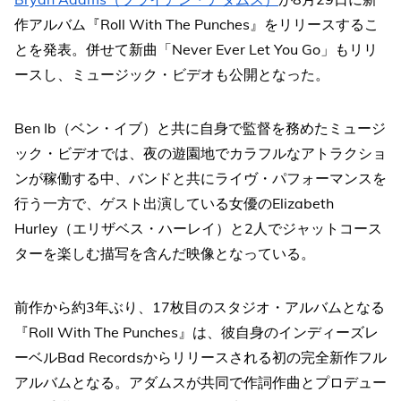
作アルバム『Roll With The Punches』をリリースするこ
とを発表。併せて新曲「Never Ever Let You Go」もリリ
ースし、ミュージック・ビデオも公開となった。
Ben Ib（ベン・イブ）と共に自身で監督を務めたミュージ
ック・ビデオでは、夜の遊園地でカラフルなアトラクショ
ンが稼働する中、バンドと共にライヴ・パフォーマンスを
行う一方で、ゲスト出演している女優のElizabeth
Hurley（エリザベス・ハーレイ）と2人でジャットコース
ターを楽しむ描写を含んだ映像となっている。
前作から約3年ぶり、17枚目のスタジオ・アルバムとなる
『Roll With The Punches』は、彼自身のインディーズレ
ーベルBad Recordsからリリースされる初の完全新作フル
アルバムとなる。アダムスが共同で作詞作曲とプロデュー