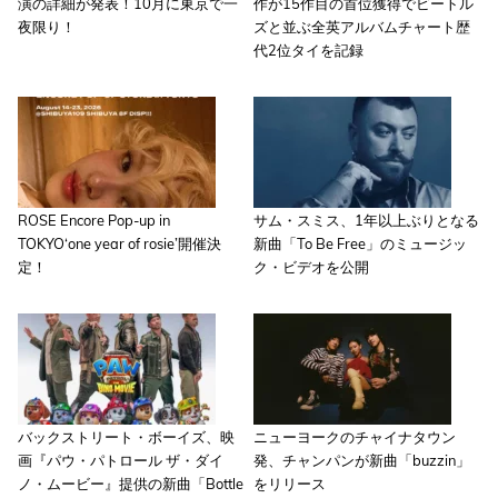
演の詳細が発表！10月に東京で一
作が15作目の首位獲得でビートル
夜限り！
ズと並ぶ全英アルバムチャート歴
代2位タイを記録
ROSE Encore Pop-up in
サム・スミス、1年以上ぶりとなる
TOKYO‘one year of rosie’開催決
新曲「To Be Free」のミュージッ
定！
ク・ビデオを公開
バックストリート・ボーイズ、映
ニューヨークのチャイナタウン
画『パウ・パトロール ザ・ダイ
発、チャンパンが新曲「buzzin」
ノ・ムービー』提供の新曲「Bottle
をリリース