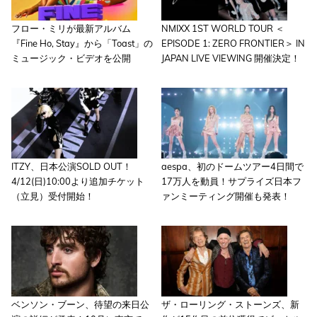
フロー・ミリが最新アルバム
NMIXX 1ST WORLD TOUR ＜
『Fine Ho, Stay』から「Toast」の
EPISODE 1: ZERO FRONTIER＞ IN
ミュージック・ビデオを公開
JAPAN LIVE VIEWING 開催決定！
ITZY、日本公演SOLD OUT！
aespa、初のドームツアー4日間で
4/12(日)10:00より追加チケット
17万人を動員！サプライズ日本フ
（立見）受付開始！
ァンミーティング開催も発表！
ベンソン・ブーン、待望の来日公
ザ・ローリング・ストーンズ、新