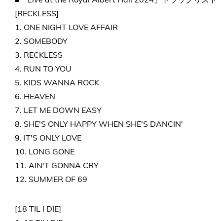
[RECKLESS]
1. ONE NIGHT LOVE AFFAIR
2. SOMEBODY
3. RECKLESS
4. RUN TO YOU
5. KIDS WANNA ROCK
6. HEAVEN
7. LET ME DOWN EASY
8. SHE'S ONLY HAPPY WHEN SHE'S DANCIN'
9. IT'S ONLY LOVE
10. LONG GONE
11. AIN'T GONNA CRY
12. SUMMER OF 69
[18 TIL I DIE]