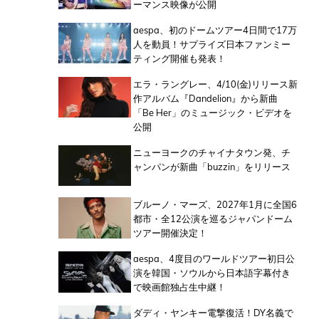
ーマンス映像が公開
aespa、初のドームツアー4日間で17万
人を動員！サプライズ日本ファンミー
ティング開催も発表！
エラ・ラングレー、4/10(金)リリース新
作アルバム『Dandelion』から新曲
「Be Her」のミュージック・ビデオを
公開
ニューヨークのチャイナタウン発、チ
ャンパンが新曲「buzzin」をリリース
ブルーノ・マーズ、2027年1月に全国6
都市・全12公演を巡るジャパンドーム
ツアー開催決定！
aespa、4度目のワールドツアー初日公
演を韓国・ソウルから日本語字幕付き
で映画館独占生中継！
ダディ・ヤンキー電撃復活！DY名義で