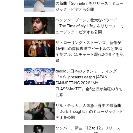
の新曲「Sonríele」をリリース！ミュー
ジック・ビデオも公開
ベンソン・ブーン、壮大なバラード
「The Time of My Life」をリリース！ミ
ュージック・ビデオも公開
ザ・ローリング・ストーンズ、新作が
15作目の首位獲得でビートルズと並ぶ
全英アルバムチャート歴代2位タイを記
録
aespa、日本のファンミーティング
『MY-J presents aespa JAPAN
FANMEETING 2026 “MY
CLASSMaeTE”』全6公演が熱狂のうち
に幕！
リル・テッカ、人気急上昇中の最新曲
「Dark Thoughts」のミュージック・ビ
デオを公開
ソンバー、新曲「12 to 12」リリース！