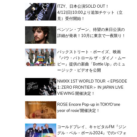
ITZY、日本公演SOLD OUT！
4/12(日)10:00より追加チケット（立
見）受付開始！
ベンソン・ブーン、待望の来日公演の
詳細が発表！10月に東京で一夜限り！
バックストリート・ボーイズ、映画
『パウ・パトロール ザ・ダイノ・ムー
ビー』提供の新曲「Bottle Up」のミュ
ージック・ビデオを公開
NMIXX 1ST WORLD TOUR ＜EPISODE
1: ZERO FRONTIER＞ IN JAPAN LIVE
VIEWING 開催決定！
ROSE Encore Pop-up in TOKYO‘one
year of rosie’開催決定！
コールドプレイ、キャピタルFM『ジン
グル・ベル・ボール2024』でのパフォ