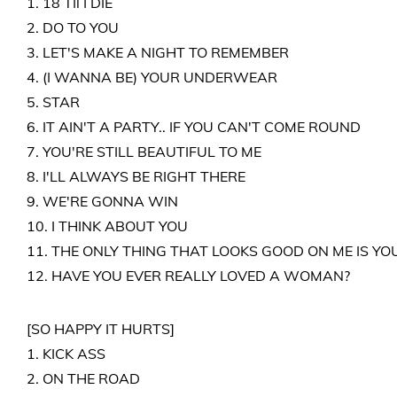
1. 18 TIl I DIE
2. DO TO YOU
3. LET'S MAKE A NIGHT TO REMEMBER
4. (I WANNA BE) YOUR UNDERWEAR
5. STAR
6. IT AIN'T A PARTY.. IF YOU CAN'T COME ROUND
7. YOU'RE STILL BEAUTIFUL TO ME
8. I'LL ALWAYS BE RIGHT THERE
9. WE'RE GONNA WIN
10. I THINK ABOUT YOU
11. THE ONLY THING THAT LOOKS GOOD ON ME IS YO
12. HAVE YOU EVER REALLY LOVED A WOMAN?
[SO HAPPY IT HURTS]
1. KICK ASS
2. ON THE ROAD