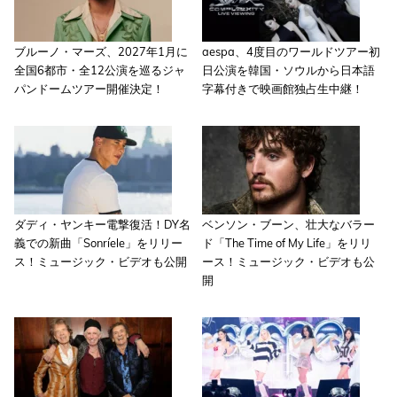
ブルーノ・マーズ、2027年1月に
aespa、4度目のワールドツアー初
全国6都市・全12公演を巡るジャ
日公演を韓国・ソウルから日本語
パンドームツアー開催決定！
字幕付きで映画館独占生中継！
ダディ・ヤンキー電撃復活！DY名
ベンソン・ブーン、壮大なバラー
義での新曲「Sonríele」をリリー
ド「The Time of My Life」をリリ
ス！ミュージック・ビデオも公開
ース！ミュージック・ビデオも公
開