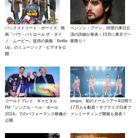
バックストリート・ボーイズ、映
ベンソン・ブーン、待望の来日公
画『パウ・パトロール ザ・ダイ
演の詳細が発表！10月に東京で一
ノ・ムービー』提供の新曲「Bottle
夜限り！
Up」のミュージック・ビデオを公
開
コールドプレイ、キャピタル
aespa、初のドームツアー4日間で
FM『ジングル・ベル・ボール
17万人を動員！サプライズ日本フ
2024』でのパフォーマンス映像が
ァンミーティング開催も発表！
公開