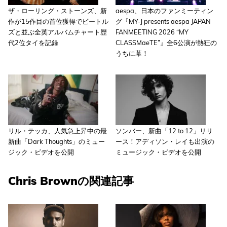
ザ・ローリング・ストーンズ、新
aespa、日本のファンミーティン
作が15作目の首位獲得でビートル
グ『MY-J presents aespa JAPAN
ズと並ぶ全英アルバムチャート歴
FANMEETING 2026 “MY
代2位タイを記録
CLASSMaeTE”』全6公演が熱狂の
うちに幕！
リル・テッカ、人気急上昇中の最
ソンバー、新曲「12 to 12」リリ
新曲「Dark Thoughts」のミュー
ース！アディソン・レイも出演の
ジック・ビデオを公開
ミュージック・ビデオを公開
Chris Brownの関連記事