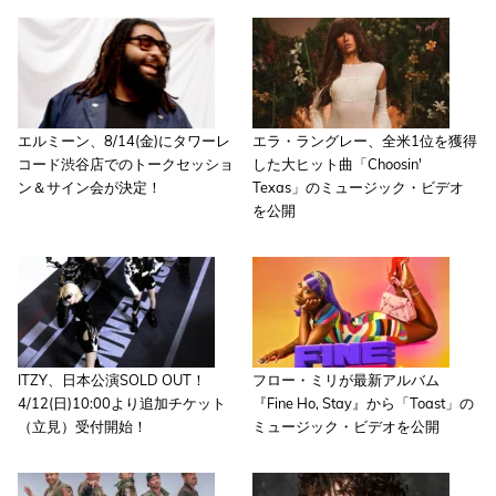
エルミーン、8/14(金)にタワーレ
エラ・ラングレー、全米1位を獲得
コード渋谷店でのトークセッショ
した大ヒット曲「Choosin'
ン＆サイン会が決定！
Texas」のミュージック・ビデオ
を公開
ITZY、日本公演SOLD OUT！
フロー・ミリが最新アルバム
4/12(日)10:00より追加チケット
『Fine Ho, Stay』から「Toast」の
（立見）受付開始！
ミュージック・ビデオを公開