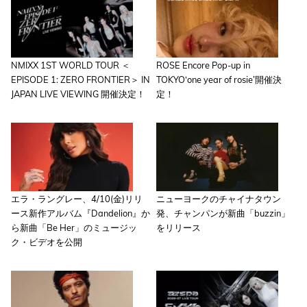
NMIXX 1ST WORLD TOUR ＜
ROSE Encore Pop-up in
EPISODE 1: ZERO FRONTIER＞ IN
TOKYO‘one year of rosie’開催決
JAPAN LIVE VIEWING 開催決定！
定！
エラ・ラングレー、4/10(金)リリ
ニューヨークのチャイナタウン
ース新作アルバム『Dandelion』か
発、チャンパンが新曲「buzzin」
ら新曲「Be Her」のミュージッ
をリリース
ク・ビデオを公開