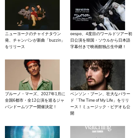
ニューヨークのチャイナタウン
aespa、4度目のワールドツアー初
発、チャンパンが新曲「buzzin」
日公演を韓国・ソウルから日本語
をリリース
字幕付きで映画館独占生中継！
ブルーノ・マーズ、2027年1月に
ベンソン・ブーン、壮大なバラー
全国6都市・全12公演を巡るジャ
ド「The Time of My Life」をリリ
パンドームツアー開催決定！
ース！ミュージック・ビデオも公
開