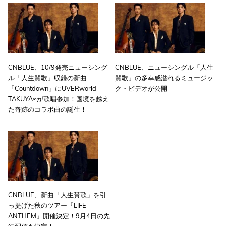
CNBLUE、10/9発売ニューシング
CNBLUE、ニューシングル「人生
ル「人生賛歌」収録の新曲
賛歌」の多幸感溢れるミュージッ
「Countdown」にUVERworld
ク・ビデオが公開
TAKUYA∞が歌唱参加！国境を越え
た奇跡のコラボ曲の誕生！
CNBLUE、新曲「人生賛歌」を引
っ提げた秋のツアー『LIFE
ANTHEM』開催決定！9月4日の先