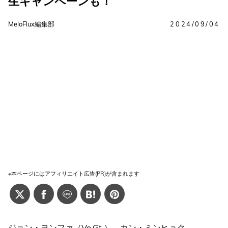
生キャンペーンも！
MeloFlux編集部
2024/09/04
※本ページにはアフィリエイト広告(PR)が含まれます
ジョン・ヨンファ（Vo.Gt.）、カン・ミンヒョク