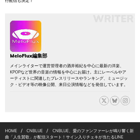
行配信も決定！
WRITER
MeloFlux編集部
メインライターで運営管理者の酒井裕紀を中心に最新の洋楽、
KPOPなど世界の音楽の情報を中心にお届け。主にレーベルやア
ーティストに関連したプレスリリースやランキング、ミュージッ
ク・ビデオ等の映像公開、来日公演情報などを発信しています。
/
/
HOME
CNBLUE
CNBLUE、愛のファンファーレが鳴り響く新
曲「人生賛歌」が配信スタート！サイン入りチェキが当たるLINE