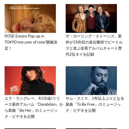
ROSE Encore Pop-up in
ザ・ローリング・ストーンズ、新
TOKYO‘one year of rosie’開催決
作が15作目の首位獲得でビートル
定！
ズと並ぶ全英アルバムチャート歴
代2位タイを記録
エラ・ラングレー、4/10(金)リリ
サム・スミス、1年以上ぶりとなる
ース新作アルバム『Dandelion』か
新曲「To Be Free」のミュージッ
ら新曲「Be Her」のミュージッ
ク・ビデオを公開
ク・ビデオを公開