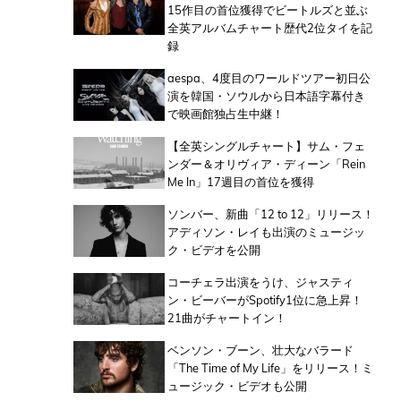
15作目の首位獲得でビートルズと並ぶ
全英アルバムチャート歴代2位タイを記
録
aespa、4度目のワールドツアー初日公
演を韓国・ソウルから日本語字幕付き
で映画館独占生中継！
【全英シングルチャート】サム・フェ
ンダー＆オリヴィア・ディーン「Rein
Me In」17週目の首位を獲得
ソンバー、新曲「12 to 12」リリース！
アディソン・レイも出演のミュージッ
ク・ビデオを公開
コーチェラ出演をうけ、ジャスティ
ン・ビーバーがSpotify1位に急上昇！
21曲がチャートイン！
ベンソン・ブーン、壮大なバラード
「The Time of My Life」をリリース！ミ
ュージック・ビデオも公開