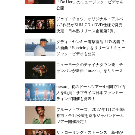
「Be Her」のミュージック・ビデオを
公開
ジェイ・チョウ、オリジナル・アルバ
ム3作品がSHM-CD＋DVD仕様で発売
決定！日本盤リリース企画第2弾。
ダディ・ヤンキー電撃復活！DY名義で
の新曲「Sonríele」をリリース！ミュー
ジック・ビデオも公開
ニューヨークのチャイナタウン発、チ
ャンパンが新曲「buzzin」をリリース
aespa、初のドームツアー4日間で17万
人を動員！サプライズ日本ファンミー
ティング開催も発表！
ブルーノ・マーズ、2027年1月に全国6
都市・全12公演を巡るジャパンドーム
ツアー開催決定！
ザ・ローリング・ストーンズ、新作が