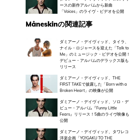
ースの新作アルバムから新曲
「Voices」のライヴ・ビデオを公開
Måneskinの関連記事
ダミアーノ・デイヴィッド、タイラ、
ナイル・ロジャースを迎えた「Talk to
Me」のミュージック・ビデオを公開！
デビュー・アルバムのデラックス版も
リリース
ダミアーノ・デイヴィッド、THE
FIRST TAKEで披露した「Born with a
Broken Heart」の映像が公開
ダミアーノ・デイヴィッド、ソロ・デ
ビュー・アルバム『Funny Little
Fears』リリース！5曲のライヴ映像も
公開
ダミアーノ・デイヴィッド、タワレコ
洋楽企画「YO!GAKU TO THE