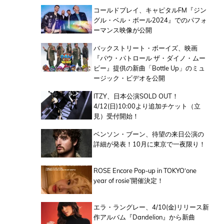
コールドプレイ、キャピタルFM『ジン
グル・ベル・ボール2024』でのパフォ
ーマンス映像が公開
バックストリート・ボーイズ、映画
『パウ・パトロール ザ・ダイノ・ムー
ビー』提供の新曲「Bottle Up」のミュ
ージック・ビデオを公開
ITZY、日本公演SOLD OUT！
4/12(日)10:00より追加チケット（立
見）受付開始！
ベンソン・ブーン、待望の来日公演の
詳細が発表！10月に東京で一夜限り！
ROSE Encore Pop-up in TOKYO‘one
year of rosie’開催決定！
エラ・ラングレー、4/10(金)リリース新
作アルバム『Dandelion』から新曲