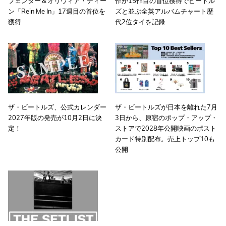
フェンダー＆オリヴィア・ディー
作が15作目の首位獲得でビートル
ン「Rein Me In」17週目の首位を
ズと並ぶ全英アルバムチャート歴
獲得
代2位タイを記録
ザ・ビートルズ、公式カレンダー
ザ・ビートルズが日本を離れた7月
2027年版の発売が10月2日に決
3日から、原宿のポップ・アップ・
定！
ストアで2028年公開映画のポスト
カード特別配布。売上トップ10も
公開