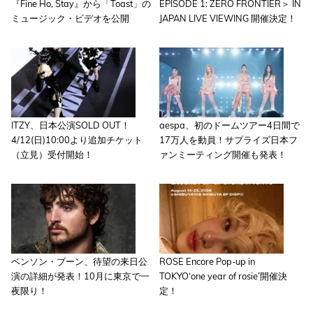
『Fine Ho, Stay』から「Toast」の
EPISODE 1: ZERO FRONTIER＞ IN
ミュージック・ビデオを公開
JAPAN LIVE VIEWING 開催決定！
ITZY、日本公演SOLD OUT！
aespa、初のドームツアー4日間で
4/12(日)10:00より追加チケット
17万人を動員！サプライズ日本フ
（立見）受付開始！
ァンミーティング開催も発表！
ベンソン・ブーン、待望の来日公
ROSE Encore Pop-up in
演の詳細が発表！10月に東京で一
TOKYO‘one year of rosie’開催決
夜限り！
定！