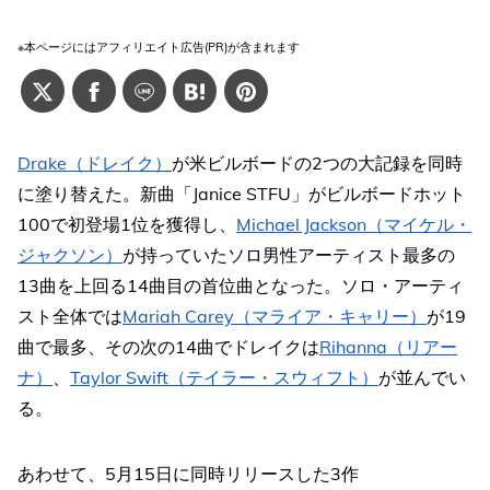
※本ページにはアフィリエイト広告(PR)が含まれます
Drake（ドレイク）
が米ビルボードの2つの大記録を同時
に塗り替えた。新曲「Janice STFU」がビルボードホット
100で初登場1位を獲得し、
Michael Jackson（マイケル・
ジャクソン）
が持っていたソロ男性アーティスト最多の
13曲を上回る14曲目の首位曲となった。ソロ・アーティ
スト全体では
Mariah Carey（マライア・キャリー）
が19
曲で最多、その次の14曲でドレイクは
Rihanna（リアー
ナ）
、
Taylor Swift（テイラー・スウィフト）
が並んでい
る。
あわせて、5月15日に同時リリースした3作