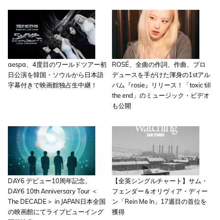
aespa、4度目のワールドツアー初
ROSÉ、全曲の作詞、作曲、プロ
日公演を韓国・ソウルから日本語
デュースを手がけた渾身の1stアル
字幕付きで映画館独占生中継！
バム『rosie』リリース！「toxic till
the end」のミュージック・ビデオ
も公開
DAY6 デビュー10周年記念、
【全英シングルチャート】サム・
DAY6 10th Anniversary Tour ＜
フェンダー＆オリヴィア・ディー
The DECADE＞ in JAPAN日本全国
ン「Rein Me In」17週目の首位を
の映画館にてライブビューイング
獲得