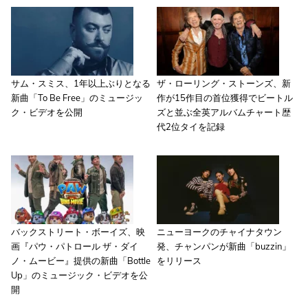
サム・スミス、1年以上ぶりとなる
ザ・ローリング・ストーンズ、新
新曲「To Be Free」のミュージッ
作が15作目の首位獲得でビートル
ク・ビデオを公開
ズと並ぶ全英アルバムチャート歴
代2位タイを記録
バックストリート・ボーイズ、映
ニューヨークのチャイナタウン
画『パウ・パトロール ザ・ダイ
発、チャンパンが新曲「buzzin」
ノ・ムービー』提供の新曲「Bottle
をリリース
Up」のミュージック・ビデオを公
開