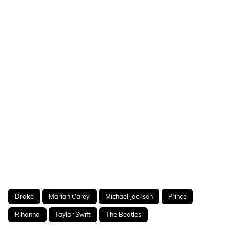
Drake
Mariah Carey
Michael Jackson
Prince
Rihanna
Taylor Swift
The Beatles