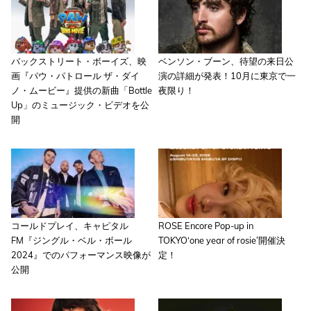
バックストリート・ボーイズ、映
ベンソン・ブーン、待望の来日公
画『パウ・パトロール ザ・ダイ
演の詳細が発表！10月に東京で一
ノ・ムービー』提供の新曲「Bottle
夜限り！
Up」のミュージック・ビデオを公
開
コールドプレイ、キャピタル
ROSE Encore Pop-up in
FM『ジングル・ベル・ボール
TOKYO‘one year of rosie’開催決
2024』でのパフォーマンス映像が
定！
公開