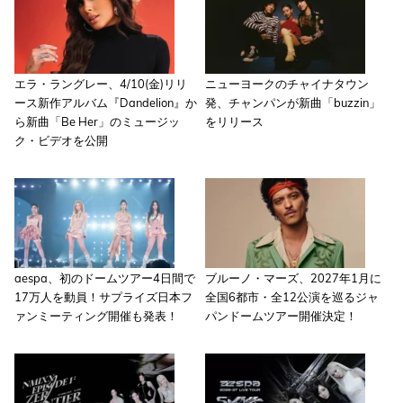
エラ・ラングレー、4/10(金)リリ
ニューヨークのチャイナタウン
ース新作アルバム『Dandelion』か
発、チャンパンが新曲「buzzin」
ら新曲「Be Her」のミュージッ
をリリース
ク・ビデオを公開
aespa、初のドームツアー4日間で
ブルーノ・マーズ、2027年1月に
17万人を動員！サプライズ日本フ
全国6都市・全12公演を巡るジャ
ァンミーティング開催も発表！
パンドームツアー開催決定！