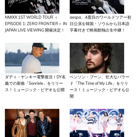
NMIXX 1ST WORLD TOUR ＜
aespa、4度目のワールドツアー初
EPISODE 1: ZERO FRONTIER＞ IN
日公演を韓国・ソウルから日本語
JAPAN LIVE VIEWING 開催決定！
字幕付きで映画館独占生中継！
ダディ・ヤンキー電撃復活！DY名
ベンソン・ブーン、壮大なバラー
義での新曲「Sonríele」をリリー
ド「The Time of My Life」をリリ
ス！ミュージック・ビデオも公開
ース！ミュージック・ビデオも公
開