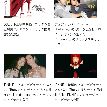
大ヒット上映中映画『プラダを着
デュア・リパ、『Future
た悪魔２』サウンドトラック国内
Nostalgia』の5周年を記念しトロ
盤発売決定！
イ・シヴァンを迎えた
「Physical」のリミックスをリリ
ース！
JENNIE、ソロ・デビュー・アルバ
JENNIE、待望のソロ・デビュー・
ム『Ruby』からデュア・リパを迎
アルバム『Ruby』リリース！収録
えた「Handlebars」のミュージッ
曲「like JENNIE」のミュージッ
ク・ビデオを公開
ク・ビデオも公開