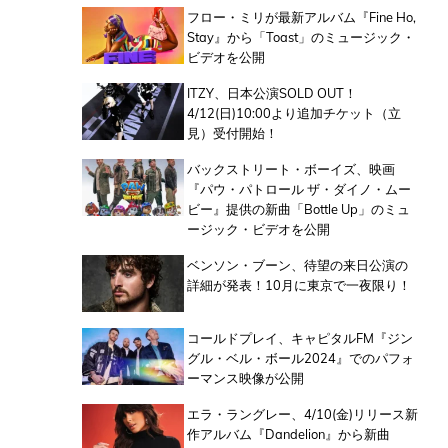
フロー・ミリが最新アルバム『Fine Ho,
Stay』から「Toast」のミュージック・
ビデオを公開
ITZY、日本公演SOLD OUT！
4/12(日)10:00より追加チケット（立
見）受付開始！
バックストリート・ボーイズ、映画
『パウ・パトロール ザ・ダイノ・ムー
ビー』提供の新曲「Bottle Up」のミュ
ージック・ビデオを公開
ベンソン・ブーン、待望の来日公演の
詳細が発表！10月に東京で一夜限り！
コールドプレイ、キャピタルFM『ジン
グル・ベル・ボール2024』でのパフォ
ーマンス映像が公開
エラ・ラングレー、4/10(金)リリース新
作アルバム『Dandelion』から新曲