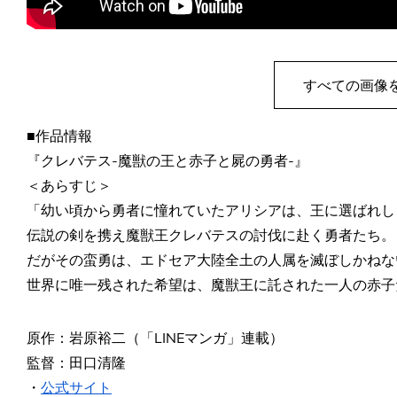
すべての画像
■作品情報
『クレバテス-魔獣の王と赤子と屍の勇者-』
＜あらすじ＞
「幼い頃から勇者に憧れていたアリシアは、王に選ばれし
伝説の剣を携え魔獣王クレバテスの討伐に赴く勇者たち。
だがその蛮勇は、エドセア大陸全土の人属を滅ぼしかねな
世界に唯一残された希望は、魔獣王に託された一人の赤子
原作：岩原裕二（「LINEマンガ」連載）
監督：田口清隆
・
公式サイト