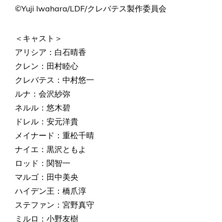
©Yuji Iwahara/LDF/クレバテス製作委員会
＜キャスト＞
アリシア：白石晴香
クレン：田村睦心
クレバテス：中村悠一
ルナ：会沢紗弥
ネルル：悠木碧
ドレル：安元洋貴
メイナード：重松千晴
ナイエ：黒沢ともよ
ロッド：関智一
マルゴ：田中美央
ハイデン王：橋爪淳
ステファン：宮野真守
ミルロ：小野友樹