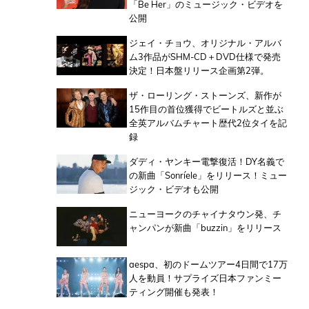
「Be Her」のミュージック・ビデオを
公開
ジェイ・チョウ、オリジナル・アルバ
ム3作品がSHM-CD＋DVD仕様で発売
決定！日本盤リリース企画第2弾。
ザ・ローリング・ストーンズ、新作が
15作目の首位獲得でビートルズと並ぶ
全英アルバムチャート歴代2位タイを記
録
ダディ・ヤンキー電撃復活！DY名義で
の新曲「Sonríele」をリリース！ミュー
ジック・ビデオも公開
ニューヨークのチャイナタウン発、チ
ャンパンが新曲「buzzin」をリリース
aespa、初のドームツアー4日間で17万
人を動員！サプライズ日本ファンミー
ティング開催も発表！