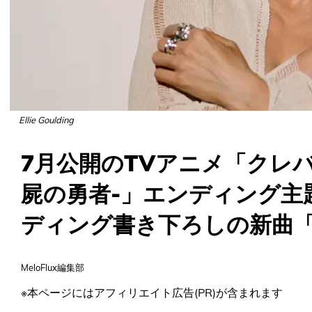
Ellie Goulding
7月公開のTVアニメ「クレ
屍の勇者-」エンディング主
ディング書き下ろしの新曲「D
MeloFlux編集部
※本ページにはアフィリエイト広告(PR)が含まれます