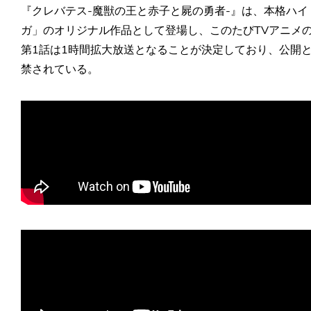
『クレバテス-魔獣の王と赤子と屍の勇者-』は、本格ハイ・
ガ」のオリジナル作品として登場し、このたびTVアニメ
第1話は1時間拡大放送となることが決定しており、公開
禁されている。