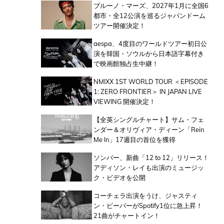
ブルーノ・マーズ、2027年1月に全国6
都市・全12公演を巡るジャパンドーム
ツアー開催決定！
aespa、4度目のワールドツアー初日公
演を韓国・ソウルから日本語字幕付き
で映画館独占生中継！
NMIXX 1ST WORLD TOUR ＜EPISODE
1: ZERO FRONTIER＞ IN JAPAN LIVE
VIEWING 開催決定！
【全英シングルチャート】サム・フェ
ンダー＆オリヴィア・ディーン「Rein
Me In」17週目の首位を獲得
ソンバー、新曲「12 to 12」リリース！
アディソン・レイも出演のミュージッ
ク・ビデオを公開
コーチェラ出演をうけ、ジャスティ
ン・ビーバーがSpotify1位に急上昇！
21曲がチャートイン！