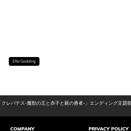
Ellie Goulding
メ「クレバテス-魔獣の王と赤子と屍の勇者-」エンディング主題
COMPANY
PRIVACY POLICY