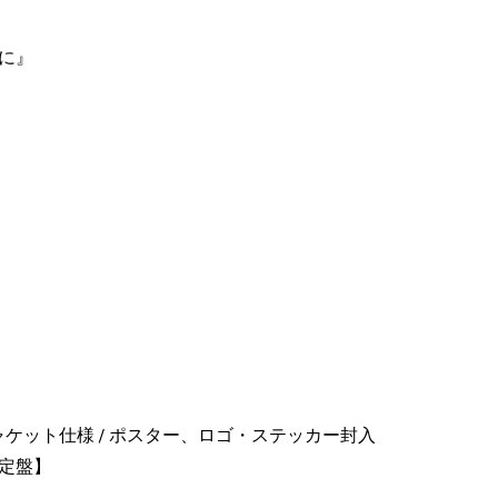
に』
ジャケット仕様 / ポスター、ロゴ・ステッカー封入
定盤】