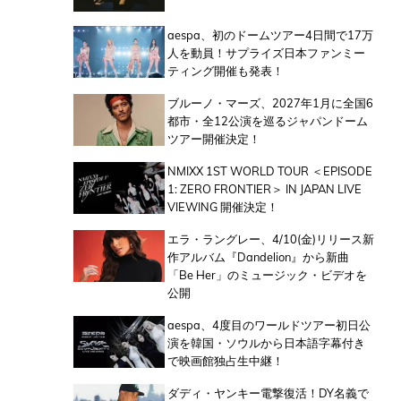
aespa、初のドームツアー4日間で17万
人を動員！サプライズ日本ファンミー
ティング開催も発表！
ブルーノ・マーズ、2027年1月に全国6
都市・全12公演を巡るジャパンドーム
ツアー開催決定！
NMIXX 1ST WORLD TOUR ＜EPISODE
1: ZERO FRONTIER＞ IN JAPAN LIVE
VIEWING 開催決定！
エラ・ラングレー、4/10(金)リリース新
作アルバム『Dandelion』から新曲
「Be Her」のミュージック・ビデオを
公開
aespa、4度目のワールドツアー初日公
演を韓国・ソウルから日本語字幕付き
で映画館独占生中継！
ダディ・ヤンキー電撃復活！DY名義で