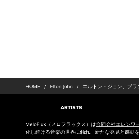
HOME
/
Elton John
/
エルトン・ジョン、ブラ
ARTISTS
MeloFlux（メロフラックス）は
合同会社エレンワ
化し続ける音楽の世界に触れ、新たな発見と感動