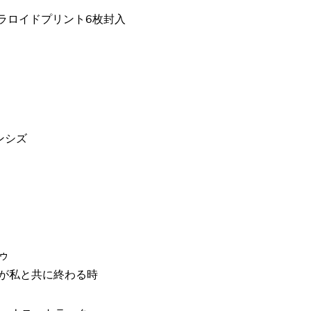
ポラロイドプリント6枚封入
ェンシズ
トゥ
の古き世界が私と共に終わる時