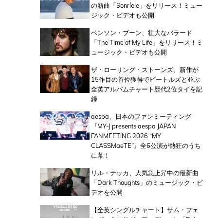
の新曲「Sonríele」をリリース！ミュー
ジック・ビデオも公開
ベンソン・ブーン、壮大なバラード
「The Time of My Life」をリリース！ミ
ュージック・ビデオも公開
ザ・ローリング・ストーンズ、新作が
15作目の首位獲得でビートルズと並ぶ
全英アルバムチャート歴代2位タイを記
録
aespa、日本のファンミーティング
『MY-J presents aespa JAPAN
FANMEETING 2026 “MY
CLASSMaeTE”』全6公演が熱狂のうち
に幕！
リル・テッカ、人気急上昇中の最新曲
「Dark Thoughts」のミュージック・ビ
デオを公開
【全英シングルチャート】サム・フェ