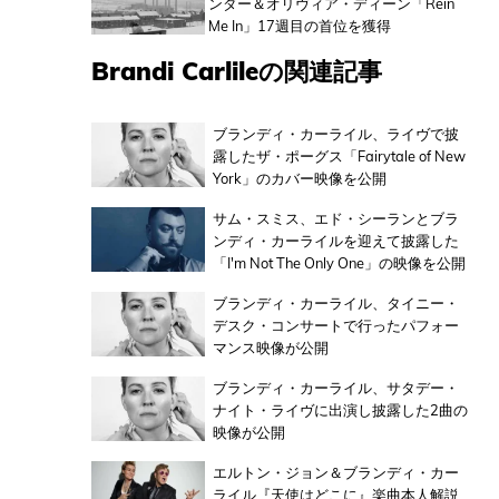
ンダー＆オリヴィア・ディーン「Rein
Me In」17週目の首位を獲得
Brandi Carlileの関連記事
ブランディ・カーライル、ライヴで披
露したザ・ポーグス「Fairytale of New
York」のカバー映像を公開
サム・スミス、エド・シーランとブラ
ンディ・カーライルを迎えて披露した
「I'm Not The Only One」の映像を公開
ブランディ・カーライル、タイニー・
デスク・コンサートで行ったパフォー
マンス映像が公開
ブランディ・カーライル、サタデー・
ナイト・ライヴに出演し披露した2曲の
映像が公開
エルトン・ジョン＆ブランディ・カー
ライル『天使はどこに』楽曲本人解説