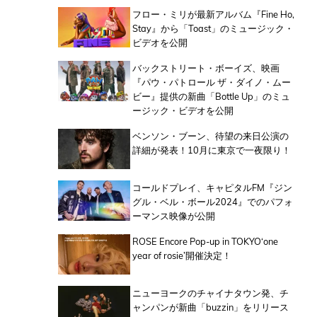
フロー・ミリが最新アルバム『Fine Ho,
Stay』から「Toast」のミュージック・
ビデオを公開
バックストリート・ボーイズ、映画
『パウ・パトロール ザ・ダイノ・ムー
ビー』提供の新曲「Bottle Up」のミュ
ージック・ビデオを公開
ベンソン・ブーン、待望の来日公演の
詳細が発表！10月に東京で一夜限り！
コールドプレイ、キャピタルFM『ジン
グル・ベル・ボール2024』でのパフォ
ーマンス映像が公開
ROSE Encore Pop-up in TOKYO‘one
year of rosie’開催決定！
ニューヨークのチャイナタウン発、チ
ャンパンが新曲「buzzin」をリリース