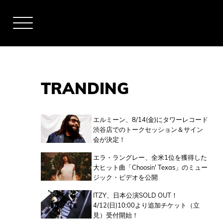
TRANDING
アーティスト
エルミーン、8/14(金)にタワーレコード
渋谷店でのトークセッション＆サイン
会が決定！
全米チャート
エラ・ラングレー、全米1位を獲得した
大ヒット曲「Choosin' Texas」のミュー
ジック・ビデオを公開
全英チャート
ITZY、日本公演SOLD OUT！
4/12(日)10:00より追加チケット（立
見）受付開始！