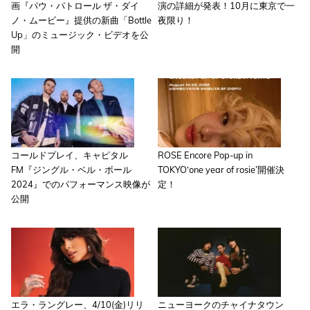
画『パウ・パトロール ザ・ダイ
演の詳細が発表！10月に東京で一
ノ・ムービー』提供の新曲「Bottle
夜限り！
Up」のミュージック・ビデオを公
開
コールドプレイ、キャピタル
ROSE Encore Pop-up in
FM『ジングル・ベル・ボール
TOKYO‘one year of rosie’開催決
2024』でのパフォーマンス映像が
定！
公開
エラ・ラングレー、4/10(金)リリ
ニューヨークのチャイナタウン