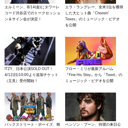
エルミーン、8/14(金)にタワーレ
エラ・ラングレー、全米1位を獲得
コード渋谷店でのトークセッショ
した大ヒット曲「Choosin'
ン＆サイン会が決定！
Texas」のミュージック・ビデオ
を公開
ITZY、日本公演SOLD OUT！
フロー・ミリが最新アルバム
4/12(日)10:00より追加チケット
『Fine Ho, Stay』から「Toast」の
（立見）受付開始！
ミュージック・ビデオを公開
バックストリート・ボーイズ、映
ベンソン・ブーン、待望の来日公