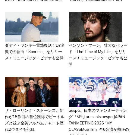
ダディ・ヤンキー電撃復活！DY名
ベンソン・ブーン、壮大なバラー
義での新曲「Sonríele」をリリー
ド「The Time of My Life」をリリ
ス！ミュージック・ビデオも公開
ース！ミュージック・ビデオも公
開
ザ・ローリング・ストーンズ、新
aespa、日本のファンミーティン
作が15作目の首位獲得でビートル
グ『MY-J presents aespa JAPAN
ズと並ぶ全英アルバムチャート歴
FANMEETING 2026 “MY
代2位タイを記録
CLASSMaeTE”』全6公演が熱狂の