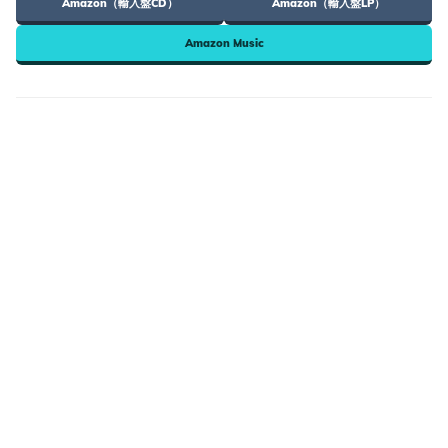
Amazon（輸入盤CD）
Amazon（輸入盤LP）
Amazon Music