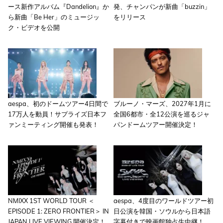
ース新作アルバム『Dandelion』か
発、チャンパンが新曲「buzzin」
ら新曲「Be Her」のミュージッ
をリリース
ク・ビデオを公開
aespa、初のドームツアー4日間で
ブルーノ・マーズ、2027年1月に
17万人を動員！サプライズ日本フ
全国6都市・全12公演を巡るジャ
ァンミーティング開催も発表！
パンドームツアー開催決定！
NMIXX 1ST WORLD TOUR ＜
aespa、4度目のワールドツアー初
EPISODE 1: ZERO FRONTIER＞ IN
日公演を韓国・ソウルから日本語
JAPAN LIVE VIEWING 開催決定！
字幕付きで映画館独占生中継！