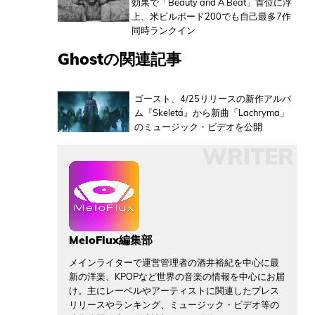
効果で「Beauty and A Beat」首位に浮
上、米ビルボード200でも自己最多7作
同時ランクイン
Ghostの関連記事
ゴースト、4/25リリースの新作アルバ
ム『Skeletá』から新曲「Lachryma」
のミュージック・ビデオを公開
WRITER
MeloFlux編集部
メインライターで運営管理者の酒井裕紀を中心に最
新の洋楽、KPOPなど世界の音楽の情報を中心にお届
け。主にレーベルやアーティストに関連したプレス
リリースやランキング、ミュージック・ビデオ等の