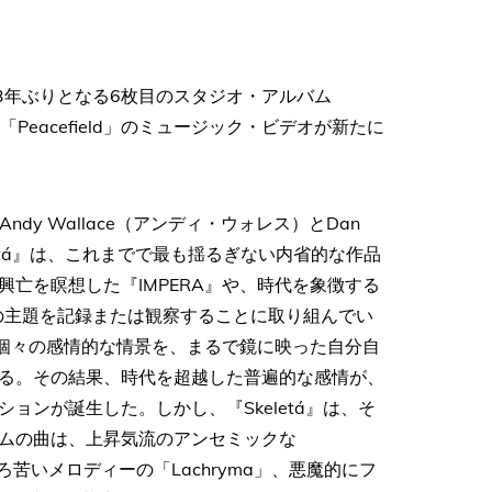
3年ぶりとなる6枚目のスタジオ・アルバム
Peacefield」のミュージック・ビデオが新たに
ndy Wallace（アンディ・ウォレス）とDan
letá』は、これまでで最も揺るぎない内省的な作品
亡を瞑想した『IMPERA』や、時代を象徴する
向きの主題を記録または観察することに取り組んでい
れた個々の感情的な情景を、まるで鏡に映った自分自
る。その結果、時代を超越した普遍的な感情が、
ンが誕生した。しかし、『Skeletá』は、そ
ムの曲は、上昇気流のアンセミックな
ほろ苦いメロディーの「Lachryma」、悪魔的にフ