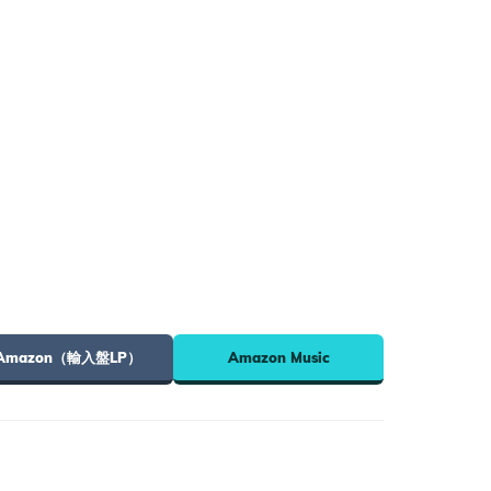
Amazon（輸入盤LP）
Amazon Music