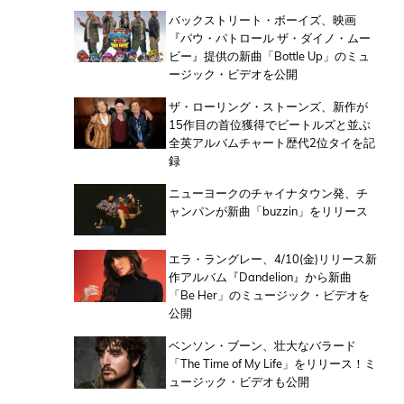
バックストリート・ボーイズ、映画
『パウ・パトロール ザ・ダイノ・ムー
ビー』提供の新曲「Bottle Up」のミュ
ージック・ビデオを公開
ザ・ローリング・ストーンズ、新作が
15作目の首位獲得でビートルズと並ぶ
全英アルバムチャート歴代2位タイを記
録
ニューヨークのチャイナタウン発、チ
ャンパンが新曲「buzzin」をリリース
エラ・ラングレー、4/10(金)リリース新
作アルバム『Dandelion』から新曲
「Be Her」のミュージック・ビデオを
公開
ベンソン・ブーン、壮大なバラード
「The Time of My Life」をリリース！ミ
ュージック・ビデオも公開