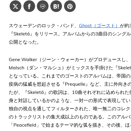
スウェーデンのロック・バンド、
Ghost（ゴースト）
が約
『Skeletá』をリリース。アルバムからの3曲目のシングル「
公開となった。
Gene Walker（ジーン・ウォーカー）がプロデュースし、A
Malsch（ダン・マルシュ）がミックスを手掛けた『Ske
となっている。これまでのゴーストのアルバムは、帝国の興
疫病の猛威を想起させる『Prequelle』など、主に外
たが、『Skeletá』の歌詞は、10曲それぞれに込めら
身と対話しているかのような、一対一の形式で表現してい
独自の視点を通してフィルターされた、唯一無二のコレクショ
のトラックリストの集大成以上のものである。このアルバ
「Peacefield」で始まるテーマ的な弧を描き、その後、