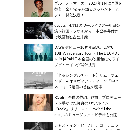
ブルーノ・マーズ、2027年1月に全国6
都市・全12公演を巡るジャパンドーム
ツアー開催決定！
aespa、4度目のワールドツアー初日公
演を韓国・ソウルから日本語字幕付き
で映画館独占生中継！
DAY6 デビュー10周年記念、DAY6
10th Anniversary Tour ＜The DECADE
＞ in JAPAN日本全国の映画館にてライ
ブビューイング開催決定
【全英シングルチャート】サム・フェ
ンダー＆オリヴィア・ディーン「Rein
Me In」17週目の首位を獲得
ROSÉ、全曲の作詞、作曲、プロデュー
スを手がけた渾身の1stアルバム
『rosie』リリース！「toxic till the
end」のミュージック・ビデオも公開
ジャスティン・ビーバー、コーチェラ