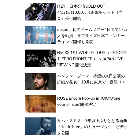
ITZY、日本公演SOLD OUT！
4/12(日)10:00より追加チケット（立
見）受付開始！
aespa、初のドームツアー4日間で17万
人を動員！サプライズ日本ファンミー
ティング開催も発表！
NMIXX 1ST WORLD TOUR ＜EPISODE
1: ZERO FRONTIER＞ IN JAPAN LIVE
VIEWING 開催決定！
ベンソン・ブーン、待望の来日公演の
詳細が発表！10月に東京で一夜限り！
ROSE Encore Pop-up in TOKYO‘one
year of rosie’開催決定！
サム・スミス、1年以上ぶりとなる新曲
「To Be Free」のミュージック・ビデオ
を公開