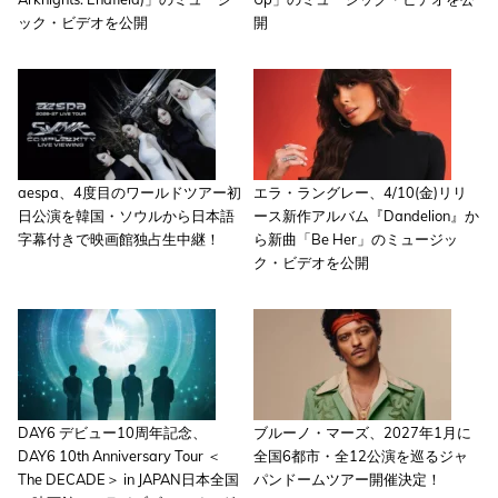
ック・ビデオを公開
開
aespa、4度目のワールドツアー初
エラ・ラングレー、4/10(金)リリ
日公演を韓国・ソウルから日本語
ース新作アルバム『Dandelion』か
字幕付きで映画館独占生中継！
ら新曲「Be Her」のミュージッ
ク・ビデオを公開
DAY6 デビュー10周年記念、
ブルーノ・マーズ、2027年1月に
DAY6 10th Anniversary Tour ＜
全国6都市・全12公演を巡るジャ
The DECADE＞ in JAPAN日本全国
パンドームツアー開催決定！