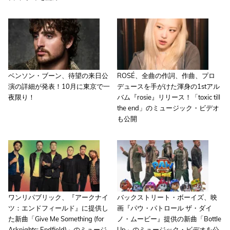
ベンソン・ブーン、待望の来日公
ROSÉ、全曲の作詞、作曲、プロ
演の詳細が発表！10月に東京で一
デュースを手がけた渾身の1stアル
夜限り！
バム『rosie』リリース！「toxic till
the end」のミュージック・ビデオ
も公開
ワンリパブリック、『アークナイ
バックストリート・ボーイズ、映
ツ：エンドフィールド』に提供し
画『パウ・パトロール ザ・ダイ
た新曲「Give Me Something (for
ノ・ムービー』提供の新曲「Bottle
Arknights: Endfield)」のミュージ
Up」のミュージック・ビデオを公