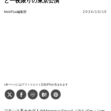
と一夜限りの東京公演
MeloFlux編集部
2024/10/10
※本ページにはアフィリエイト広告(PR)が含まれます
フランス系カナダ人のMargaux Sauvé（マルゴー・ソー