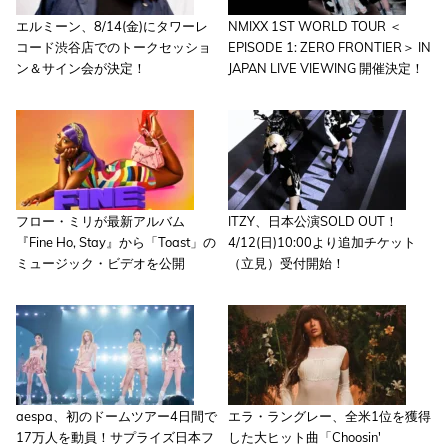
エルミーン、8/14(金)にタワーレ
NMIXX 1ST WORLD TOUR ＜
コード渋谷店でのトークセッショ
EPISODE 1: ZERO FRONTIER＞ IN
ン＆サイン会が決定！
JAPAN LIVE VIEWING 開催決定！
フロー・ミリが最新アルバム
ITZY、日本公演SOLD OUT！
『Fine Ho, Stay』から「Toast」の
4/12(日)10:00より追加チケット
ミュージック・ビデオを公開
（立見）受付開始！
aespa、初のドームツアー4日間で
エラ・ラングレー、全米1位を獲得
17万人を動員！サプライズ日本フ
した大ヒット曲「Choosin'