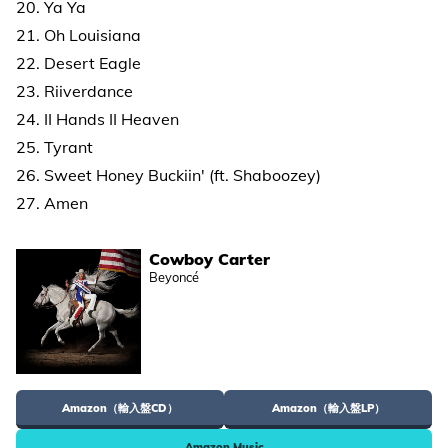
20. Ya Ya
21. Oh Louisiana
22. Desert Eagle
23. Riiverdance
24. II Hands II Heaven
25. Tyrant
26. Sweet Honey Buckiin' (ft. Shaboozey)
27. Amen
Cowboy Carter
Beyoncé
Amazon（輸入盤CD）
Amazon（輸入盤LP）
Amazon Music