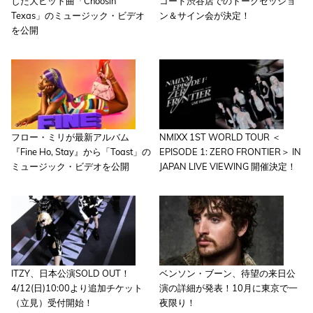
した大ヒット曲「Choosin'
コード渋谷店でのトークセッショ
Texas」のミュージック・ビデオ
ン＆サイン会が決定！
を公開
フロー・ミリが最新アルバム
NMIXX 1ST WORLD TOUR ＜
『Fine Ho, Stay』から「Toast」の
EPISODE 1: ZERO FRONTIER＞ IN
ミュージック・ビデオを公開
JAPAN LIVE VIEWING 開催決定！
ITZY、日本公演SOLD OUT！
ベンソン・ブーン、待望の来日公
4/12(日)10:00より追加チケット
演の詳細が発表！10月に東京で一
（立見）受付開始！
夜限り！