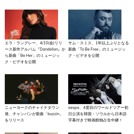
エラ・ラングレー、4/10(金)リリ
サム・スミス、1年以上ぶりとなる
ース新作アルバム『Dandelion』か
新曲「To Be Free」のミュージッ
ら新曲「Be Her」のミュージッ
ク・ビデオを公開
ク・ビデオを公開
ニューヨークのチャイナタウン
aespa、4度目のワールドツアー初
発、チャンパンが新曲「buzzin」
日公演を韓国・ソウルから日本語
をリリース
字幕付きで映画館独占生中継！