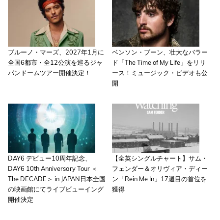
ブルーノ・マーズ、2027年1月に
ベンソン・ブーン、壮大なバラー
全国6都市・全12公演を巡るジャ
ド「The Time of My Life」をリリ
パンドームツアー開催決定！
ース！ミュージック・ビデオも公
開
DAY6 デビュー10周年記念、
【全英シングルチャート】サム・
DAY6 10th Anniversary Tour ＜
フェンダー＆オリヴィア・ディー
The DECADE＞ in JAPAN日本全国
ン「Rein Me In」17週目の首位を
の映画館にてライブビューイング
獲得
開催決定