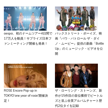
aespa、初のドームツアー4日間で
バックストリート・ボーイズ、映
17万人を動員！サプライズ日本フ
画『パウ・パトロール ザ・ダイ
ァンミーティング開催も発表！
ノ・ムービー』提供の新曲「Bottle
Up」のミュージック・ビデオを公
開
ROSE Encore Pop-up in
ザ・ローリング・ストーンズ、新
TOKYO‘one year of rosie’開催決
作が15作目の首位獲得でビートル
定！
ズと並ぶ全英アルバムチャート歴
代2位タイを記録