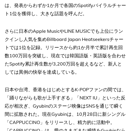
は、発表からわずか1か月で各国のSpotifyバイラルチャー
ト1位を獲得し、大きな話題を呼んだ。
さらに日本のApple MusicやLINE MUSICでも上位にラン
クインし人気を集めBillboard Japan Heatseekersチャー
トでは1位を記録。リリースから約1か月半で累計再生回
数100万回を突破し、現在では韓国語版・英語版を合わせ
たSpotify累計再生数が3,200万回を超えるなど、新人と
しては異例の快挙を達成している。
日本や台湾、香港をはじめとするK-POPファンの間では、
「踊りながらも歌が上手すぎる」「NEXT IU」といった反
応が相次ぎ、Gyubinのステージ映像はSNSを通じて瞬く
間に拡散された。現在Gyubinは、10月28日に新シングル
「CAPPUCCINO」をリリースし、精力的に活動中。
「CAPPUCCINO」は、愛のさまざまな感情をGyubinなら