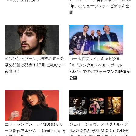
Up」のミュージック・ビデオを公
開
ベンソン・ブーン、待望の来日公
コールドプレイ、キャピタル
演の詳細が発表！10月に東京で一
FM『ジングル・ベル・ボール
夜限り！
2024』でのパフォーマンス映像が
公開
エラ・ラングレー、4/10(金)リリ
ジェイ・チョウ、オリジナル・ア
ース新作アルバム『Dandelion』か
ルバム3作品がSHM-CD＋DVD仕