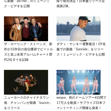
ら新曲「Be Her」のミュージッ
様で発売決定！日本盤リリース企
ク・ビデオを公開
画第2弾。
ザ・ローリング・ストーンズ、新
ダディ・ヤンキー電撃復活！DY名
作が15作目の首位獲得でビートル
義での新曲「Sonríele」をリリー
ズと並ぶ全英アルバムチャート歴
ス！ミュージック・ビデオも公開
代2位タイを記録
ニューヨークのチャイナタウン
aespa、初のドームツアー4日間で
発、チャンパンが新曲「buzzin」
17万人を動員！サプライズ日本フ
をリリース
ァンミーティング開催も発表！