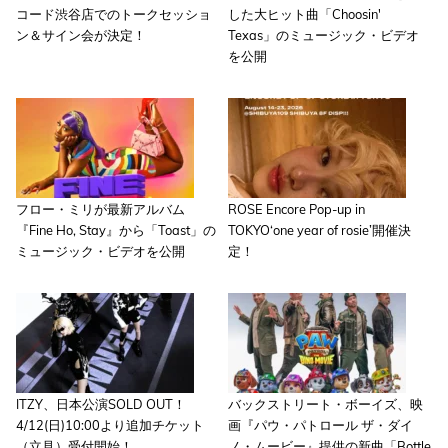
コード渋谷店でのトークセッショ
した大ヒット曲「Choosin'
ン＆サイン会が決定！
Texas」のミュージック・ビデオ
を公開
フロー・ミリが最新アルバム
ROSE Encore Pop-up in
『Fine Ho, Stay』から「Toast」の
TOKYO‘one year of rosie’開催決
ミュージック・ビデオを公開
定！
ITZY、日本公演SOLD OUT！
バックストリート・ボーイズ、映
4/12(日)10:00より追加チケット
画『パウ・パトロール ザ・ダイ
（立見）受付開始！
ノ・ムービー』提供の新曲「Bottle