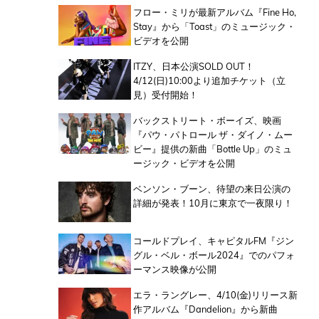
フロー・ミリが最新アルバム『Fine Ho,
Stay』から「Toast」のミュージック・
ビデオを公開
ITZY、日本公演SOLD OUT！
4/12(日)10:00より追加チケット（立
見）受付開始！
バックストリート・ボーイズ、映画
『パウ・パトロール ザ・ダイノ・ムー
ビー』提供の新曲「Bottle Up」のミュ
ージック・ビデオを公開
ベンソン・ブーン、待望の来日公演の
詳細が発表！10月に東京で一夜限り！
コールドプレイ、キャピタルFM『ジン
グル・ベル・ボール2024』でのパフォ
ーマンス映像が公開
エラ・ラングレー、4/10(金)リリース新
作アルバム『Dandelion』から新曲