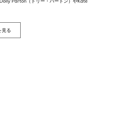
y Parton（ドリー・パートン）やKate
を見る