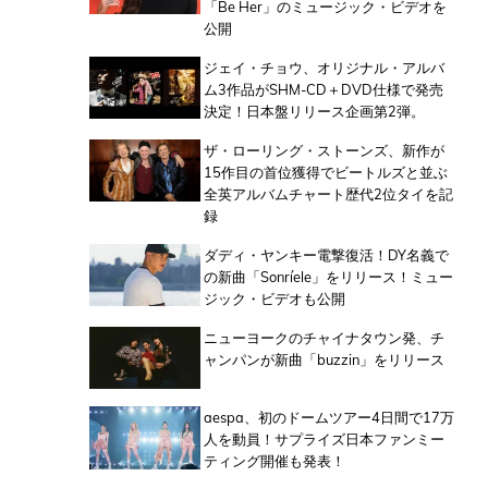
「Be Her」のミュージック・ビデオを
公開
ジェイ・チョウ、オリジナル・アルバ
ム3作品がSHM-CD＋DVD仕様で発売
決定！日本盤リリース企画第2弾。
ザ・ローリング・ストーンズ、新作が
15作目の首位獲得でビートルズと並ぶ
全英アルバムチャート歴代2位タイを記
録
ダディ・ヤンキー電撃復活！DY名義で
の新曲「Sonríele」をリリース！ミュー
ジック・ビデオも公開
ニューヨークのチャイナタウン発、チ
ャンパンが新曲「buzzin」をリリース
aespa、初のドームツアー4日間で17万
人を動員！サプライズ日本ファンミー
ティング開催も発表！