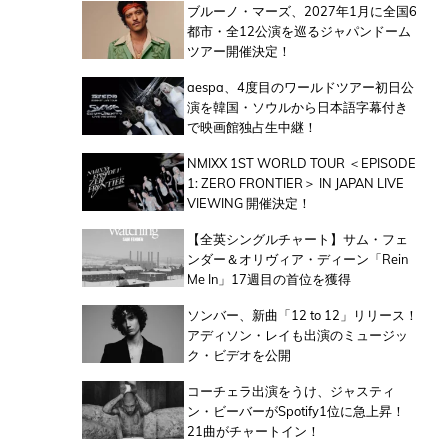
ブルーノ・マーズ、2027年1月に全国6
都市・全12公演を巡るジャパンドーム
ツアー開催決定！
aespa、4度目のワールドツアー初日公
演を韓国・ソウルから日本語字幕付き
で映画館独占生中継！
NMIXX 1ST WORLD TOUR ＜EPISODE
1: ZERO FRONTIER＞ IN JAPAN LIVE
VIEWING 開催決定！
【全英シングルチャート】サム・フェ
ンダー＆オリヴィア・ディーン「Rein
Me In」17週目の首位を獲得
ソンバー、新曲「12 to 12」リリース！
アディソン・レイも出演のミュージッ
ク・ビデオを公開
コーチェラ出演をうけ、ジャスティ
ン・ビーバーがSpotify1位に急上昇！
21曲がチャートイン！