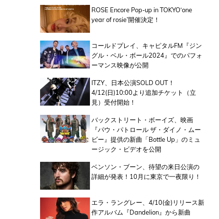
ROSE Encore Pop-up in TOKYO‘one
year of rosie’開催決定！
コールドプレイ、キャピタルFM『ジン
グル・ベル・ボール2024』でのパフォ
ーマンス映像が公開
ITZY、日本公演SOLD OUT！
4/12(日)10:00より追加チケット（立
見）受付開始！
バックストリート・ボーイズ、映画
『パウ・パトロール ザ・ダイノ・ムー
ビー』提供の新曲「Bottle Up」のミュ
ージック・ビデオを公開
ベンソン・ブーン、待望の来日公演の
詳細が発表！10月に東京で一夜限り！
エラ・ラングレー、4/10(金)リリース新
作アルバム『Dandelion』から新曲