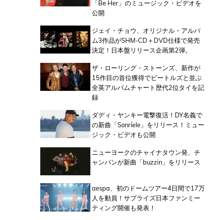
「Be Her」のミュージック・ビデオを
公開
ジェイ・チョウ、オリジナル・アルバ
ム3作品がSHM-CD＋DVD仕様で発売
決定！日本盤リリース企画第2弾。
ザ・ローリング・ストーンズ、新作が
15作目の首位獲得でビートルズと並ぶ
全英アルバムチャート歴代2位タイを記
録
ダディ・ヤンキー電撃復活！DY名義で
の新曲「Sonríele」をリリース！ミュー
ジック・ビデオも公開
ニューヨークのチャイナタウン発、チ
ャンパンが新曲「buzzin」をリリース
aespa、初のドームツアー4日間で17万
人を動員！サプライズ日本ファンミー
ティング開催も発表！