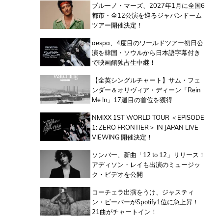
ブルーノ・マーズ、2027年1月に全国6
都市・全12公演を巡るジャパンドーム
ツアー開催決定！
aespa、4度目のワールドツアー初日公
演を韓国・ソウルから日本語字幕付き
で映画館独占生中継！
【全英シングルチャート】サム・フェ
ンダー＆オリヴィア・ディーン「Rein
Me In」17週目の首位を獲得
NMIXX 1ST WORLD TOUR ＜EPISODE
1: ZERO FRONTIER＞ IN JAPAN LIVE
VIEWING 開催決定！
ソンバー、新曲「12 to 12」リリース！
アディソン・レイも出演のミュージッ
ク・ビデオを公開
コーチェラ出演をうけ、ジャスティ
ン・ビーバーがSpotify1位に急上昇！
21曲がチャートイン！