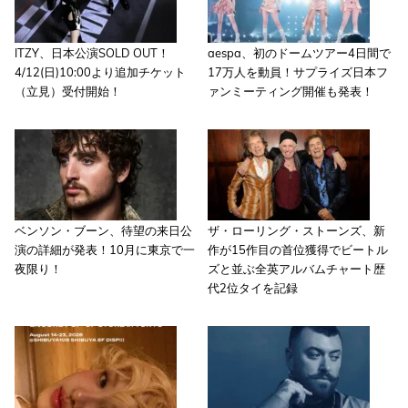
ITZY、日本公演SOLD OUT！
aespa、初のドームツアー4日間で
4/12(日)10:00より追加チケット
17万人を動員！サプライズ日本フ
（立見）受付開始！
ァンミーティング開催も発表！
ベンソン・ブーン、待望の来日公
ザ・ローリング・ストーンズ、新
演の詳細が発表！10月に東京で一
作が15作目の首位獲得でビートル
夜限り！
ズと並ぶ全英アルバムチャート歴
代2位タイを記録