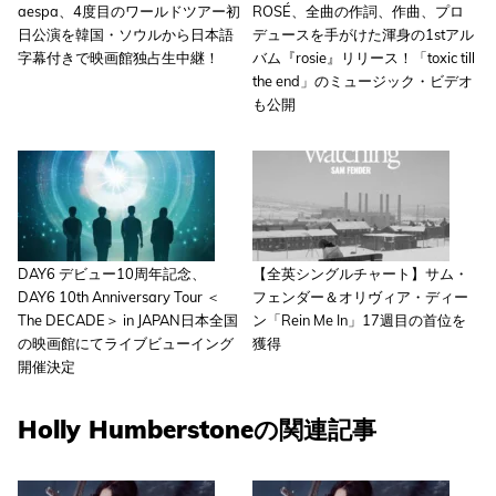
aespa、4度目のワールドツアー初
ROSÉ、全曲の作詞、作曲、プロ
日公演を韓国・ソウルから日本語
デュースを手がけた渾身の1stアル
字幕付きで映画館独占生中継！
バム『rosie』リリース！「toxic till
the end」のミュージック・ビデオ
も公開
DAY6 デビュー10周年記念、
【全英シングルチャート】サム・
DAY6 10th Anniversary Tour ＜
フェンダー＆オリヴィア・ディー
The DECADE＞ in JAPAN日本全国
ン「Rein Me In」17週目の首位を
の映画館にてライブビューイング
獲得
開催決定
Holly Humberstoneの関連記事