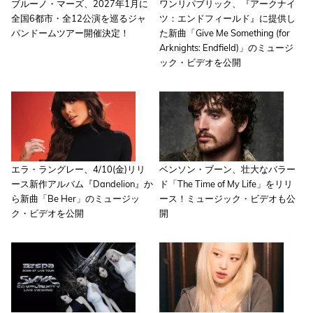
ブルーノ・マーズ、2027年1月に
ワンリパブリック、『アークナイ
全国6都市・全12公演を巡るジャ
ツ：エンドフィールド』に提供し
パンドームツアー開催決定！
た新曲「Give Me Something (for
Arknights: Endfield)」のミュージ
ック・ビデオを公開
エラ・ラングレー、4/10(金)リリ
ベンソン・ブーン、壮大なバラー
ース新作アルバム『Dandelion』か
ド「The Time of My Life」をリリ
ら新曲「Be Her」のミュージッ
ース！ミュージック・ビデオも公
ク・ビデオを公開
開