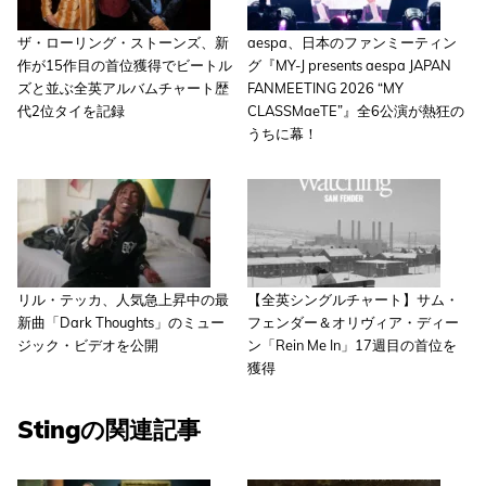
ザ・ローリング・ストーンズ、新
aespa、日本のファンミーティン
作が15作目の首位獲得でビートル
グ『MY-J presents aespa JAPAN
ズと並ぶ全英アルバムチャート歴
FANMEETING 2026 “MY
代2位タイを記録
CLASSMaeTE”』全6公演が熱狂の
うちに幕！
リル・テッカ、人気急上昇中の最
【全英シングルチャート】サム・
新曲「Dark Thoughts」のミュー
フェンダー＆オリヴィア・ディー
ジック・ビデオを公開
ン「Rein Me In」17週目の首位を
獲得
Stingの関連記事