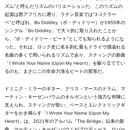
ズム”と呼んだリズムのバリエーションだ。このリズムの
起源は西アフリカに遡り、ラテン音楽では“3-2クラー
ベ”と呼ばれ、Bo Diddley（ボ・ディドリー）が1955年の
シングル「Bo Diddley」で大々的に取り入れたことか
ら、“ボ・ディドリー・ビート”としても知られるようにな
った。それは、ロック史に名を刻む最もドライヴ感溢れる
名曲の多くで用いられるリズムであり、スティングの新曲
「I Wrote Your Name (Upon My Heart)」を駆り立ててい
るのも、まさにこの生命力漲るビートの変形だ。
ドミニク・ミラーのギター、クリス・マースのドラム、マ
ーティン・キーゼンバウムのオルガンという強力な布陣に
支えられ、スティングが歌い、ベースとエレクトリックギ
ターをかき鳴らす「I Wrote Your Name (Upon My
Heart)」は、2021年のアルバム『The Bridge』以来の新
曲。マーティン・キーゼンバウムがプロデュース、ロバー