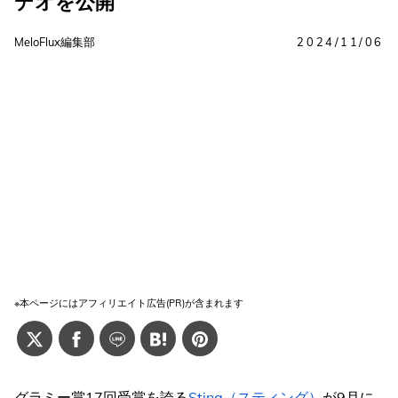
デオを公開
MeloFlux編集部
2024/11/06
※本ページにはアフィリエイト広告(PR)が含まれます
グラミー賞17回受賞を誇る
Sting（スティング）
が9月に