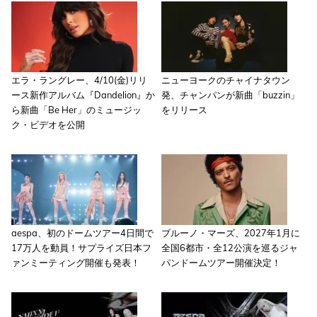
エラ・ラングレー、4/10(金)リリ
ニューヨークのチャイナタウン
ース新作アルバム『Dandelion』か
発、チャンパンが新曲「buzzin」
ら新曲「Be Her」のミュージッ
をリリース
ク・ビデオを公開
aespa、初のドームツアー4日間で
ブルーノ・マーズ、2027年1月に
17万人を動員！サプライズ日本フ
全国6都市・全12公演を巡るジャ
ァンミーティング開催も発表！
パンドームツアー開催決定！