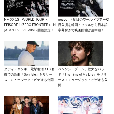
NMIXX 1ST WORLD TOUR ＜
aespa、4度目のワールドツアー初
EPISODE 1: ZERO FRONTIER＞ IN
日公演を韓国・ソウルから日本語
JAPAN LIVE VIEWING 開催決定！
字幕付きで映画館独占生中継！
ダディ・ヤンキー電撃復活！DY名
ベンソン・ブーン、壮大なバラー
義での新曲「Sonríele」をリリー
ド「The Time of My Life」をリリ
ス！ミュージック・ビデオも公開
ース！ミュージック・ビデオも公
開