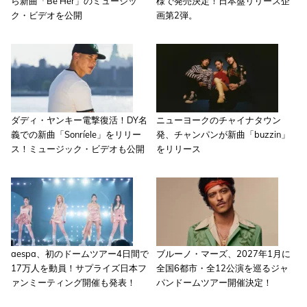
ら新曲「Be Her」のミュージッ
様で発売決定！日本盤リリース企
ク・ビデオを公開
画第2弾。
ダディ・ヤンキー電撃復活！DY名
ニューヨークのチャイナタウン
義での新曲「Sonríele」をリリー
発、チャンパンが新曲「buzzin」
ス！ミュージック・ビデオも公開
をリリース
aespa、初のドームツアー4日間で
ブルーノ・マーズ、2027年1月に
17万人を動員！サプライズ日本フ
全国6都市・全12公演を巡るジャ
ァンミーティング開催も発表！
パンドームツアー開催決定！