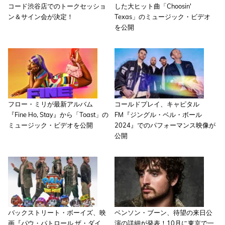
コード渋谷店でのトークセッショ
した大ヒット曲「Choosin'
ン＆サイン会が決定！
Texas」のミュージック・ビデオ
を公開
フロー・ミリが最新アルバム
コールドプレイ、キャピタル
『Fine Ho, Stay』から「Toast」の
FM『ジングル・ベル・ボール
ミュージック・ビデオを公開
2024』でのパフォーマンス映像が
公開
バックストリート・ボーイズ、映
ベンソン・ブーン、待望の来日公
画『パウ・パトロール ザ・ダイ
演の詳細が発表！10月に東京で一