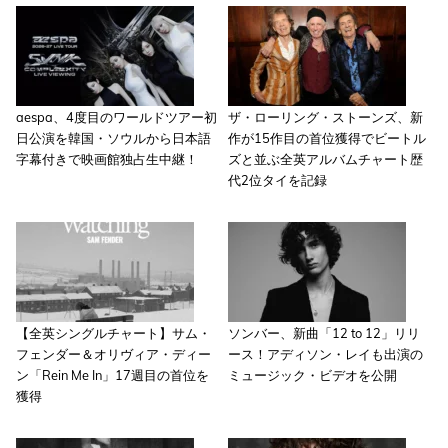
aespa、4度目のワールドツアー初
ザ・ローリング・ストーンズ、新
日公演を韓国・ソウルから日本語
作が15作目の首位獲得でビートル
字幕付きで映画館独占生中継！
ズと並ぶ全英アルバムチャート歴
代2位タイを記録
【全英シングルチャート】サム・
ソンバー、新曲「12 to 12」リリ
フェンダー＆オリヴィア・ディー
ース！アディソン・レイも出演の
ン「Rein Me In」17週目の首位を
ミュージック・ビデオを公開
獲得