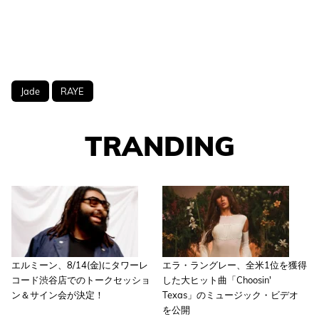
Jade
RAYE
TRANDING
エルミーン、8/14(金)にタワーレ
エラ・ラングレー、全米1位を獲得
コード渋谷店でのトークセッショ
した大ヒット曲「Choosin'
ン＆サイン会が決定！
Texas」のミュージック・ビデオ
を公開