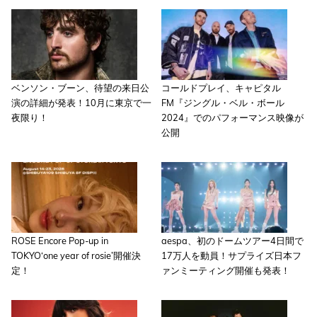
ベンソン・ブーン、待望の来日公
コールドプレイ、キャピタル
演の詳細が発表！10月に東京で一
FM『ジングル・ベル・ボール
夜限り！
2024』でのパフォーマンス映像が
公開
ROSE Encore Pop-up in
aespa、初のドームツアー4日間で
TOKYO‘one year of rosie’開催決
17万人を動員！サプライズ日本フ
定！
ァンミーティング開催も発表！