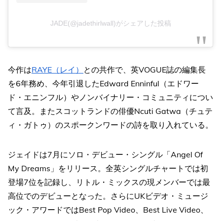
JADE(@jadethirlwall)がシェアした投稿
今作は
RAYE（レイ）
との共作で、英VOGUE誌の編集長
を6年務め、今年引退したEdward Enninful（エドワー
ド・エニンフル）やノンバイナリー・コミュニティについ
て言及。またスコットランドの俳優Ncuti Gatwa（チュテ
ィ・ガトゥ）のスポークンワードの詩を取り入れている。
ジェイドは7月にソロ・デビュー・シングル「Angel Of
My Dreams」をリリース。全英シングルチャートでは初
登場7位を記録し、リトル・ミックスの現メンバーでは最
高位でのデビューとなった。さらにUKビデオ・ミュージ
ック・アワードではBest Pop Video、Best Live Video、