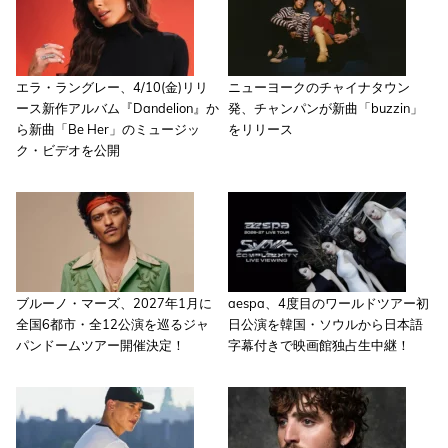
エラ・ラングレー、4/10(金)リリ
ニューヨークのチャイナタウン
ース新作アルバム『Dandelion』か
発、チャンパンが新曲「buzzin」
ら新曲「Be Her」のミュージッ
をリリース
ク・ビデオを公開
ブルーノ・マーズ、2027年1月に
aespa、4度目のワールドツアー初
全国6都市・全12公演を巡るジャ
日公演を韓国・ソウルから日本語
パンドームツアー開催決定！
字幕付きで映画館独占生中継！