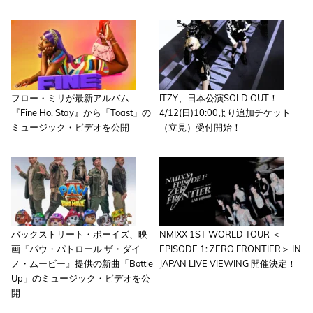
フロー・ミリが最新アルバム
ITZY、日本公演SOLD OUT！
『Fine Ho, Stay』から「Toast」の
4/12(日)10:00より追加チケット
ミュージック・ビデオを公開
（立見）受付開始！
バックストリート・ボーイズ、映
NMIXX 1ST WORLD TOUR ＜
画『パウ・パトロール ザ・ダイ
EPISODE 1: ZERO FRONTIER＞ IN
ノ・ムービー』提供の新曲「Bottle
JAPAN LIVE VIEWING 開催決定！
Up」のミュージック・ビデオを公
開