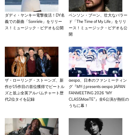
ダディ・ヤンキー電撃復活！DY名
ベンソン・ブーン、壮大なバラー
義での新曲「Sonríele」をリリー
ド「The Time of My Life」をリリ
ス！ミュージック・ビデオも公開
ース！ミュージック・ビデオも公
開
ザ・ローリング・ストーンズ、新
aespa、日本のファンミーティン
作が15作目の首位獲得でビートル
グ『MY-J presents aespa JAPAN
ズと並ぶ全英アルバムチャート歴
FANMEETING 2026 “MY
代2位タイを記録
CLASSMaeTE”』全6公演が熱狂の
うちに幕！