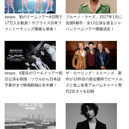
aespa、初のドームツアー4日間で
ブルーノ・マーズ、2027年1月に
17万人を動員！サプライズ日本フ
全国6都市・全12公演を巡るジャ
ァンミーティング開催も発表！
パンドームツアー開催決定！
aespa、4度目のワールドツアー初
ザ・ローリング・ストーンズ、新
日公演を韓国・ソウルから日本語
作が15作目の首位獲得でビートル
字幕付きで映画館独占生中継！
ズと並ぶ全英アルバムチャート歴
代2位タイを記録