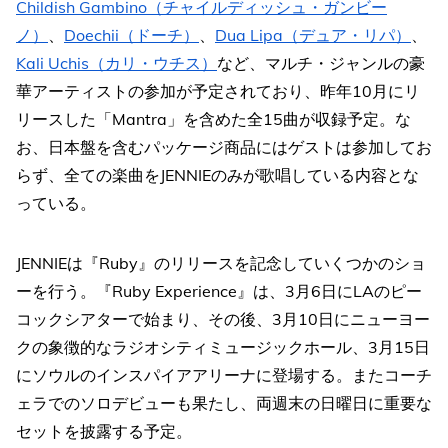
Childish Gambino（チャイルディッシュ・ガンビー
ノ）
、
Doechii（ドーチ）
、
Dua Lipa（デュア・リパ）
、
Kali Uchis（カリ・ウチス）
など、マルチ・ジャンルの豪
華アーティストの参加が予定されており、昨年10月にリ
リースした「Mantra」を含めた全15曲が収録予定。な
お、日本盤を含むパッケージ商品にはゲストは参加してお
らず、全ての楽曲をJENNIEのみが歌唱している内容とな
っている。
JENNIEは『Ruby』のリリースを記念していくつかのショ
ーを行う。『Ruby Experience』は、3月6日にLAのピー
コックシアターで始まり、その後、3月10日にニューヨー
クの象徴的なラジオシティミュージックホール、3月15日
にソウルのインスパイアアリーナに登場する。またコーチ
ェラでのソロデビューも果たし、両週末の日曜日に重要な
セットを披露する予定。