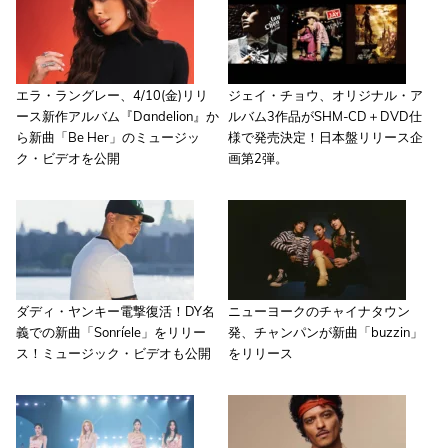
エラ・ラングレー、4/10(金)リリ
ジェイ・チョウ、オリジナル・ア
ース新作アルバム『Dandelion』か
ルバム3作品がSHM-CD＋DVD仕
ら新曲「Be Her」のミュージッ
様で発売決定！日本盤リリース企
ク・ビデオを公開
画第2弾。
ダディ・ヤンキー電撃復活！DY名
ニューヨークのチャイナタウン
義での新曲「Sonríele」をリリー
発、チャンパンが新曲「buzzin」
ス！ミュージック・ビデオも公開
をリリース