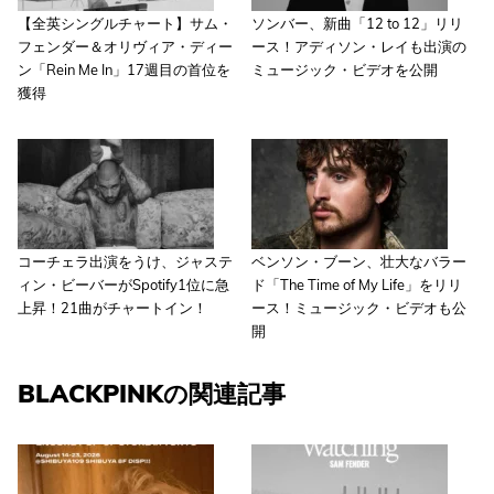
【全英シングルチャート】サム・
ソンバー、新曲「12 to 12」リリ
フェンダー＆オリヴィア・ディー
ース！アディソン・レイも出演の
ン「Rein Me In」17週目の首位を
ミュージック・ビデオを公開
獲得
コーチェラ出演をうけ、ジャステ
ベンソン・ブーン、壮大なバラー
ィン・ビーバーがSpotify1位に急
ド「The Time of My Life」をリリ
上昇！21曲がチャートイン！
ース！ミュージック・ビデオも公
開
BLACKPINKの関連記事