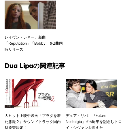
レイヴン・レネー、新曲
「Reputation」「Bobby」を2曲同
時リリース
Dua Lipaの関連記事
大ヒット上映中映画『プラダを着
デュア・リパ、『Future
た悪魔２』サウンドトラック国内
Nostalgia』の5周年を記念しトロ
盤発売決定！
イ・シヴァンを迎えた