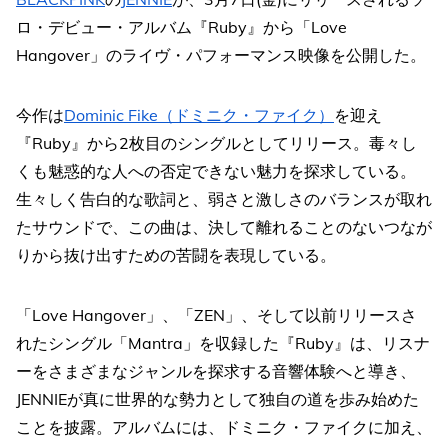
ロ・デビュー・アルバム『Ruby』から「Love
Hangover」のライヴ・パフォーマンス映像を公開した。
今作は
Dominic Fike（ドミニク・ファイク）
を迎え
『Ruby』から2枚目のシングルとしてリリース。毒々し
くも魅惑的な人への否定できない魅力を探求している。
生々しく告白的な歌詞と、弱さと激しさのバランスが取れ
たサウンドで、この曲は、決して離れることのないつなが
りから抜け出すための苦闘を表現している。
「Love Hangover」、「ZEN」、そして以前リリースさ
れたシングル「Mantra」を収録した『Ruby』は、リスナ
ーをさまざまなジャンルを探求する音響体験へと導き、
JENNIEが真に世界的な勢力として独自の道を歩み始めた
ことを披露。アルバムには、ドミニク・ファイクに加え、