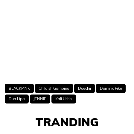
BLACKPINK
Childish Gambino
Doechii
Dominic Fike
Dua Lipa
JENNIE
Kali Uchis
TRANDING