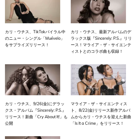
カリ・ウチス、TikTokバイラル中
カリ・ウチス、最新アルバムのデ
のニュー・シングル「Muévelo」
ラックス版『Sincerely: P.S.』リリ
をサプライズリリース！
ース！マライア・ザ・サイエンテ
ィストとのコラボ曲も収録！
カリ・ウチス、9/26(金)にデラッ
マライア・ザ・サイエンティス
クス・アルバム『Sincerely: P.S.』
ト、8/22(金)リリース新作アルバ
リリース！新曲「Cry About It!」も
ムからカリ・ウチスを迎えた新曲
公開
「Is It a Crime」をリリース！