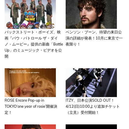
バックストリート・ボーイズ、映
ベンソン・ブーン、待望の来日公
画『パウ・パトロール ザ・ダイ
演の詳細が発表！10月に東京で一
ノ・ムービー』提供の新曲「Bottle
夜限り！
Up」のミュージック・ビデオを公
開
ROSE Encore Pop-up in
ITZY、日本公演SOLD OUT！
TOKYO‘one year of rosie’開催決
4/12(日)10:00より追加チケット
定！
（立見）受付開始！