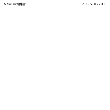
MeloFlux編集部
2025/07/02