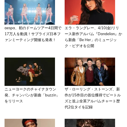
aespa、初のドームツアー4日間で
エラ・ラングレー、4/10(金)リリ
17万人を動員！サプライズ日本フ
ース新作アルバム『Dandelion』か
ァンミーティング開催も発表！
ら新曲「Be Her」のミュージッ
ク・ビデオを公開
ニューヨークのチャイナタウン
ザ・ローリング・ストーンズ、新
発、チャンパンが新曲「buzzin」
作が15作目の首位獲得でビートル
をリリース
ズと並ぶ全英アルバムチャート歴
代2位タイを記録