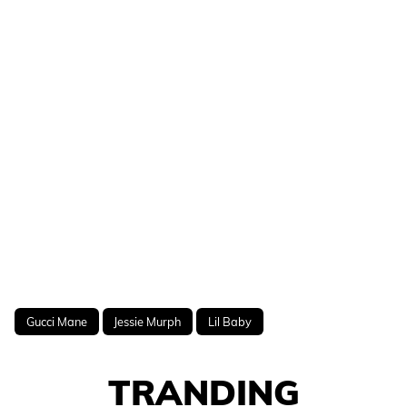
Gucci Mane
Jessie Murph
Lil Baby
TRANDING