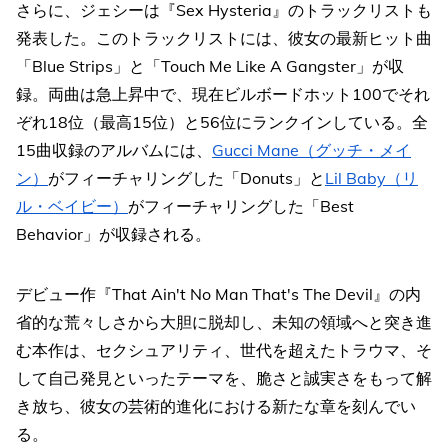
さらに、ジェシーは『Sex Hysteria』のトラックリストも
発表した。このトラックリストには、彼女の最新ヒット曲
「Blue Strips」と「Touch Me Like A Gangster」が収
録。両曲は急上昇中で、現在ビルボードホット100でそれ
ぞれ18位（最高15位）と56位にランクインしている。全
15曲収録のアルバムには、
Gucci Mane（グッチ・メイ
ン）
がフィーチャリングした「Donuts」と
Lil Baby（リ
ル・ベイビー）
がフィーチャリングした「Best
Behavior」が収録される。
デビュー作『That Ain't No Man That's The Devil』の内
省的な荒々しさから大胆に脱却し、未知の領域へと突き進
む本作は、セクシュアリティ、世代を超えたトラウマ、そ
して自己発見といったテーマを、脆さと誠実さをもって解
き放ち、彼女の芸術的進化における新たな章を刻んでい
る。