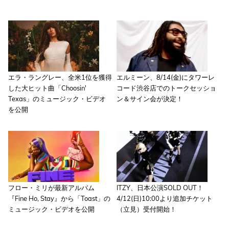
エラ・ラングレー、全米1位を獲得
エルミーン、8/14(金)にタワーレ
した大ヒット曲「Choosin'
コード渋谷店でのトークセッショ
Texas」のミュージック・ビデオ
ン＆サイン会が決定！
を公開
フロー・ミリが最新アルバム
ITZY、日本公演SOLD OUT！
『Fine Ho, Stay』から「Toast」の
4/12(日)10:00より追加チケット
ミュージック・ビデオを公開
（立見）受付開始！