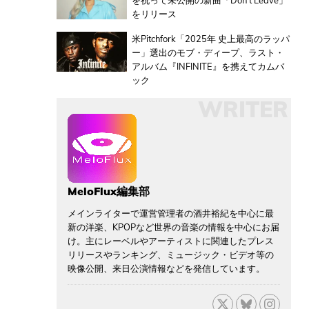
を祝って未公開の新曲「Don't Leave」
をリリース
米Pitchfork「2025年 史上最高のラッパ
ー」選出のモブ・ディープ、ラスト・
アルバム『INFINITE』を携えてカムバ
ック
WRITER
MeloFlux編集部
メインライターで運営管理者の酒井裕紀を中心に最
新の洋楽、KPOPなど世界の音楽の情報を中心にお届
け。主にレーベルやアーティストに関連したプレス
リリースやランキング、ミュージック・ビデオ等の
映像公開、来日公演情報などを発信しています。