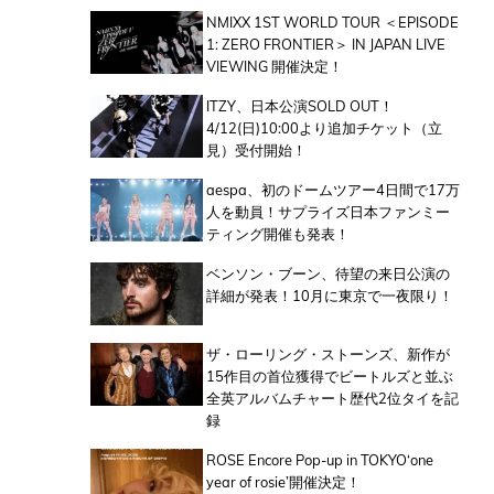
NMIXX 1ST WORLD TOUR ＜EPISODE
1: ZERO FRONTIER＞ IN JAPAN LIVE
VIEWING 開催決定！
ITZY、日本公演SOLD OUT！
4/12(日)10:00より追加チケット（立
見）受付開始！
aespa、初のドームツアー4日間で17万
人を動員！サプライズ日本ファンミー
ティング開催も発表！
ベンソン・ブーン、待望の来日公演の
詳細が発表！10月に東京で一夜限り！
ザ・ローリング・ストーンズ、新作が
15作目の首位獲得でビートルズと並ぶ
全英アルバムチャート歴代2位タイを記
録
ROSE Encore Pop-up in TOKYO‘one
year of rosie’開催決定！