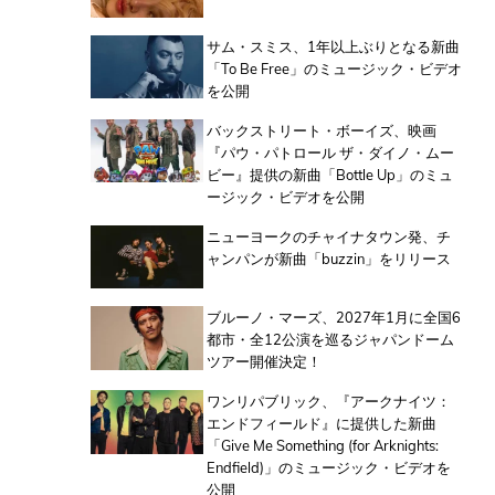
サム・スミス、1年以上ぶりとなる新曲
「To Be Free」のミュージック・ビデオ
を公開
バックストリート・ボーイズ、映画
『パウ・パトロール ザ・ダイノ・ムー
ビー』提供の新曲「Bottle Up」のミュ
ージック・ビデオを公開
ニューヨークのチャイナタウン発、チ
ャンパンが新曲「buzzin」をリリース
ブルーノ・マーズ、2027年1月に全国6
都市・全12公演を巡るジャパンドーム
ツアー開催決定！
ワンリパブリック、『アークナイツ：
エンドフィールド』に提供した新曲
「Give Me Something (for Arknights:
Endfield)」のミュージック・ビデオを
公開