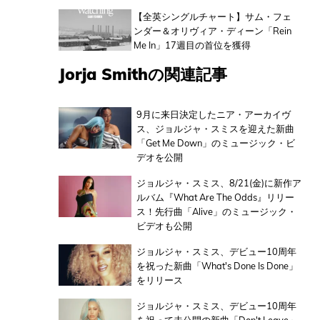
【全英シングルチャート】サム・フェ
ンダー＆オリヴィア・ディーン「Rein
Me In」17週目の首位を獲得
Jorja Smithの関連記事
9月に来日決定したニア・アーカイヴ
ス、ジョルジャ・スミスを迎えた新曲
「Get Me Down」のミュージック・ビ
デオを公開
ジョルジャ・スミス、8/21(金)に新作ア
ルバム『What Are The Odds』リリー
ス！先行曲「Alive」のミュージック・
ビデオも公開
ジョルジャ・スミス、デビュー10周年
を祝った新曲「What's Done Is Done」
をリリース
ジョルジャ・スミス、デビュー10周年