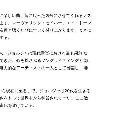
にかく最高に楽しい曲。昔に戻った気分にさせてくれるノス
ます。マーヴェリック・セイバー、エド・トーマ
友達と聴くたびにすごく盛り上がります。まさに
する。
ing』以来、ジョルジャは現代音楽における最も果敢 な
てきた。心を揺さぶるソングライティングと 激
魅力的なアーティストの一人として君臨し、 非
nd』から現在に至るまで、ジョルジャは20代を生きる
さをもって世界中から称賛されてきた。 ここ数
進化を遂げている。