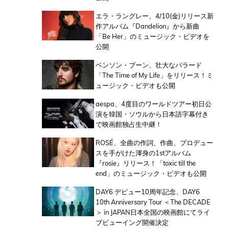
エラ・ラングレー、4/10(金)リリース新
作アルバム『Dandelion』から新曲
「Be Her」のミュージック・ビデオを
公開
ベンソン・ブーン、壮大なバラード
「The Time of My Life」をリリース！ミ
ュージック・ビデオも公開
aespa、4度目のワールドツアー初日公
演を韓国・ソウルから日本語字幕付き
で映画館独占生中継！
ROSÉ、全曲の作詞、作曲、プロデュー
スを手がけた渾身の1stアルバム
『rosie』リリース！「toxic till the
end」のミュージック・ビデオも公開
DAY6 デビュー10周年記念、DAY6
10th Anniversary Tour ＜The DECADE
＞ in JAPAN日本全国の映画館にてライ
ブビューイング開催決定