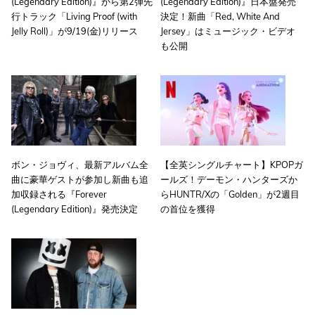
(Legendary Edition)』から第2弾先
(Legendary Edition)』日本盤発売
行トラック「Living Proof (with
決定！新曲「Red, White And
Jelly Roll)」が9/19(金)リリース
Jersey」はミュージック・ビデオ
も公開
ボン・ジョヴィ、最新アルバム全
【全英シングルチャート】KPOPガ
曲に豪華ゲストが参加し新曲も追
ールズ！デーモン・ハンターズか
加収録される『Forever
らHUNTR/Xの「Golden」が2週目
(Legendary Edition)』発売決定
の首位を獲得