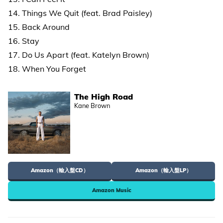
14. Things We Quit (feat. Brad Paisley)
15. Back Around
16. Stay
17. Do Us Apart (feat. Katelyn Brown)
18. When You Forget
The High Road
Kane Brown
Amazon（輸入盤CD）
Amazon（輸入盤LP）
Amazon Music