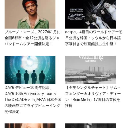
ブルーノ・マーズ、2027年1月に
aespa、4度目のワールドツアー初
全国6都市・全12公演を巡るジャ
日公演を韓国・ソウルから日本語
パンドームツアー開催決定！
字幕付きで映画館独占生中継！
DAY6 デビュー10周年記念、
【全英シングルチャート】サム・
DAY6 10th Anniversary Tour ＜
フェンダー＆オリヴィア・ディー
The DECADE＞ in JAPAN日本全国
ン「Rein Me In」17週目の首位を
の映画館にてライブビューイング
獲得
開催決定