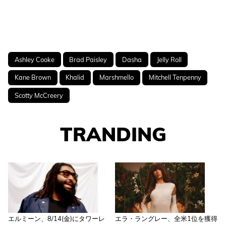
Ashley Cooke
Brad Paisley
Dasha
Jelly Roll
Kane Brown
Khalid
Marshmello
Mitchell Tenpenny
Scotty McCreery
TRANDING
エルミーン、8/14(金)にタワーレ
エラ・ラングレー、全米1位を獲得