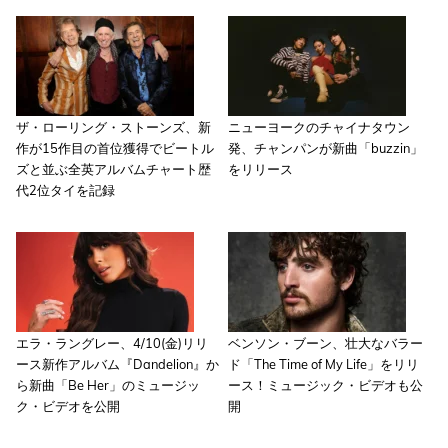
ザ・ローリング・ストーンズ、新
ニューヨークのチャイナタウン
作が15作目の首位獲得でビートル
発、チャンパンが新曲「buzzin」
ズと並ぶ全英アルバムチャート歴
をリリース
代2位タイを記録
エラ・ラングレー、4/10(金)リリ
ベンソン・ブーン、壮大なバラー
ース新作アルバム『Dandelion』か
ド「The Time of My Life」をリリ
ら新曲「Be Her」のミュージッ
ース！ミュージック・ビデオも公
ク・ビデオを公開
開