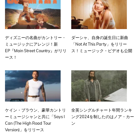
ディズニーの名曲がカントリー・
ダーシャ、自身の誕生日に新曲
ミュージックにアレンジ！新
「Not At This Party」をリリー
EP『Main Street Country』がリリ
ス！ミュージック・ビデオも公開
ース！
ケイン・ブラウン、豪華カントリ
全英シングルチャート年間ランキ
ーミュージシャンと共に「Says I
ング2024を制したのはノア・カー
Can (The High Road Tour
ン
Version)」をリリース