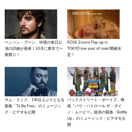
ベンソン・ブーン、待望の来日公
ROSE Encore Pop-up in
演の詳細が発表！10月に東京で一
TOKYO‘one year of rosie’開催決
夜限り！
定！
サム・スミス、1年以上ぶりとなる
バックストリート・ボーイズ、映
新曲「To Be Free」のミュージッ
画『パウ・パトロール ザ・ダイ
ク・ビデオを公開
ノ・ムービー』提供の新曲「Bottle
Up」のミュージック・ビデオを公
開