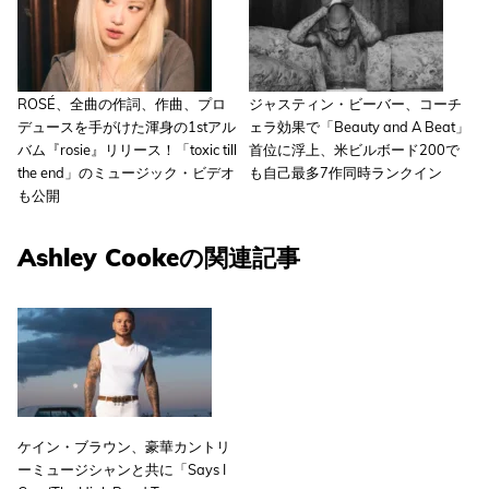
ROSÉ、全曲の作詞、作曲、プロ
ジャスティン・ビーバー、コーチ
デュースを手がけた渾身の1stアル
ェラ効果で「Beauty and A Beat」
バム『rosie』リリース！「toxic till
首位に浮上、米ビルボード200で
the end」のミュージック・ビデオ
も自己最多7作同時ランクイン
も公開
Ashley Cookeの関連記事
ケイン・ブラウン、豪華カントリ
ーミュージシャンと共に「Says I