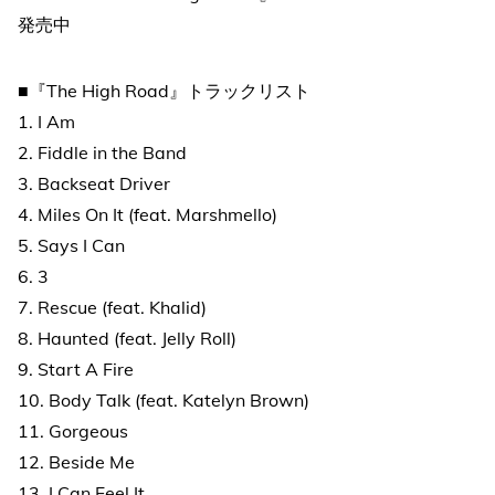
発売中
■『The High Road』トラックリスト
1. I Am
2. Fiddle in the Band
3. Backseat Driver
4. Miles On It (feat. Marshmello)
5. Says I Can
6. 3
7. Rescue (feat. Khalid)
8. Haunted (feat. Jelly Roll)
9. Start A Fire
10. Body Talk (feat. Katelyn Brown)
11. Gorgeous
12. Beside Me
13. I Can Feel It