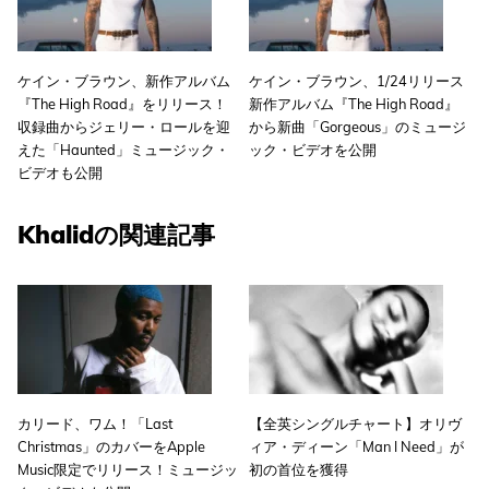
ケイン・ブラウン、新作アルバム
ケイン・ブラウン、1/24リリース
『The High Road』をリリース！
新作アルバム『The High Road』
収録曲からジェリー・ロールを迎
から新曲「Gorgeous」のミュージ
えた「Haunted」ミュージック・
ック・ビデオを公開
ビデオも公開
Khalidの関連記事
カリード、ワム！「Last
【全英シングルチャート】オリヴ
Christmas」のカバーをApple
ィア・ディーン「Man I Need」が
Music限定でリリース！ミュージッ
初の首位を獲得