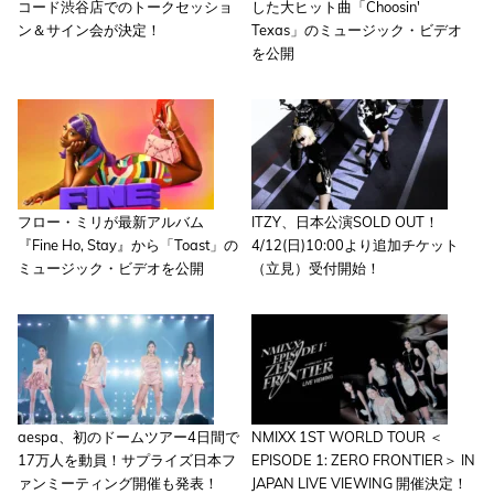
コード渋谷店でのトークセッショ
した大ヒット曲「Choosin'
ン＆サイン会が決定！
Texas」のミュージック・ビデオ
を公開
フロー・ミリが最新アルバム
ITZY、日本公演SOLD OUT！
『Fine Ho, Stay』から「Toast」の
4/12(日)10:00より追加チケット
ミュージック・ビデオを公開
（立見）受付開始！
aespa、初のドームツアー4日間で
NMIXX 1ST WORLD TOUR ＜
17万人を動員！サプライズ日本フ
EPISODE 1: ZERO FRONTIER＞ IN
ァンミーティング開催も発表！
JAPAN LIVE VIEWING 開催決定！