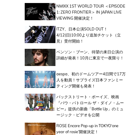
NMIXX 1ST WORLD TOUR ＜EPISODE
1: ZERO FRONTIER＞ IN JAPAN LIVE
VIEWING 開催決定！
ITZY、日本公演SOLD OUT！
4/12(日)10:00より追加チケット（立
見）受付開始！
ベンソン・ブーン、待望の来日公演の
詳細が発表！10月に東京で一夜限り！
aespa、初のドームツアー4日間で17万
人を動員！サプライズ日本ファンミー
ティング開催も発表！
バックストリート・ボーイズ、映画
『パウ・パトロール ザ・ダイノ・ムー
ビー』提供の新曲「Bottle Up」のミュ
ージック・ビデオを公開
ROSE Encore Pop-up in TOKYO‘one
year of rosie’開催決定！