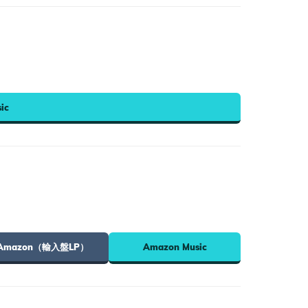
ic
Amazon（輸入盤LP）
Amazon Music