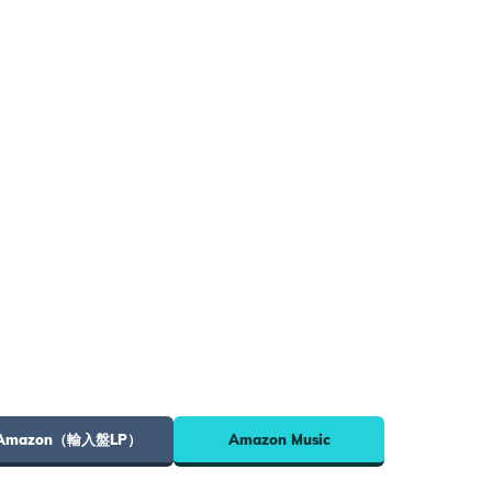
Amazon（輸入盤LP）
Amazon Music