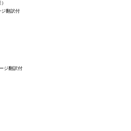
産）
セージ翻訳付
ッセージ翻訳付