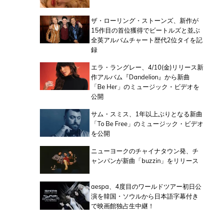
ザ・ローリング・ストーンズ、新作が
15作目の首位獲得でビートルズと並ぶ
全英アルバムチャート歴代2位タイを記
録
エラ・ラングレー、4/10(金)リリース新
作アルバム『Dandelion』から新曲
「Be Her」のミュージック・ビデオを
公開
サム・スミス、1年以上ぶりとなる新曲
「To Be Free」のミュージック・ビデオ
を公開
ニューヨークのチャイナタウン発、チ
ャンパンが新曲「buzzin」をリリース
aespa、4度目のワールドツアー初日公
演を韓国・ソウルから日本語字幕付き
で映画館独占生中継！