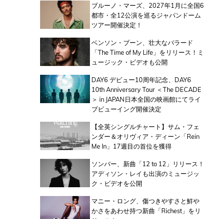
ブルーノ・マーズ、2027年1月に全国6
都市・全12公演を巡るジャパンドーム
ツアー開催決定！
ベンソン・ブーン、壮大なバラード
「The Time of My Life」をリリース！ミ
ュージック・ビデオも公開
DAY6 デビュー10周年記念、DAY6
10th Anniversary Tour ＜The DECADE
＞ in JAPAN日本全国の映画館にてライ
ブビューイング開催決定
【全英シングルチャート】サム・フェ
ンダー＆オリヴィア・ディーン「Rein
Me In」17週目の首位を獲得
ソンバー、新曲「12 to 12」リリース！
アディソン・レイも出演のミュージッ
ク・ビデオを公開
マニー・ロング、傷つきやすさと鮮や
かさをあわせ持つ新曲「Richest」をリ