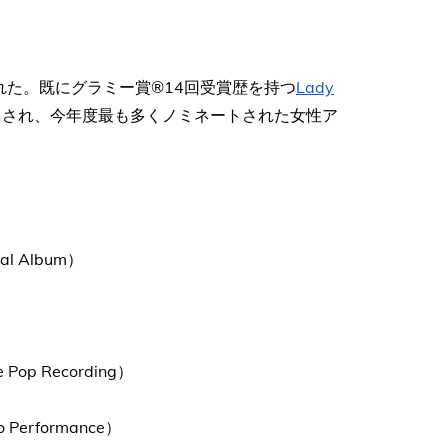
れた。既にグラミー賞®14回受賞歴を持つ
Lady
トされ、今年度最も多くノミネートされた女性ア
 Album）
p Recording）
erformance）