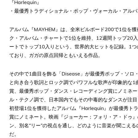
『Harlequin』
・最優秀トラディショナル・ポップ・ヴォーカル・アルバム賞（Best T
アルバム『MAYHEM』は、全米ビルボード200で1位を
ク・アルバム・チャートで1位を維持、12週間トップ20
ートでトップ10入りという、世界的大ヒットを記録。1
ており、ガガの原点回帰ともいえる作品。
その中で1曲目を飾る「Disease」が最優秀ポップ・ソ
と向き合う歌詞とロック調でパワフルな歌声が印象的な1
賞、最優秀ポップ・ダンス・レコーディング賞にノミネートさ
ル・テクノ調で、日本国内でもその中毒的なダンスが注目
初登場1位を獲得したアルバム『Harlequin』が最優
賞にノミネート。映画『ジョーカー：フォリ・ア・ドゥ』
ン、別名“リー”の視点を通し、どのように音楽が聞こえ
だ。