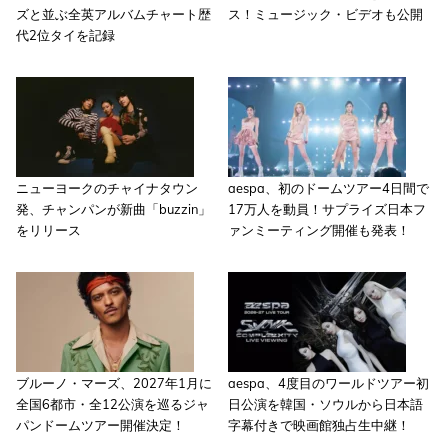
ズと並ぶ全英アルバムチャート歴
ス！ミュージック・ビデオも公開
代2位タイを記録
ニューヨークのチャイナタウン
aespa、初のドームツアー4日間で
発、チャンパンが新曲「buzzin」
17万人を動員！サプライズ日本フ
をリリース
ァンミーティング開催も発表！
ブルーノ・マーズ、2027年1月に
aespa、4度目のワールドツアー初
全国6都市・全12公演を巡るジャ
日公演を韓国・ソウルから日本語
パンドームツアー開催決定！
字幕付きで映画館独占生中継！