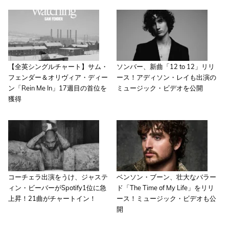
【全英シングルチャート】サム・
ソンバー、新曲「12 to 12」リリ
フェンダー＆オリヴィア・ディー
ース！アディソン・レイも出演の
ン「Rein Me In」17週目の首位を
ミュージック・ビデオを公開
獲得
コーチェラ出演をうけ、ジャステ
ベンソン・ブーン、壮大なバラー
ィン・ビーバーがSpotify1位に急
ド「The Time of My Life」をリリ
上昇！21曲がチャートイン！
ース！ミュージック・ビデオも公
開