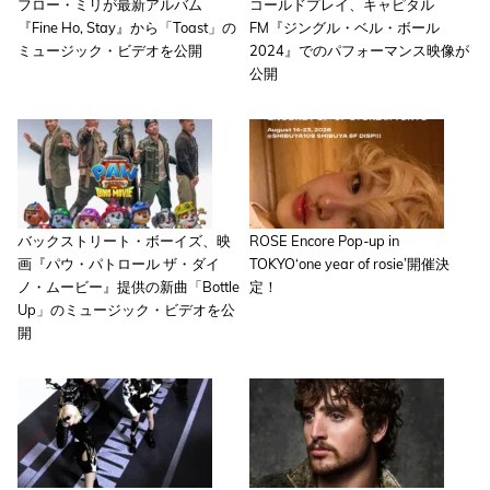
フロー・ミリが最新アルバム
コールドプレイ、キャピタル
『Fine Ho, Stay』から「Toast」の
FM『ジングル・ベル・ボール
ミュージック・ビデオを公開
2024』でのパフォーマンス映像が
公開
バックストリート・ボーイズ、映
ROSE Encore Pop-up in
画『パウ・パトロール ザ・ダイ
TOKYO‘one year of rosie’開催決
ノ・ムービー』提供の新曲「Bottle
定！
Up」のミュージック・ビデオを公
開