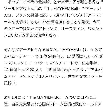
「ポップ・オペラの最高峰」と米メディアが報じる各地で
ソールドアウト続出の「The MAYHEM Ball」ツアー。ガ
ガは、ファンの要望に応え、2月14日アリゾナ州グレンデ
ールを皮切りにさらに25公演追加することを発表。今回
のツアーでは新たにアトランタ、オースティン、ワシント
ンD.C.などが追加公演地となる。
そんなツアーの軸となる最新AL『MAYHEM』は、全米ア
ルバム・チャート で 1 位を獲得し、17 週間にわたってダ
ンス/エレクトロニックアルバムチャートで 1 位を維持、
12 週間トップ 20 入り、15 週間にわたってポップアルバ
ムチャートでトップ 10 入りという、世界的な大ヒットを
記録中。
来年1月には「The MAYHEM Ball」がついに日本に上
陸。自身最大級となる国内6ドーム公演は既にソールドア