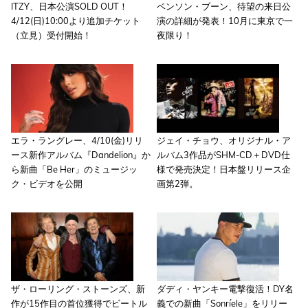
ITZY、日本公演SOLD OUT！
ベンソン・ブーン、待望の来日公
4/12(日)10:00より追加チケット
演の詳細が発表！10月に東京で一
（立見）受付開始！
夜限り！
エラ・ラングレー、4/10(金)リリ
ジェイ・チョウ、オリジナル・ア
ース新作アルバム『Dandelion』か
ルバム3作品がSHM-CD＋DVD仕
ら新曲「Be Her」のミュージッ
様で発売決定！日本盤リリース企
ク・ビデオを公開
画第2弾。
ザ・ローリング・ストーンズ、新
ダディ・ヤンキー電撃復活！DY名
作が15作目の首位獲得でビートル
義での新曲「Sonríele」をリリー