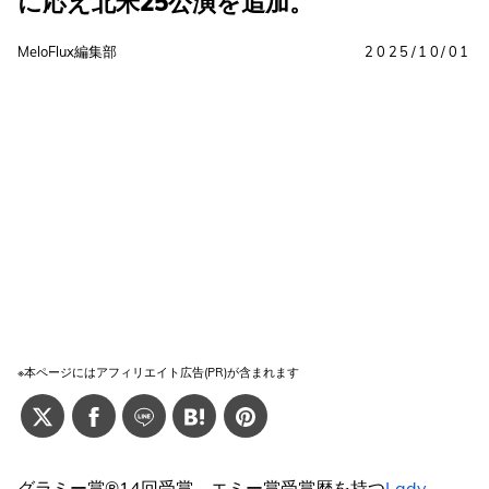
に応え北米25公演を追加。
MeloFlux編集部
2025/10/01
※本ページにはアフィリエイト広告(PR)が含まれます
グラミー賞®14回受賞、エミー賞受賞歴を持つ
Lady