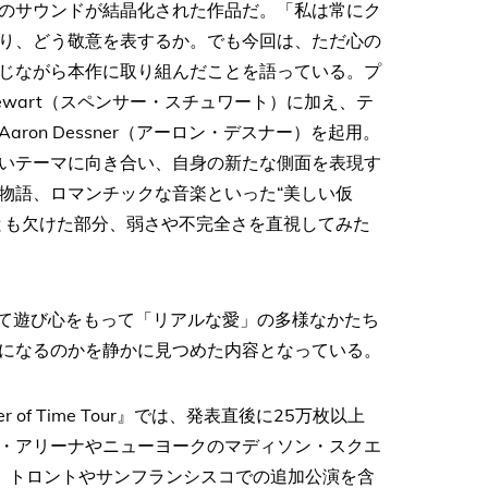
のサウンドが結晶化された作品だ。「私は常にク
り、どう敬意を表するか。でも今回は、ただ心の
じながら本作に取り組んだことを語っている。プ
tewart（スペンサー・スチュワート）に加え、テ
on Dessner（アーロン・デスナー）を起用。
いテーマに向き合い、自身の新たな側面を表現す
物語、ロマンチックな音楽といった“美しい仮
とも欠けた部分、弱さや不完全さを直視してみた
に、そして遊び心をもって「リアルな愛」の多様なかたち
になるのかを静かに見つめた内容となっている。
of Time Tour』では、発表直後に25万枚以上
・アリーナやニューヨークのマディソン・スクエ
、トロントやサンフランシスコでの追加公演を含