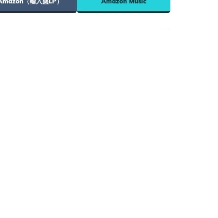
Amazon（輸入盤LP）
Amazon Music