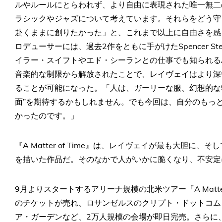
ルやルールにとらわれず、より自由に表現された唯一無二
ラシックやジャズについて考えています。それらをどう守
赴くままに創りたかった」と、これまで以上に自由さを感
ロデューサーには、過去2作をともに手がけたSpencer S
イラー・スイフトやエド・シーランとの仕事でも知られるAar
音楽的な制限から解放されたことで、レイヴェイはより深
ることが可能になった。「人は、ガーリーな服、幻想的な
面”を期待するかもしれません。でも今回は、自分のもっ
かったのです。」
『A Matter of Time』は、レイヴェイが最も大胆
を描いた作品だ。そのなかで人がいかに脆くなり、不安定
9月よりスタートするアリーナ規模の北米ツアー『A Matter 
のチケットが売れ、ロサンゼルスのクリプト・ドットコム
ア・ガーデンなど、2万人規模の会場が即日完売。さらに