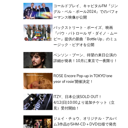
コールドプレイ、キャピタルFM『ジン
グル・ベル・ボール2024』でのパフォ
ーマンス映像が公開
バックストリート・ボーイズ、映画
『パウ・パトロール ザ・ダイノ・ムー
ビー』提供の新曲「Bottle Up」のミュ
ージック・ビデオを公開
ベンソン・ブーン、待望の来日公演の
詳細が発表！10月に東京で一夜限り！
ROSE Encore Pop-up in TOKYO‘one
year of rosie’開催決定！
ITZY、日本公演SOLD OUT！
4/12(日)10:00より追加チケット（立
見）受付開始！
ジェイ・チョウ、オリジナル・アルバ
ム3作品がSHM-CD＋DVD仕様で発売