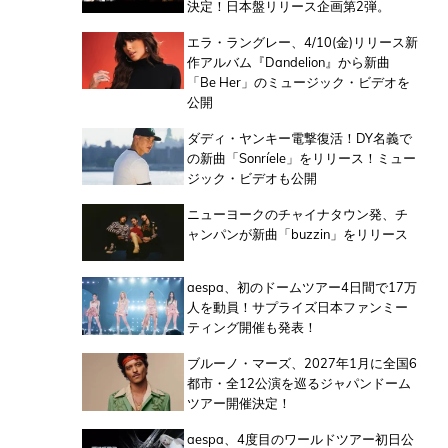
決定！日本盤リリース企画第2弾。
エラ・ラングレー、4/10(金)リリース新
作アルバム『Dandelion』から新曲
「Be Her」のミュージック・ビデオを
公開
ダディ・ヤンキー電撃復活！DY名義で
の新曲「Sonríele」をリリース！ミュー
ジック・ビデオも公開
ニューヨークのチャイナタウン発、チ
ャンパンが新曲「buzzin」をリリース
aespa、初のドームツアー4日間で17万
人を動員！サプライズ日本ファンミー
ティング開催も発表！
ブルーノ・マーズ、2027年1月に全国6
都市・全12公演を巡るジャパンドーム
ツアー開催決定！
aespa、4度目のワールドツアー初日公