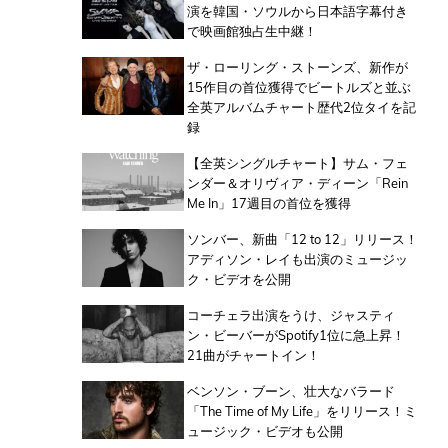
演を韓国・ソウルから日本語字幕付き
で映画館独占生中継！
ザ・ローリング・ストーンズ、新作が
15作目の首位獲得でビートルズと並ぶ
全英アルバムチャート歴代2位タイを記
録
【全英シングルチャート】サム・フェ
ンダー＆オリヴィア・ディーン「Rein
Me In」17週目の首位を獲得
ソンバー、新曲「12 to 12」リリース！
アディソン・レイも出演のミュージッ
ク・ビデオを公開
コーチェラ出演をうけ、ジャスティ
ン・ビーバーがSpotify1位に急上昇！
21曲がチャートイン！
ベンソン・ブーン、壮大なバラード
「The Time of My Life」をリリース！ミ
ュージック・ビデオも公開